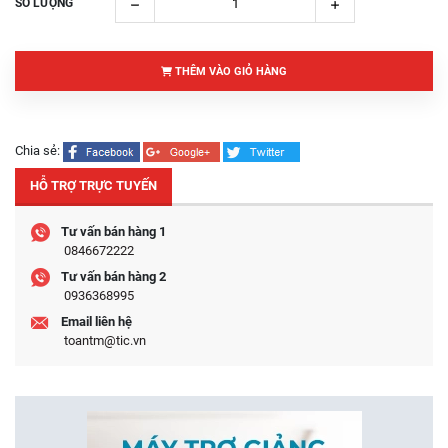
SỐ LƯỢNG
THÊM VÀO GIỎ HÀNG
Chia sẻ:
HỖ TRỢ TRỰC TUYẾN
Tư vấn bán hàng 1
0846672222
Tư vấn bán hàng 2
0936368995
Email liên hệ
toantm@tic.vn