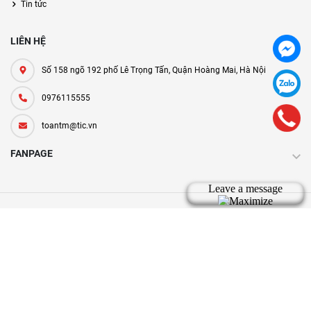
Tin tức
LIÊN HỆ
Số 158 ngõ 192 phố Lê Trọng Tấn, Quận Hoàng Mai, Hà Nội
0976115555
toantm@tic.vn
FANPAGE
Bản quyền thuộc về tic.vn