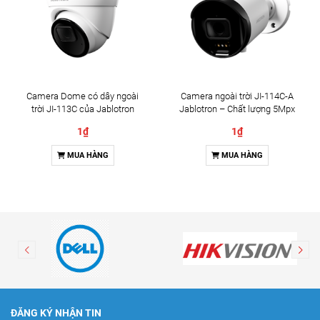
Camera Dome có dây ngoài
Camera ngoài trời JI-114C-A
trời JI-113C của Jablotron
Jablotron – Chất lượng 5Mpx
& Đàm thoại 2 chiều
1₫
1₫
MUA HÀNG
MUA HÀNG
ĐĂNG KÝ NHẬN TIN