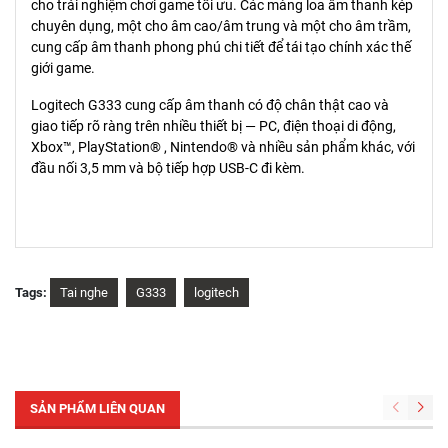
cho trải nghiệm chơi game tối ưu. Các màng loa âm thanh kép
chuyên dụng, một cho âm cao/âm trung và một cho âm trầm,
cung cấp âm thanh phong phú chi tiết để tái tạo chính xác thế
giới game.
Logitech G333 cung cấp âm thanh có độ chân thật cao và
giao tiếp rõ ràng trên nhiều thiết bị — PC, điện thoại di động,
Xbox™, PlayStation® , Nintendo® và nhiều sản phẩm khác, với
đầu nối 3,5 mm và bộ tiếp hợp USB-C đi kèm.
Tags:
Tai nghe
G333
logitech
SẢN PHẨM LIÊN QUAN