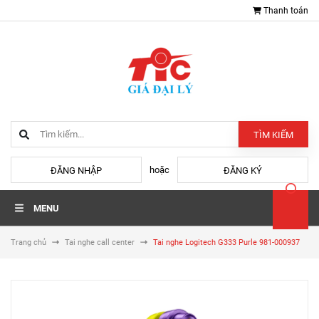
Thanh toán
TÌM KIẾM
hoặc
ĐĂNG NHẬP
ĐĂNG KÝ
MENU
Trang chủ
Tai nghe call center
Tai nghe Logitech G333 Purle 981-000937