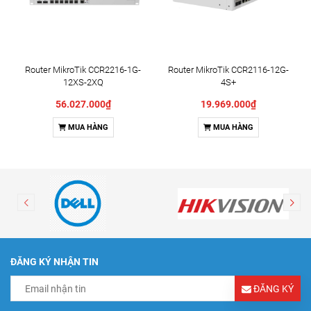
Router MikroTik CCR2216-1G-
Router MikroTik CCR2116-12G-
12XS-2XQ
4S+
56.027.000₫
19.969.000₫
MUA HÀNG
MUA HÀNG
ĐĂNG KÝ NHẬN TIN
ĐĂNG KÝ