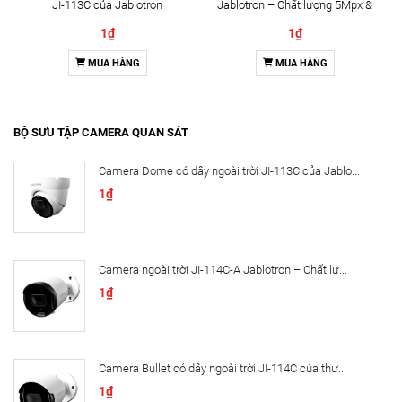
JI-113C của Jablotron
Jablotron – Chất lượng 5Mpx &
Đàm thoại 2 chiều
1₫
1₫
MUA HÀNG
MUA HÀNG
BỘ SƯU TẬP CAMERA QUAN SÁT
Camera Dome có dây ngoài trời JI-113C của Jablo...
1₫
Camera ngoài trời JI-114C-A Jablotron – Chất lư...
1₫
Camera Bullet có dây ngoài trời JI-114C của thư...
1₫