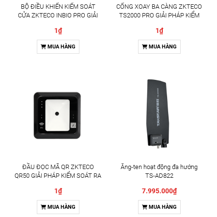
BỘ ĐIỀU KHIỂN KIỂM SOÁT
CỔNG XOAY BA CÀNG ZKTECO
CỬA ZKTECO INBIO PRO GIẢI
TS2000 PRO GIẢI PHÁP KIỂM
PHÁP QUẢN LÝ RA VÀO
SOÁT RA VÀO CHUYÊN
1₫
1₫
CHUYÊN NGHIỆP
NGHIỆP
MUA HÀNG
MUA HÀNG
ĐẦU ĐỌC MÃ QR ZKTECO
Ăng-ten hoạt động đa hướng
QR50 GIẢI PHÁP KIỂM SOÁT RA
TS-AD822
VÀO THÔNG MINH
1₫
7.995.000₫
MUA HÀNG
MUA HÀNG