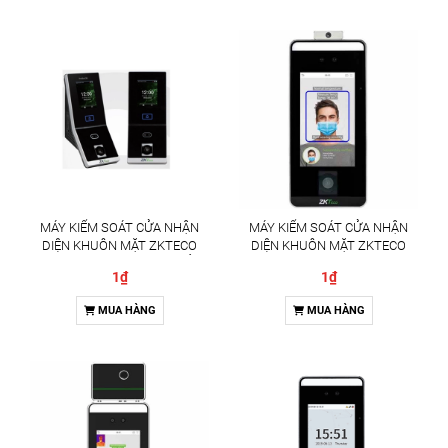
MÁY KIỂM SOÁT CỬA NHẬN
MÁY KIỂM SOÁT CỬA NHẬN
DIỆN KHUÔN MẶT ZKTECO
DIỆN KHUÔN MẶT ZKTECO
PROBIO(QR) GIẢI PHÁP KIỂM
SPEEDFACE-V5L[QR][TD] GIẢI
1₫
1₫
SOÁT RA VÀO ĐA XÁC THỰC
PHÁP KIỂM SOÁT RA VÀO TÍCH
HỢP ĐO THÂN NHIỆT
MUA HÀNG
MUA HÀNG