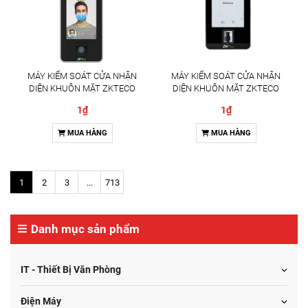
MÁY KIỂM SOÁT CỬA NHẬN
MÁY KIỂM SOÁT CỬA NHẬN
DIỆN KHUÔN MẶT ZKTECO
DIỆN KHUÔN MẶT ZKTECO
SPEEDFACE-V5L[QR][TI] GIẢI
SPEEDFACE-V5L GIẢI PHÁP
1₫
1₫
PHÁP KIỂM SOÁT RA VÀO TÍCH
KIỂM SOÁT RA VÀO THÔNG
HỢP ĐO THÂN NHIỆT AI
MINH
MUA HÀNG
MUA HÀNG
1
2
3
...
713
Danh mục sản phẩm
IT - Thiết Bị Văn Phòng
Điện Máy