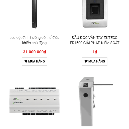
Loa cột định hướng có thể điều
ĐẦU ĐỌC VÂN TAY ZKTECO
khiển chủ động
FR1500 GIẢI PHÁP KIỂM SOÁT
RA VÀO CHUYÊN NGHIỆP
31.000.000₫
1₫
MUA HÀNG
MUA HÀNG