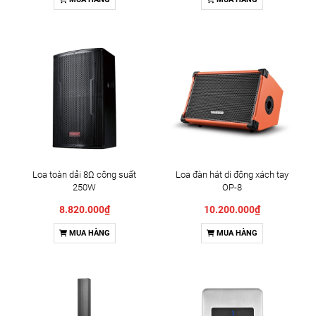
Loa toàn dải 8Ω công suất
Loa đàn hát di động xách tay
250W
OP-8
8.820.000₫
10.200.000₫
MUA HÀNG
MUA HÀNG