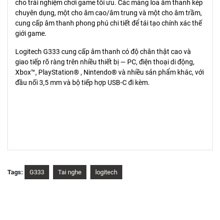
cho trải nghiệm chơi game tối ưu. Các màng loa âm thanh kép
chuyên dụng, một cho âm cao/âm trung và một cho âm trầm,
cung cấp âm thanh phong phú chi tiết để tái tạo chính xác thế
giới game.
Logitech G333 cung cấp âm thanh có độ chân thật cao và
giao tiếp rõ ràng trên nhiều thiết bị — PC, điện thoại di động,
Xbox™, PlayStation® , Nintendo® và nhiều sản phẩm khác, với
đầu nối 3,5 mm và bộ tiếp hợp USB-C đi kèm.
Tags:
G333
Tai nghe
logitech