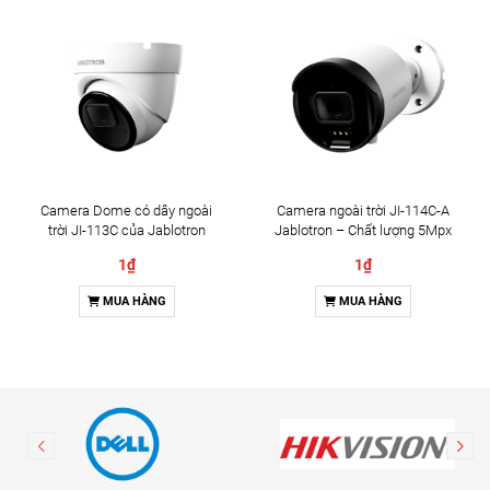
Camera Dome có dây ngoài
Camera ngoài trời JI-114C-A
trời JI-113C của Jablotron
Jablotron – Chất lượng 5Mpx
& Đàm thoại 2 chiều
1₫
1₫
MUA HÀNG
MUA HÀNG