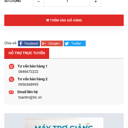
SỐ LƯỢNG
THÊM VÀO GIỎ HÀNG
Chia sẻ:
HỖ TRỢ TRỰC TUYẾN
Tư vấn bán hàng 1
0846672222
Tư vấn bán hàng 2
0936368995
Email liên hệ
toantm@tic.vn