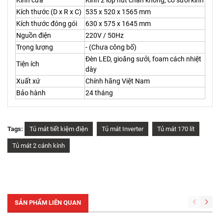
Kính cửa
Kính 2 lớp hút chân không, có sưởi kính
Kích thước (D x R x C)
535 x 520 x 1565 mm
Kích thước đóng gói
630 x 575 x 1645 mm
Nguồn điện
220V / 50Hz
Trọng lượng
- (Chưa công bố)
Đèn LED, gioăng sưởi, foam cách nhiệt
Tiện ích
dày
Xuất xứ
Chính hãng Việt Nam
Bảo hành
24 tháng
Tags:
Tủ mát tiết kiệm điện
Tủ mát Inverter
Tủ mát 170 lít
Tủ mát 2 cánh kính
SẢN PHẨM LIÊN QUAN