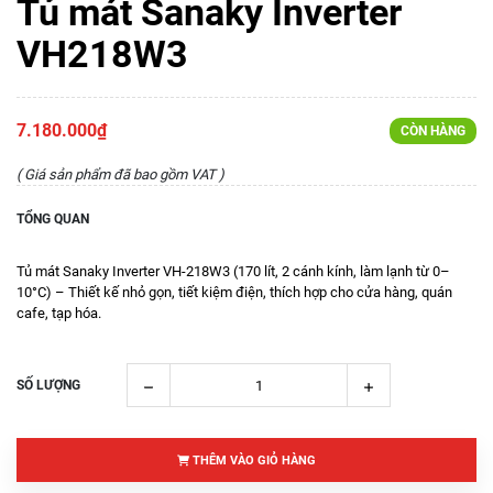
Tủ mát Sanaky Inverter
VH218W3
7.180.000₫
CÒN HÀNG
( Giá sản phẩm đã bao gồm VAT )
TỔNG QUAN
Tủ mát Sanaky Inverter VH-218W3 (170 lít, 2 cánh kính, làm lạnh từ 0–
10°C) – Thiết kế nhỏ gọn, tiết kiệm điện, thích hợp cho cửa hàng, quán
cafe, tạp hóa.
SỐ LƯỢNG
THÊM VÀO GIỎ HÀNG