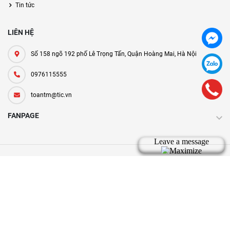
Tin tức
LIÊN HỆ
Số 158 ngõ 192 phố Lê Trọng Tấn, Quận Hoàng Mai, Hà Nội
0976115555
toantm@tic.vn
FANPAGE
Bản quyền thuộc về tic.vn