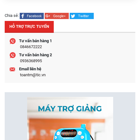
Chia sẻ:
HỖ TRỢ TRỰC TUYẾN
Tư vấn bán hàng 1
0846672222
Tư vấn bán hàng 2
0936368995
Email liên hệ
toantm@tic.vn