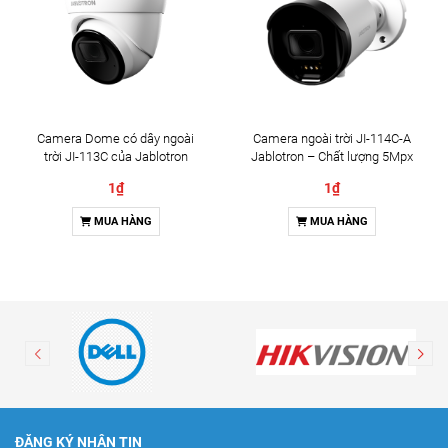
Camera Dome có dây ngoài
Camera ngoài trời JI-114C-A
trời JI-113C của Jablotron
Jablotron – Chất lượng 5Mpx
& Đàm thoại 2 chiều
1₫
1₫
MUA HÀNG
MUA HÀNG
ĐĂNG KÝ NHẬN TIN