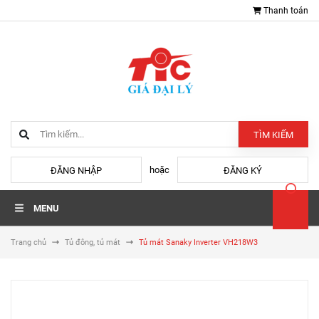
Thanh toán
TÌM KIẾM
hoặc
ĐĂNG NHẬP
ĐĂNG KÝ
MENU
Trang chủ
Tủ đông, tủ mát
Tủ mát Sanaky Inverter VH218W3