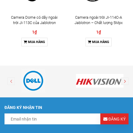
Camera Dome có dây ngoài
Camera ngoài trời JI-114C-A
trời JI-113C của Jablotron
Jablotron – Chất lượng 5Mpx
& Đàm thoại 2 chiều
1₫
1₫
MUA HÀNG
MUA HÀNG
ĐĂNG KÝ NHẬN TIN
ĐĂNG KÝ