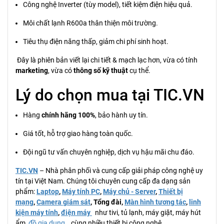
Công nghệ Inverter (tùy model), tiết kiệm điện hiệu quả.
Môi chất lạnh R600a thân thiện môi trường.
Tiêu thụ điện năng thấp, giảm chi phí sinh hoạt.
Đây là phiên bản viết lại chi tiết & mạch lạc hơn, vừa có tính
marketing
, vừa có
thông số kỹ thuật
cụ thể.
Lý do chọn mua tại TIC.VN
Hàng
chính hãng 100%
, bảo hành uy tín.
Giá tốt, hỗ trợ giao hàng toàn quốc.
Đội ngũ tư vấn chuyên nghiệp, dịch vụ hậu mãi chu đáo.
TIC.VN
– Nhà phân phối và cung cấp giải pháp công nghệ uy
tín tại Việt Nam. Chúng tôi chuyên cung cấp đa dạng sản
phẩm:
Laptop
,
Máy tính PC
,
Máy chủ - Server
,
Thiết bị
mạng
,
Camera giám sát
, Tổng đài,
Màn hình tương tác
,
linh
kiện máy tính
,
điện máy
như tivi, tủ lạnh, máy giặt, máy hút
ẩm,
đồ gia dụng
… cùng nhiều thiết bị công nghệ