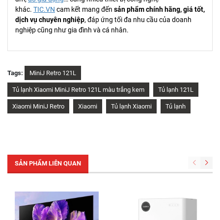
khác.
TIC.VN
cam kết mang đến
sản phẩm chính hãng, giá tốt,
dịch vụ chuyên nghiệp
, đáp ứng tối đa nhu cầu của doanh
nghiệp cũng như gia đình và cá nhân.
Tags:
MiniJ Retro 121L
Tủ lạnh Xiaomi MiniJ Retro 121L màu trắng kem
Tủ lạnh 121L
Xiaomi MiniJ Retro
Xiaomi
Tủ lạnh Xiaomi
Tủ lạnh
SẢN PHẨM LIÊN QUAN