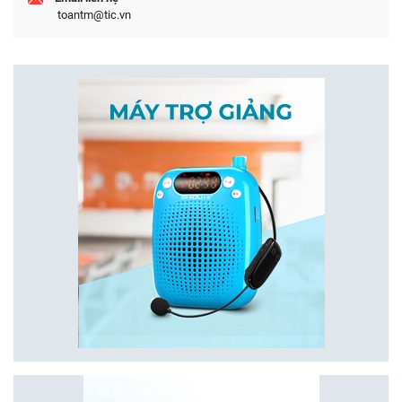
toantm@tic.vn