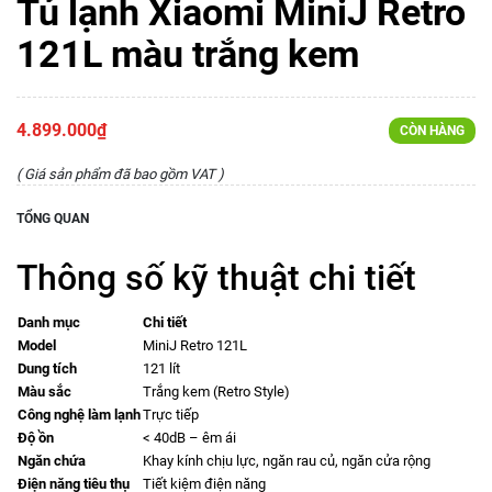
Tủ lạnh Xiaomi MiniJ Retro
121L màu trắng kem
4.899.000₫
CÒN HÀNG
( Giá sản phẩm đã bao gồm VAT )
TỔNG QUAN
Thông số kỹ thuật chi tiết
Danh mục
Chi tiết
Model
MiniJ Retro 121L
Dung tích
121 lít
Màu sắc
Trắng kem (Retro Style)
Công nghệ làm lạnh
Trực tiếp
Độ ồn
< 40dB – êm ái
Ngăn chứa
Khay kính chịu lực, ngăn rau củ, ngăn cửa rộng
Điện năng tiêu thụ
Tiết kiệm điện năng