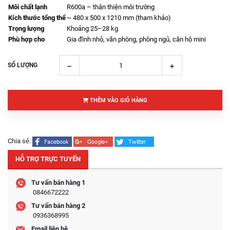
Môi chất lạnh
R600a – thân thiện môi trường
Kích thước tổng thể
~ 480 x 500 x 1210 mm (tham khảo)
Trọng lượng
Khoảng 25–28 kg
Phù hợp cho
Gia đình nhỏ, văn phòng, phòng ngủ, căn hộ mini
SỐ LƯỢNG
THÊM VÀO GIỎ HÀNG
Chia sẻ:
HỖ TRỢ TRỰC TUYẾN
Tư vấn bán hàng 1
0846672222
Tư vấn bán hàng 2
0936368995
Email liên hệ