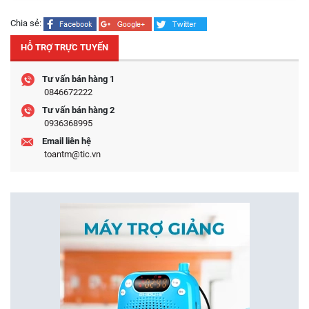
Chia sẻ:
HỖ TRỢ TRỰC TUYẾN
Tư vấn bán hàng 1
0846672222
Tư vấn bán hàng 2
0936368995
Email liên hệ
toantm@tic.vn