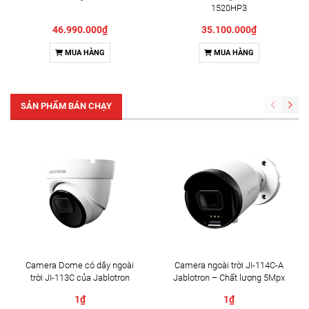
1520HP3
46.990.000₫
35.100.000₫
MUA HÀNG
MUA HÀNG
SẢN PHẨM BÁN CHẠY
Camera Dome có dây ngoài
Camera ngoài trời JI-114C-A
trời JI-113C của Jablotron
Jablotron – Chất lượng 5Mpx
& Đàm thoại 2 chiều
1₫
1₫