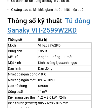
Có bánh xe, dễ dàng di chuyển và bố trí.
Gioăng cao su kín khít, giảm thoát nhiệt hiệu quả.
Thông số kỹ thuật
Tủ đông
Sanaky VH-2599W2KD
Thông số
Giá trị
Model
VH-2599W2KD
Dung tích
195 lít
Kiểu tủ
2 ngăn: 1 đông – 1 mát
Mặt kính
Kính cường lực xanh ngọc
Dàn lạnh
Dàn đồng
Nhiệt độ ngăn đông
-18°C
Nhiệt độ ngăn mát
0°C ~ 10°C
Gas sử dụng
R600a
Công suất
116W
Điện năng tiêu thụ
1.2 – 2.0 kWh/24h
Kích thước (DxRxC)
985 x 620 x 845 mm