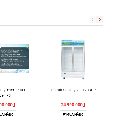
ky Inverter VH-
Tủ mát Sanaky VH-1209HP
Tủ mát 
09HP3
00.000₫
24.990.000₫
2
UA HÀNG
MUA HÀNG