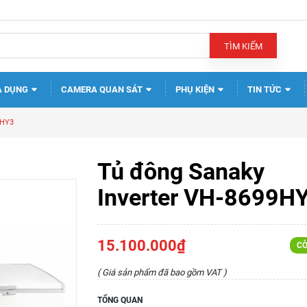
TÌM KIẾM
A DỤNG
CAMERA QUAN SÁT
PHỤ KIỆN
TIN TỨC
9HY3
Tủ đông Sanaky
Inverter VH-8699H
15.100.000₫
CÒ
( Giá sản phẩm đã bao gồm VAT )
TỔNG QUAN