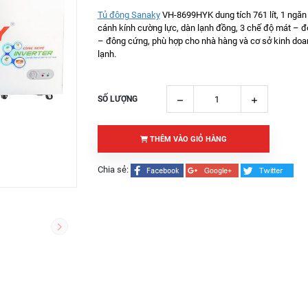
Tủ đông Sanaky
VH-8699HYK dung tích 761 lít, 1 ngăn
cánh kính cường lực, dàn lạnh đồng, 3 chế độ mát –
– đông cứng, phù hợp cho nhà hàng và cơ sở kinh do
lạnh.
SỐ LƯỢNG
THÊM VÀO GIỎ HÀNG
Chia sẻ: