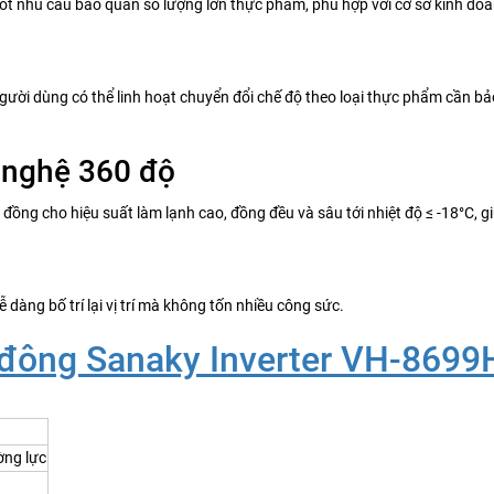
tốt nhu cầu bảo quản số lượng lớn thực phẩm, phù hợp với cơ sở kinh doa
ười dùng có thể linh hoạt chuyển đổi chế độ theo loại thực phẩm cần bả
 nghệ 360 độ
đồng cho hiệu suất làm lạnh cao, đồng đều và sâu tới nhiệt độ ≤ -18°C, 
ễ dàng bố trí lại vị trí mà không tốn nhiều công sức.
 đông Sanaky Inverter VH-869
ờng lực