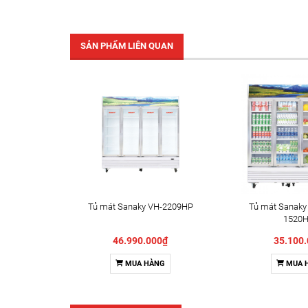
SẢN PHẨM LIÊN QUAN
Tủ mát Sanaky VH-2209HP
Tủ mát Sanaky 
1520
46.990.000₫
35.100
MUA HÀNG
MUA 