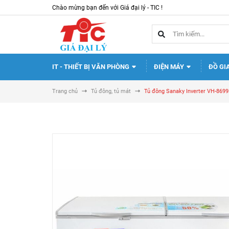
Chào mừng bạn đến với Giá đại lý - TIC !
IT - THIẾT BỊ VĂN PHÒNG
ĐIỆN MÁY
ĐỒ GI
Trang chủ
Tủ đông, tủ mát
Tủ đông Sanaky Inverter VH-869