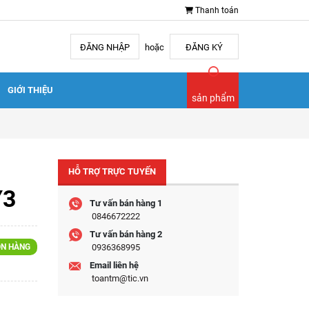
Thanh toán
ĐĂNG NHẬP
hoặc
ĐĂNG KÝ
GIỚI THIỆU
sản phẩm
HỖ TRỢ TRỰC TUYẾN
Y3
Tư vấn bán hàng 1
0846672222
Tư vấn bán hàng 2
N HÀNG
0936368995
Email liên hệ
toantm@tic.vn