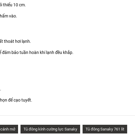
i thiểu 10 cm.
phẩm vào.
t thoát hơi lạnh.
ể đảm bảo tuần hoàn khí lạnh đều khắp.
.
họn để cạo tuyết.
2 cánh mở
Tủ đông kính cường lực Sanaky
Tủ đông Sanaky 761 lít