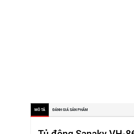
MÔ TẢ
ĐÁNH GIÁ SẢN PHẨM
Tủ đông Sanaky VH-869