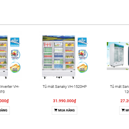
Inverter VH-
Tủ mát Sanaky VH-1520HP
Tủ mát Sana
HP3
12
.000₫
31.990.000₫
27.2
HÀNG
MUA HÀNG
M