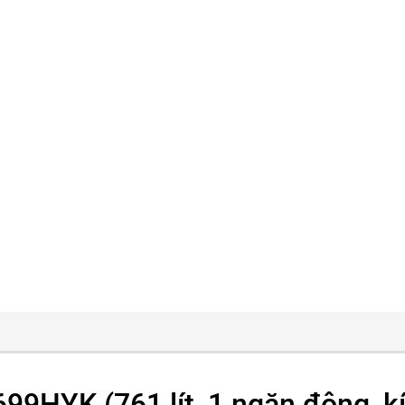
9HYK (761 lít, 1 ngăn đông, k