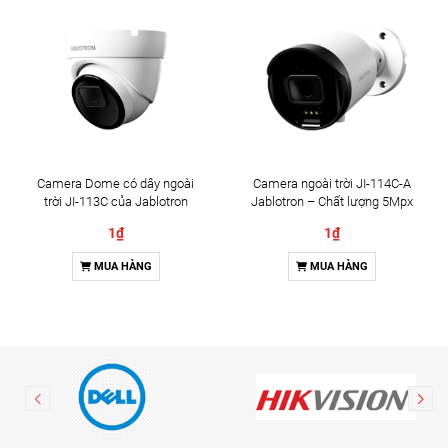
Camera Dome có dây ngoài
Camera ngoài trời JI-114C-A
trời JI-113C của Jablotron
Jablotron – Chất lượng 5Mpx
& Đàm thoại 2 chiều
1₫
1₫
MUA HÀNG
MUA HÀNG