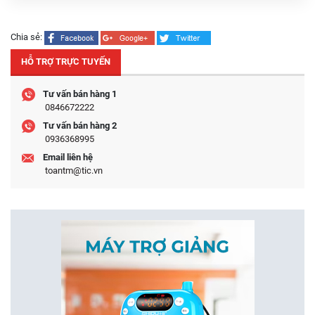
Chia sẻ:
HỖ TRỢ TRỰC TUYẾN
Tư vấn bán hàng 1
0846672222
Tư vấn bán hàng 2
0936368995
Email liên hệ
toantm@tic.vn