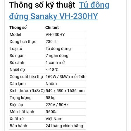
Thông số kỹ thuật
Tủ đông
đứng Sanaky VH-230HY
Thông số
Chi tiết
Model
VH-230HY
Dung tích thực
230 lít
Loại tủ
Tủ đông đứng
Số ngăn
7 ngăn đông
Số cánh
1 cánh mở
Nhiệt độ
< -18°C
Công suất tiêu thụ
169W / 3kWh mỗi 24h
Dàn lạnh
Nhôm
Kích thước (RxSxC)
549 x 580 x 1636 mm
Trọng lượng
58 kg
Điện áp
220V / 50Hz
Môi chất lạnh
R600a
Xuất xứ
Việt Nam
Bảo hành
24 tháng chính hãng