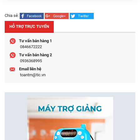
Chia sẻ:
HỖ TRỢ TRỰC TUYẾN
Tư vấn bán hàng 1
0846672222
Tư vấn bán hàng 2
0936368995
Email liên hệ
toantm@tic.vn