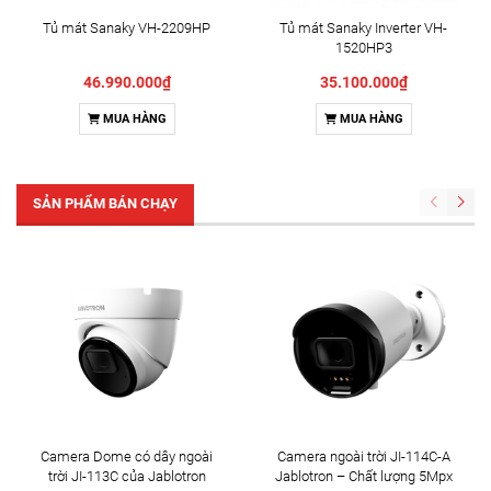
Tủ mát Sanaky VH-2209HP
Tủ mát Sanaky Inverter VH-
1520HP3
46.990.000₫
35.100.000₫
MUA HÀNG
MUA HÀNG
SẢN PHẨM BÁN CHẠY
Camera Dome có dây ngoài
Camera ngoài trời JI-114C-A
trời JI-113C của Jablotron
Jablotron – Chất lượng 5Mpx