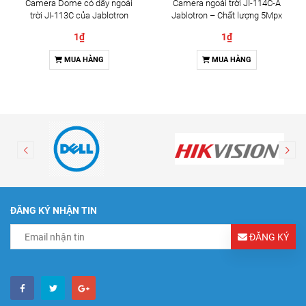
Camera Dome có dây ngoài
Camera ngoài trời JI-114C-A
trời JI-113C của Jablotron
Jablotron – Chất lượng 5Mpx
& Đàm thoại 2 chiều
1₫
1₫
MUA HÀNG
MUA HÀNG
ĐĂNG KÝ NHẬN TIN
ĐĂNG KÝ