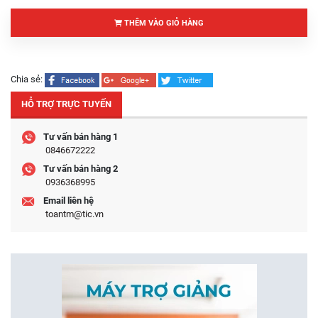
THÊM VÀO GIỎ HÀNG
Chia sẻ:
HỖ TRỢ TRỰC TUYẾN
Tư vấn bán hàng 1
0846672222
Tư vấn bán hàng 2
0936368995
Email liên hệ
toantm@tic.vn