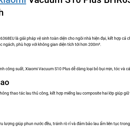
h
8EU là giải pháp vệ sinh toàn diện cho ngôi nhà hiện đại, kết hợp cả ch
 ngách, phù hợp với không gian diện tích tới hơn 200m².
ỉnh công suất, Xiaomi Vacuum S10 Plus dễ dàng loại bỏ bụi mịn, tóc và cá
cao
hỏng thao tác lau thủ công, kết hợp miếng lau composite hai lớp giúp giữ
ưu lượng giúp phun nước đều, tránh rò rỉ và đảm bảo lau ẩm liên tục tron