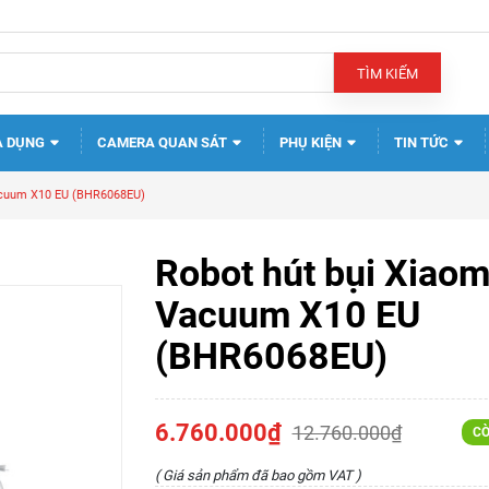
TÌM KIẾM
A DỤNG
CAMERA QUAN SÁT
PHỤ KIỆN
TIN TỨC
acuum X10 EU (BHR6068EU)
Robot hút bụi Xiaom
Vacuum X10 EU
(BHR6068EU)
6.760.000₫
12.760.000₫
CÒ
( Giá sản phẩm đã bao gồm VAT )