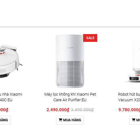
SALE
au nhà Xiaomi
Máy lọc không khí Xiaomi Pet
Robot hút bụ
40C EU
Care Air Purifier EU
Vacuum X20
64EU)
000₫
2.490.000₫
3.490.000₫
9.780.00
HÀNG
MUA HÀNG
M