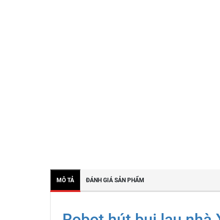
MÔ TẢ
ĐÁNH GIÁ SẢN PHẨM
Robot hút bụi lau nhà