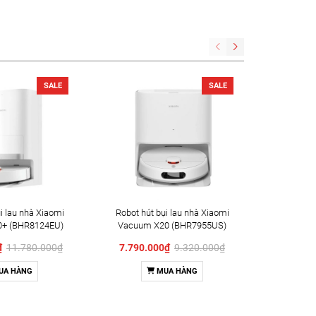
SALE
SALE
i lau nhà Xiaomi
Robot hút bụi lau nhà Xiaomi
Robot hú
+ (BHR8124EU)
Vacuum X20 (BHR7955US)
Vac
(
0₫
11.780.000₫
7.790.000₫
9.320.000₫
1.960
UA HÀNG
MUA HÀNG