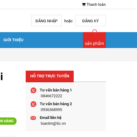
Thanh toán
ĐĂNG NHẬP
hoặc
ĐĂNG KÝ
GIỚI THIỆU
sản phẩm
i
HỖ TRỢ TRỰC TUYẾN
Tư vấn bán hàng 1
0846672222
Tư vấn bán hàng 2
0936368995
Email liên hệ
N HÀNG
toantm@tic.vn