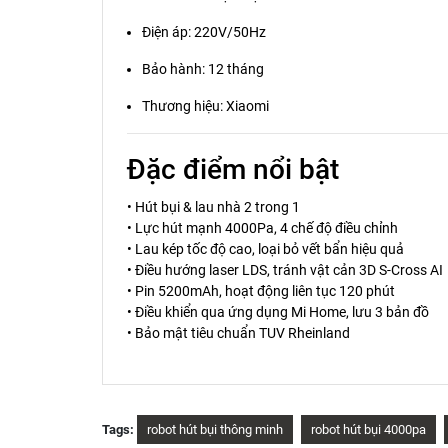
Điện áp: 220V/50Hz
Bảo hành: 12 tháng
Thương hiệu: Xiaomi
Đặc điểm nổi bật
• Hút bụi & lau nhà 2 trong 1
• Lực hút mạnh 4000Pa, 4 chế độ điều chỉnh
• Lau kép tốc độ cao, loại bỏ vết bẩn hiệu quả
• Điều hướng laser LDS, tránh vật cản 3D S-Cross AI
• Pin 5200mAh, hoạt động liên tục 120 phút
• Điều khiển qua ứng dụng Mi Home, lưu 3 bản đồ
• Bảo mật tiêu chuẩn TUV Rheinland
Tags:
robot hút bụi thông minh
robot hút bụi 4000pa