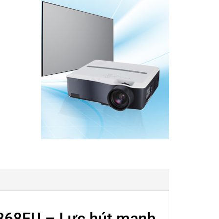
68EU – Lực hút mạnh