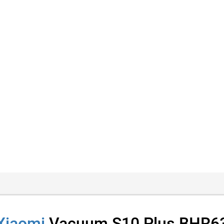
 Xiaomi
Vacuum S10 Plus BHR63