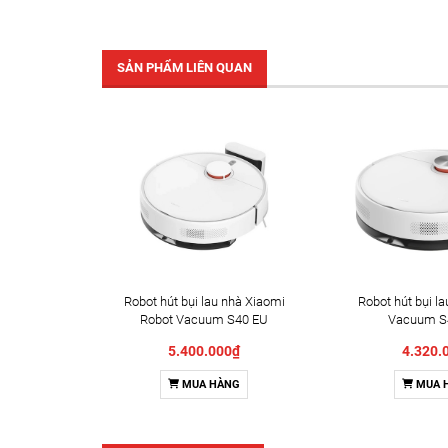
SẢN PHẨM LIÊN QUAN
Robot hút bụi lau nhà Xiaomi
Robot hút bụi l
Robot Vacuum S40 EU
Vacuum S
(BHR084AEU)
(BHR96
5.400.000₫
4.320.
MUA HÀNG
MUA 