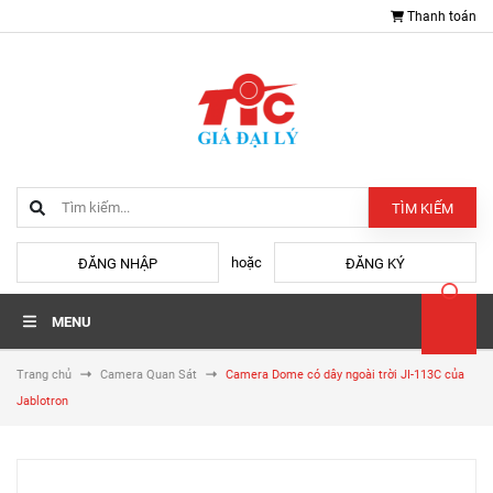
Thanh toán
TÌM KIẾM
hoặc
ĐĂNG NHẬP
ĐĂNG KÝ
MENU
Trang chủ
Camera Quan Sát
Camera Dome có dây ngoài trời JI-113C của
Jablotron