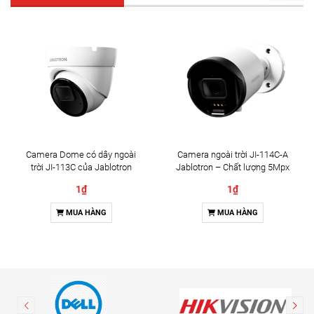
Camera Dome có dây ngoài
Camera ngoài trời JI-114C-A
trời JI-113C của Jablotron
Jablotron – Chất lượng 5Mpx
& Đàm thoại 2 chiều
1₫
1₫
MUA HÀNG
MUA HÀNG