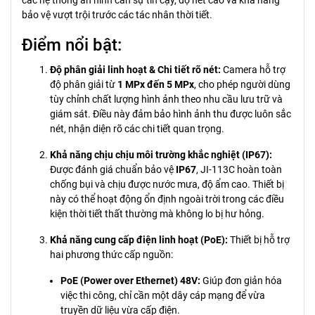
các hệ thống an ninh cần sự tin cậy, độ nét cao và khả năng
bảo vệ vượt trội trước các tác nhân thời tiết.
Điểm nổi bật:
Độ phân giải linh hoạt & Chi tiết rõ nét:
Camera hỗ trợ
độ phân giải từ
1 MPx đến 5 MPx
, cho phép người dùng
tùy chỉnh chất lượng hình ảnh theo nhu cầu lưu trữ và
giám sát. Điều này đảm bảo hình ảnh thu được luôn sắc
nét, nhận diện rõ các chi tiết quan trọng.
Khả năng chịu chịu môi trường khắc nghiệt (IP67):
Được đánh giá chuẩn bảo vệ
IP67
, JI-113C hoàn toàn
chống bụi và chịu được nước mưa, độ ẩm cao. Thiết bị
này có thể hoạt động ổn định ngoài trời trong các điều
kiện thời tiết thất thường mà không lo bị hư hỏng.
Khả năng cung cấp điện linh hoạt (PoE):
Thiết bị hỗ trợ
hai phương thức cấp nguồn:
PoE (Power over Ethernet) 48V:
Giúp đơn giản hóa
việc thi công, chỉ cần một dây cáp mạng để vừa
truyền dữ liệu vừa cấp điện.