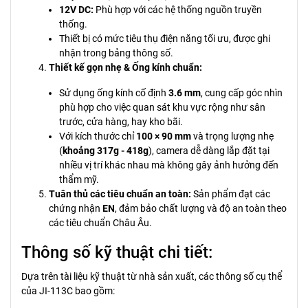
12V DC:
Phù hợp với các hệ thống nguồn truyền
thống.
Thiết bị có mức tiêu thụ điện năng tối ưu, được ghi
nhận trong bảng thông số.
Thiết kế gọn nhẹ & Ống kính chuẩn:
Sử dụng ống kính cố định
3.6 mm
, cung cấp góc nhìn
phù hợp cho việc quan sát khu vực rộng như sân
trước, cửa hàng, hay kho bãi.
Với kích thước chỉ
100 × 90 mm
và trọng lượng nhẹ
(
khoảng 317g - 418g
), camera dễ dàng lắp đặt tại
nhiều vị trí khác nhau mà không gây ảnh hưởng đến
thẩm mỹ.
Tuân thủ các tiêu chuẩn an toàn:
Sản phẩm đạt các
chứng nhận
EN
, đảm bảo chất lượng và độ an toàn theo
các tiêu chuẩn Châu Âu.
Thông số kỹ thuật chi tiết:
Dựa trên tài liệu kỹ thuật từ nhà sản xuất, các thông số cụ thể
của JI-113C bao gồm: