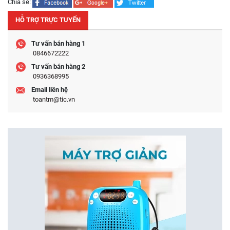
Chia sẻ:
HỖ TRỢ TRỰC TUYẾN
Tư vấn bán hàng 1
0846672222
Tư vấn bán hàng 2
0936368995
Email liên hệ
toantm@tic.vn