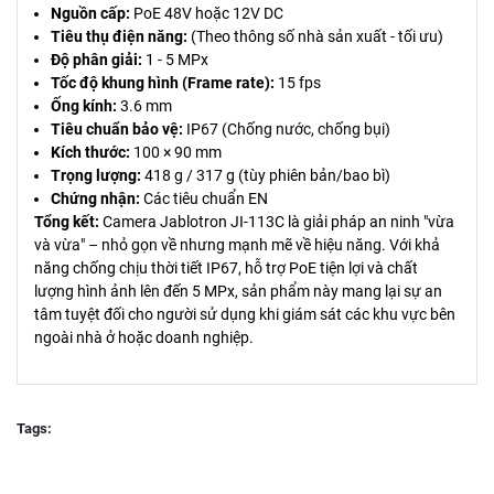
Nguồn cấp:
PoE 48V hoặc 12V DC
Tiêu thụ điện năng:
(Theo thông số nhà sản xuất - tối ưu)
Độ phân giải:
1 - 5 MPx
Tốc độ khung hình (Frame rate):
15 fps
Ống kính:
3.6 mm
Tiêu chuẩn bảo vệ:
IP67 (Chống nước, chống bụi)
Kích thước:
100 × 90 mm
Trọng lượng:
418 g / 317 g (tùy phiên bản/bao bì)
Chứng nhận:
Các tiêu chuẩn EN
Tổng kết:
Camera Jablotron JI-113C là giải pháp an ninh "vừa
và vừa" – nhỏ gọn về nhưng mạnh mẽ về hiệu năng. Với khả
năng chống chịu thời tiết IP67, hỗ trợ PoE tiện lợi và chất
lượng hình ảnh lên đến 5 MPx, sản phẩm này mang lại sự an
tâm tuyệt đối cho người sử dụng khi giám sát các khu vực bên
ngoài nhà ở hoặc doanh nghiệp.
Tags: