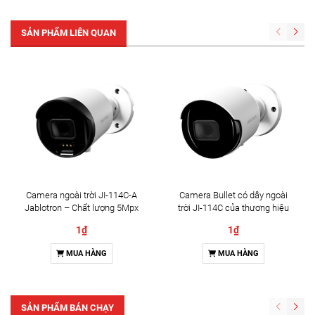
SẢN PHẨM LIÊN QUAN
Camera ngoài trời JI-114C-A
Camera Bullet có dây ngoài
Jablotron – Chất lượng 5Mpx
trời JI-114C của thương hiệu
& Đàm thoại 2 chiều
Jablotron
1₫
1₫
MUA HÀNG
MUA HÀNG
SẢN PHẨM BÁN CHẠY