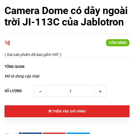
Camera Dome có dây ngoài
trời JI-113C của Jablotron
1₫
CÒN HÀNG
( Giá sản phẩm đã bao gồm VAT )
TỔNG QUAN
Mô tả đang cập nhật
SỐ LƯỢNG
THÊM VÀO GIỎ HÀNG