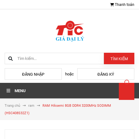
Thanh toán
TÌM KIẾM
hoặc
ĐĂNG NHẬP
ĐĂNG KÝ
MENU
Trang chủ
ram
RAM Hiksemi 8GB DDR4 3200MHz SODIMM
(HSC408S32Z1)