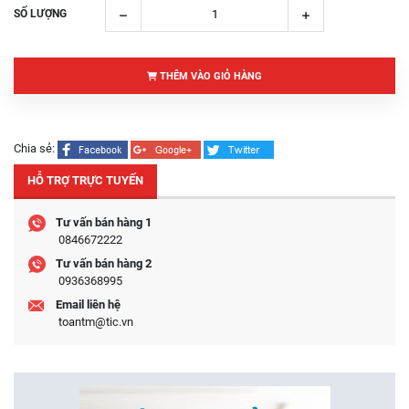
SỐ LƯỢNG
THÊM VÀO GIỎ HÀNG
Chia sẻ:
HỖ TRỢ TRỰC TUYẾN
Tư vấn bán hàng 1
0846672222
Tư vấn bán hàng 2
0936368995
Email liên hệ
toantm@tic.vn