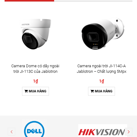
Camera Dome có dây ngoài
Camera ngoài trời JI-114C-A
trời JI-113C của Jablotron
Jablotron – Chất lượng 5Mpx
& Đàm thoại 2 chiều
1₫
1₫
MUA HÀNG
MUA HÀNG