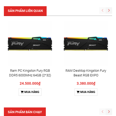
SẢN PHẨM LIÊN QUAN
Ram PC Kingston Fury RGB
RAM Desktop Kingston Fury
DDR5 6000MHz 64GB (2*32)
Beast RGB EXPO
KF560C36BBE2AK2-64
(KF560C36BBE2AK2-
24.500.000₫
3.380.000₫
32/KF560C36BBE2AK2-
32WP) 32GB (2x16GB) DDR5
MUA HÀNG
MUA HÀNG
6000MHz
SẢN PHẨM BÁN CHẠY