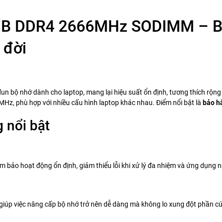
GB DDR4 2666MHz SODIMM – Bộ 
 đời
ộ nhớ dành cho laptop, mang lại hiệu suất ổn định, tương thích rộng r
z, phù hợp với nhiều cấu hình laptop khác nhau. Điểm nổi bật là
bảo h
g nổi bật
m bảo hoạt động ổn định, giảm thiểu lỗi khi xử lý đa nhiệm và ứng dụng 
 giúp việc nâng cấp bộ nhớ trở nên dễ dàng mà không lo xung đột phần c