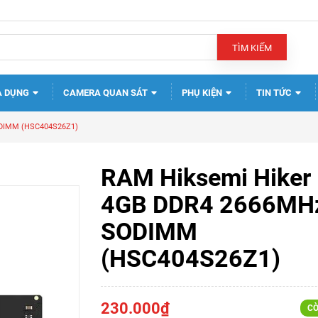
TÌM KIẾM
A DỤNG
CAMERA QUAN SÁT
PHỤ KIỆN
TIN TỨC
ODIMM (HSC404S26Z1)
RAM Hiksemi Hiker
4GB DDR4 2666MH
SODIMM
(HSC404S26Z1)
230.000₫
CÒ