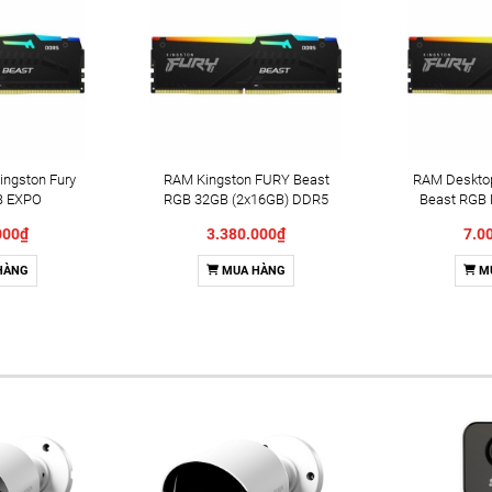
ngston Fury
RAM Kingston FURY Beast
RAM Deskto
B EXPO
RGB 32GB (2x16GB) DDR5
Beast RGB 
BBE2AK2-
6000Mhz (KF560C36BBE2AK2-
32GB) D
000₫
3.380.000₫
7.0
E2AK2-32WP)
32) (AMD EXPO+INTEL XMP)
(KF560C
GB) DDR5
HÀNG
MUA HÀNG
M
MHz