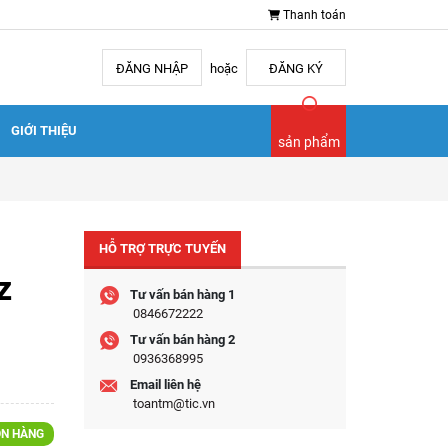
Thanh toán
ĐĂNG NHẬP
hoặc
ĐĂNG KÝ
GIỚI THIỆU
sản phẩm
HỖ TRỢ TRỰC TUYẾN
z
Tư vấn bán hàng 1
0846672222
Tư vấn bán hàng 2
0936368995
Email liên hệ
toantm@tic.vn
N HÀNG