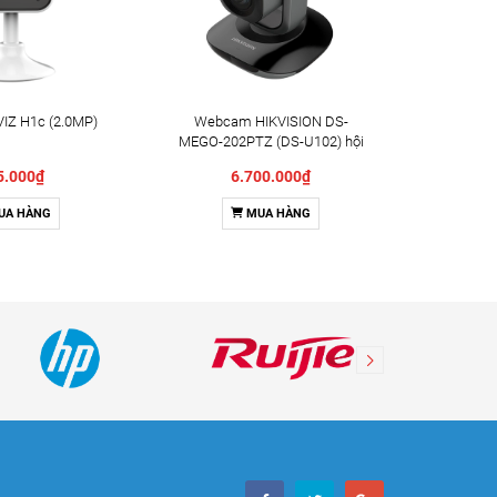
IZ H1c (2.0MP)
Webcam HIKVISION DS-
Camera X
MEGO-202PTZ (DS-U102) hội
Indoor 
nghị truyền hình
5.000₫
6.700.000₫
UA HÀNG
MUA HÀNG