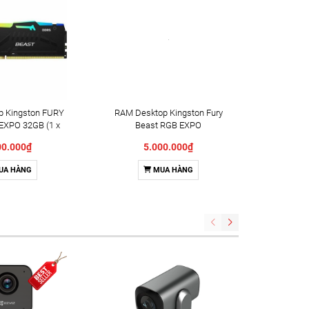
p Kingston FURY
RAM Desktop Kingston Fury
RAM Ki
EXPO 32GB (1 x
Beast RGB EXPO
RGB 16
DR5 6000MHz
(KF560C36BBE2A-
6000Mhz
00.000₫
5.000.000₫
36BBE2A-32)
16/KF560C36BBE2A-16WP)
16) (AM
16GB (1x16GB) DDR5
UA HÀNG
MUA HÀNG
6000MHz