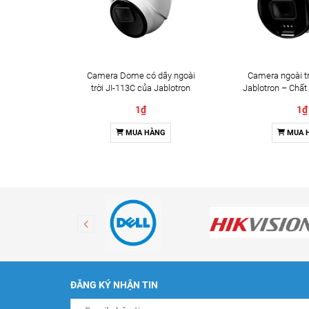
Camera Dome có dây ngoài
Camera ngoài tr
trời JI-113C của Jablotron
Jablotron – Chất
Đàm thoại 
1₫
1₫
MUA HÀNG
MUA 
ĐĂNG KÝ NHẬN TIN