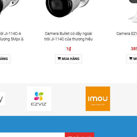
ời JI-114C-A
Camera Bullet có dây ngoài
Camera EZV
 lượng 5Mpx &
trời JI-114C của thương hiệu
2 chiều
Jablotron
1₫
38
HÀNG
MUA HÀNG
M