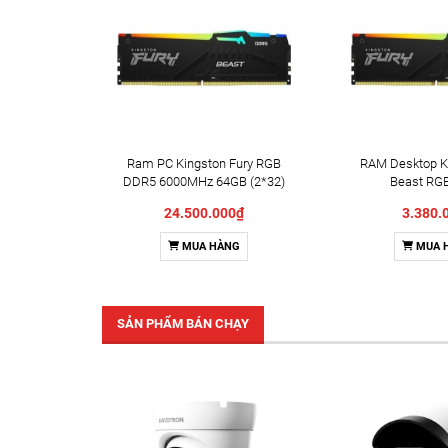
Ram PC Kingston Fury RGB
RAM Desktop Ki
DDR5 6000MHz 64GB (2*32)
Beast RG
KF560C36BBE2AK2-64
(KF560C36
24.500.000₫
3.380.
32/KF560C36BB
32GB (2x16
MUA HÀNG
MUA 
6000
SẢN PHẨM BÁN CHẠY