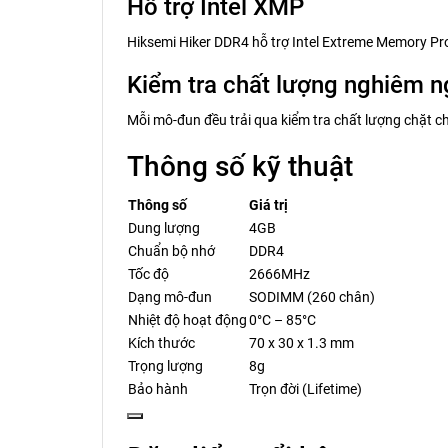
Hỗ trợ Intel XMP
Hiksemi Hiker DDR4 hỗ trợ Intel Extreme Memory Pr
Kiểm tra chất lượng nghiêm n
Mỗi mô-đun đều trải qua kiểm tra chất lượng chặt ch
Thông số kỹ thuật
Thông số
Giá trị
Dung lượng
4GB
Chuẩn bộ nhớ
DDR4
Tốc độ
2666MHz
Dạng mô-đun
SODIMM (260 chân)
Nhiệt độ hoạt động
0°C – 85°C
Kích thước
70 x 30 x 1.3 mm
Trọng lượng
8g
Bảo hành
Trọn đời (Lifetime)