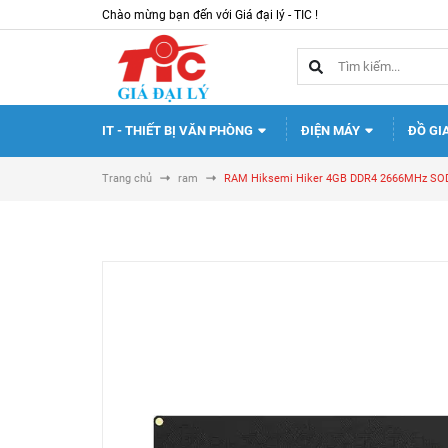
Chào mừng bạn đến với Giá đại lý - TIC !
IT - THIẾT BỊ VĂN PHÒNG
ĐIỆN MÁY
ĐỒ GI
Trang chủ
ram
RAM Hiksemi Hiker 4GB DDR4 2666MHz S