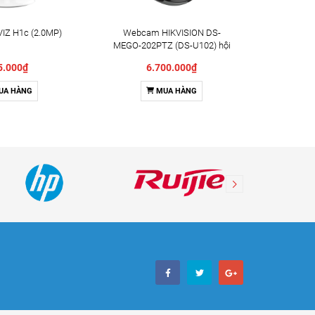
IZ H1c (2.0MP)
Webcam HIKVISION DS-
Camera X
MEGO-202PTZ (DS-U102) hội
Indoor 
nghị truyền hình
5.000₫
6.700.000₫
UA HÀNG
MUA HÀNG