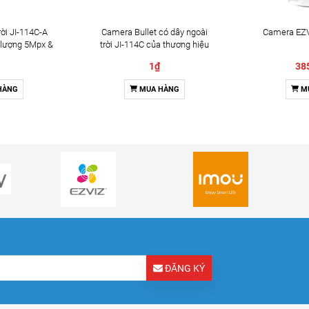
ời JI-114C-A
Camera Bullet có dây ngoài
Camera EZV
 lượng 5Mpx &
trời JI-114C của thương hiệu
2 chiều
Jablotron
1₫
38
HÀNG
MUA HÀNG
M
ĐĂNG KÝ