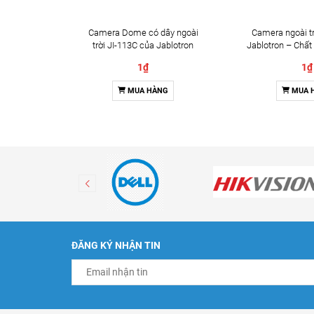
Camera Dome có dây ngoài
Camera ngoài tr
trời JI-113C của Jablotron
Jablotron – Chất
Đàm thoại 
1₫
1₫
MUA HÀNG
MUA 
ĐĂNG KÝ NHẬN TIN