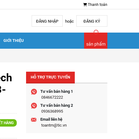
Thanh toán
ĐĂNG NHẬP
hoặc
ĐĂNG KÝ
GIỚI THIỆU
sản phẩm
ech
HỖ TRỢ TRỰC TUYẾN
3-
Tư vấn bán hàng 1
0846672222
Tư vấn bán hàng 2
0936368995
Email liên hệ
ẾT HÀNG
toantm@tic.vn