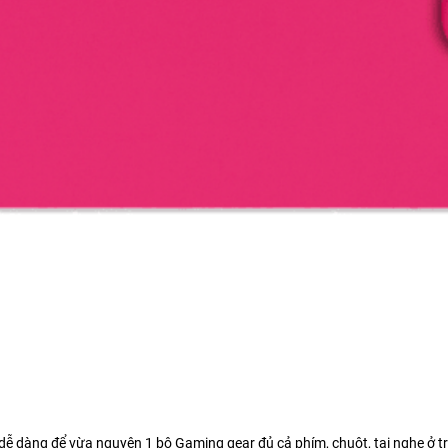
ễ dàng để vừa nguyên 1 bộ Gaming gear đủ cả phím, chuột, tai nghe ở tr