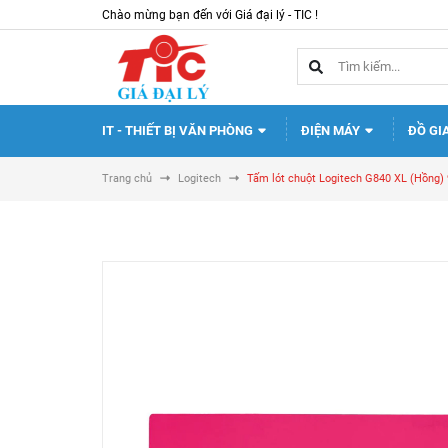
Chào mừng bạn đến với Giá đại lý - TIC !
IT - THIẾT BỊ VĂN PHÒNG
ĐIỆN MÁY
ĐỒ GI
Trang chủ
Logitech
Tấm lót chuột Logitech G840 XL (Hồng)