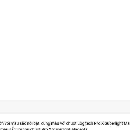
lớn với màu sắc nổi bật, cùng màu với chuột Logitech Pro X Superlight 
 bộ màu sắc với chú chuột Pro X Superlight Magenta