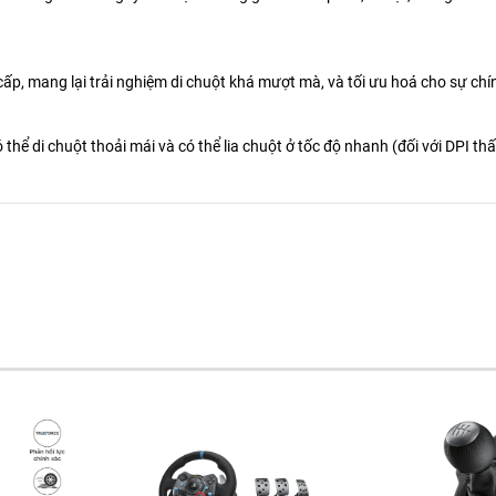
ấp, mang lại trải nghiệm di chuột khá mượt mà, và tối ưu hoá cho sự ch
ể di chuột thoải mái và có thể lia chuột ở tốc độ nhanh (đối với DPI thấ