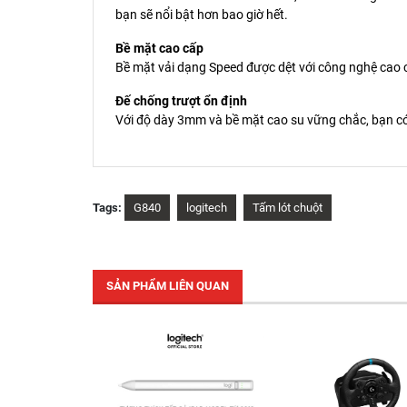
bạn sẽ nổi bật hơn bao giờ hết.
Bề mặt cao cấp
Bề mặt vải dạng Speed được dệt với công nghệ cao c
Đế chống trượt ổn định
Với độ dày 3mm và bề mặt cao su vững chắc, bạn có th
Tags:
G840
logitech
Tấm lót chuột
SẢN PHẨM LIÊN QUAN