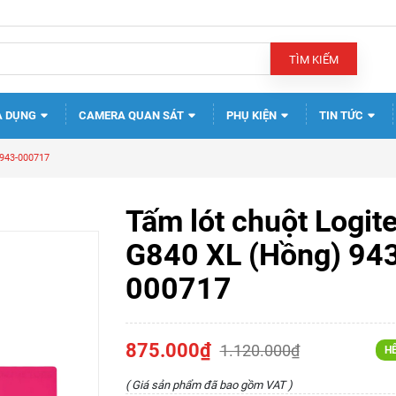
TÌM KIẾM
A DỤNG
CAMERA QUAN SÁT
PHỤ KIỆN
TIN TỨC
 943-000717
Tấm lót chuột Logit
G840 XL (Hồng) 94
000717
875.000₫
1.120.000₫
H
( Giá sản phẩm đã bao gồm VAT )