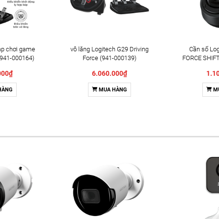
ạp chơi game
vô lăng Logitech G29 Driving
Cần số Lo
(941-000164)
Force (941-000139)
FORCE SHIFT
000₫
6.060.000₫
1.1
HÀNG
MUA HÀNG
M