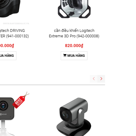
gitech DRIVING
cần điều khiển Logitech
Tay cầm 
ER (941-000132)
Extreme 3D Pro (942-000008)
Logitech
00.000₫
820.000₫
UA HÀNG
MUA HÀNG