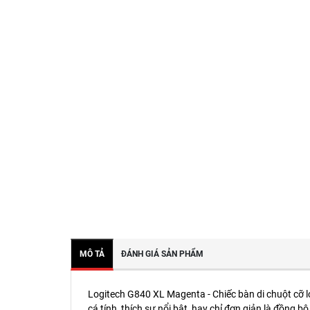
MÔ TẢ
ĐÁNH GIÁ SẢN PHẨM
Logitech G840 XL Magenta - Chiếc bàn di chuột cỡ 
cá tính, thích sự nổi bật, hay chỉ đơn giản là đồng