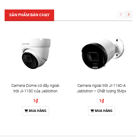
SẢN PHẨM BÁN CHẠY
Camera Dome có dây ngoài
Camera ngoài trời JI-114C-A
trời JI-113C của Jablotron
Jablotron – Chất lượng 5Mpx
& Đàm thoại 2 chiều
1₫
1₫
MUA HÀNG
MUA HÀNG