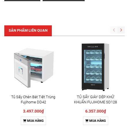
SẢN PHẨM LIÊN QUAN
Tủ Sấy Chén Bát Tiệt Trùng
TỦ SẤY GIÀY DÉP KHỬ
Fujihome DD42
KHUẨN FUJIHOME SD128
3.497.000₫
6.357.000₫
MUA HÀNG
MUA HÀNG