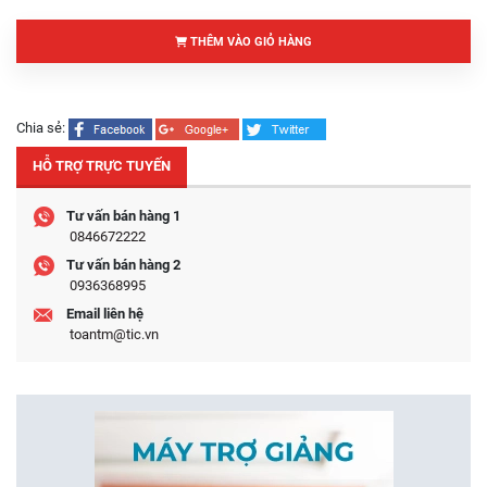
THÊM VÀO GIỎ HÀNG
Chia sẻ:
HỖ TRỢ TRỰC TUYẾN
Tư vấn bán hàng 1
0846672222
Tư vấn bán hàng 2
0936368995
Email liên hệ
toantm@tic.vn