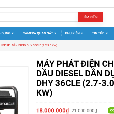
TÌM KIẾM
A DỤNG
CAMERA QUAN SÁT
PHỤ KIỆN
TIN TỨC
 DIESEL DÂN DỤNG DHY 36CLE (2.7-3.0 KW)
MÁY PHÁT ĐIỆN C
DẦU DIESEL DÂN D
DHY 36CLE (2.7-3.
KW)
18.000.000₫
21.000.000₫
CÒ