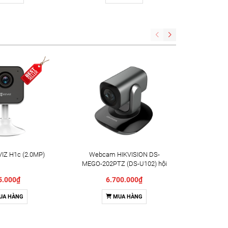
IZ H1c (2.0MP)
Webcam HIKVISION DS-
Camera X
MEGO-202PTZ (DS-U102) hội
Indoor 
nghị truyền hình
5.000₫
6.700.000₫
UA HÀNG
MUA HÀNG