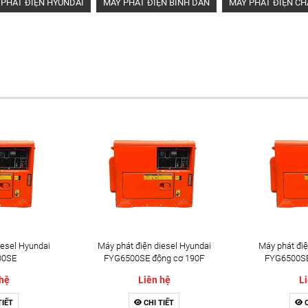
 PHÁT ĐIỆN HYUNDAI
MÁY PHÁT ĐIỆN BÌNH DÂN
MÁY PHÁT ĐIỆN CH
iesel Hyundai
Máy phát điện diesel Hyundai
Máy phát điệ
00SE
FYG6500SE động cơ 190F
FYG6500SE
 hệ
Liên hệ
Li
TIẾT
CHI TIẾT
C