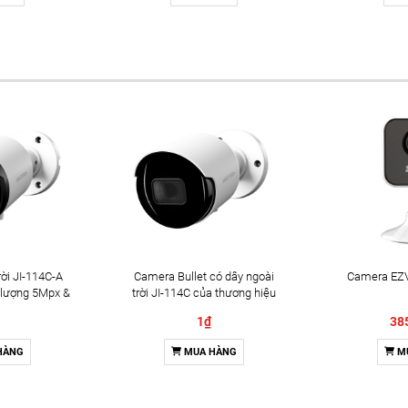
ời JI-114C-A
Camera Bullet có dây ngoài
Camera EZV
 lượng 5Mpx &
trời JI-114C của thương hiệu
2 chiều
Jablotron
1₫
38
HÀNG
MUA HÀNG
M