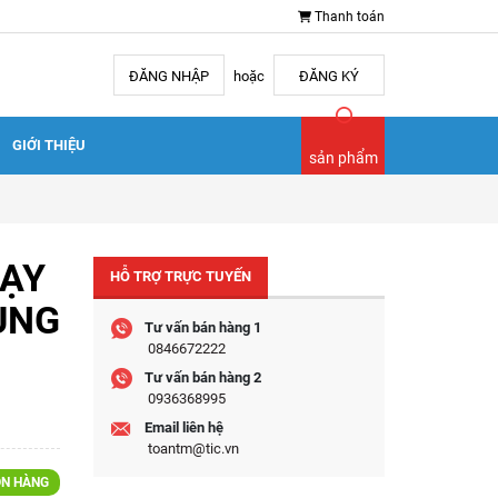
Thanh toán
ĐĂNG NHẬP
hoặc
ĐĂNG KÝ
GIỚI THIỆU
sản phẩm
HẠY
HỖ TRỢ TRỰC TUYẾN
ỤNG
Tư vấn bán hàng 1
0
0846672222
Tư vấn bán hàng 2
0936368995
Email liên hệ
toantm@tic.vn
N HÀNG