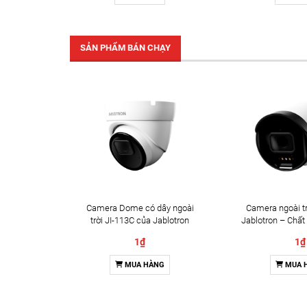
SẢN PHẨM BÁN CHẠY
Camera Dome có dây ngoài
Camera ngoài tr
trời JI-113C của Jablotron
Jablotron – Chất
Đàm thoại 
1₫
1₫
MUA HÀNG
MUA 