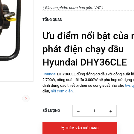
( Giá sản phẩm chưa bao gồm VAT )
TỔNG QUAN
Ưu điểm nổi bật của
phát điện chạy dầu
Hyundai DHY36CLE
Hyundai
DHY36CLE dùng động cơ dầu với công suất liê
2.700W, công suất tối đa 3.000W sẽ phù hợp sử dụng 
đình dùng các thiết bị điện có công suất nhỏ cho
tivi
,
q
đèn,
nồi cơm điện
...
SỐ LƯỢNG
THÊM VÀO GIỎ HÀNG