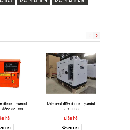
ẠY DẦU
MÁY PHÁT ĐIỆN
MÁY PHÁT GIÁ RẺ
n diesel Hyundai
Máy phát điện diesel Hyundai
Máy phát
 động cơ 188F
FYG8500SE
ên hệ
Liên hệ
HI TIẾT
CHI TIẾT