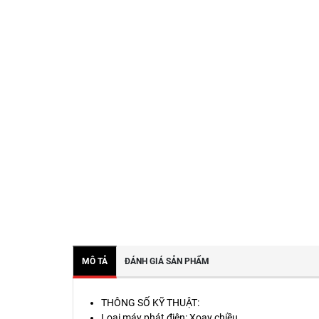
MÔ TẢ
ĐÁNH GIÁ SẢN PHẨM
THÔNG SỐ KỸ THUẬT:
Loại máy phát điện: Xoay chiều