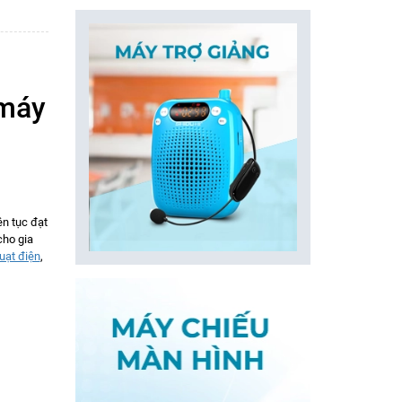
 máy
n tục đạt
cho gia
uạt điện
,