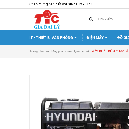
Chào mừng bạn đến với Giá đại lý - TIC !
IT - THIẾT BỊ VĂN PHÒNG
ĐIỆN MÁY
ĐỒ GI
Trang chủ
Máy phát điện Hyundai
MÁY PHÁT ĐIỆN CHẠY DẦU