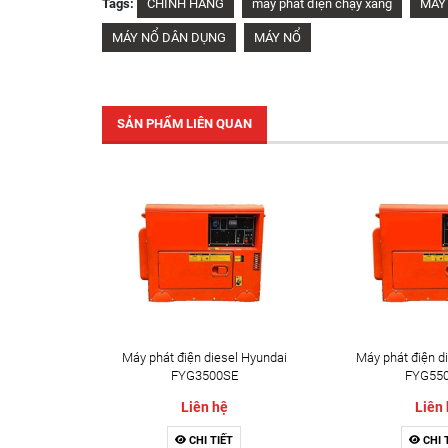
Tags:
CHÍNH HÃNG
máy phát điện chạy xăng
MÁY
MÁY NỔ DÂN DỤNG
MÁY NỔ
SẢN PHẨM LIÊN QUAN
Máy phát điện diesel Hyundai
Máy phát điện d
FYG3500SE
FYG55
Liên hệ
Liên
CHI TIẾT
CHI 