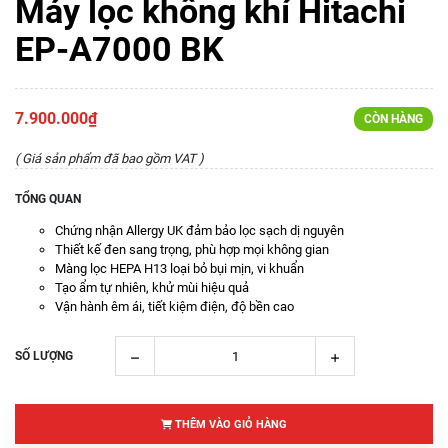
Máy lọc không khí Hitachi
EP-A7000 BK
7.900.000₫
CÒN HÀNG
( Giá sản phẩm đã bao gồm VAT )
TỔNG QUAN
Chứng nhận Allergy UK đảm bảo lọc sạch dị nguyên
Thiết kế đen sang trọng, phù hợp mọi không gian
Màng lọc HEPA H13 loại bỏ bụi mịn, vi khuẩn
Tạo ẩm tự nhiên, khử mùi hiệu quả
Vận hành êm ái, tiết kiệm điện, độ bền cao
SỐ LƯỢNG
THÊM VÀO GIỎ HÀNG