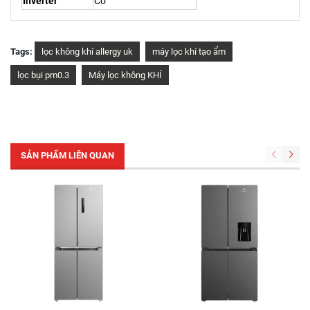
Inverter
Có
Tags:
lọc không khí allergy uk
máy lọc khí tạo ẩm
lọc bụi pm0.3
Máy lọc không KHÍ
SẢN PHẨM LIÊN QUAN