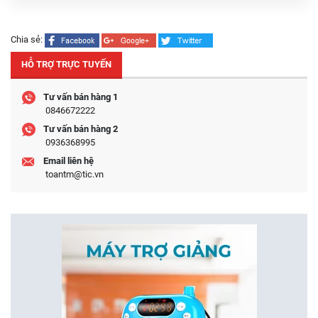
Chia sẻ:
HỖ TRỢ TRỰC TUYẾN
Tư vấn bán hàng 1
0846672222
Tư vấn bán hàng 2
0936368995
Email liên hệ
toantm@tic.vn