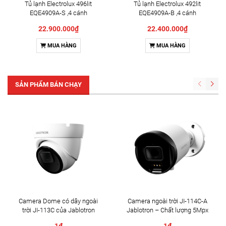
Tủ lạnh Electrolux 496lit
Tủ lạnh Electrolux 492lit
EQE4909A-S ,4 cánh
EQE4909A-B ,4 cánh
22.900.000₫
22.400.000₫
MUA HÀNG
MUA HÀNG
SẢN PHẨM BÁN CHẠY
Camera Dome có dây ngoài
Camera ngoài trời JI-114C-A
trời JI-113C của Jablotron
Jablotron – Chất lượng 5Mpx
& Đàm thoại 2 chiều