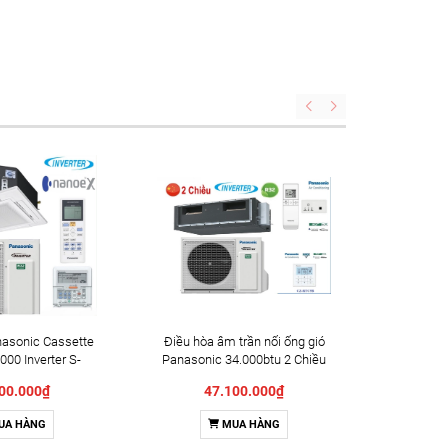
nasonic Cassette
Điều hòa âm trần nối ống gió
000 Inverter S-
Panasonic 34.000btu 2 Chiều
U-34PZ3H5 Mới
Inventer S-3448PF3HB/U-
00.000₫
47.100.000₫
2024
34PZ3H5
UA HÀNG
MUA HÀNG