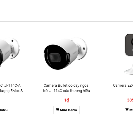
ời JI-114C-A
Camera Bullet có dây ngoài
Camera EZV
 lượng 5Mpx &
trời JI-114C của thương hiệu
2 chiều
Jablotron
1₫
38
HÀNG
MUA HÀNG
M