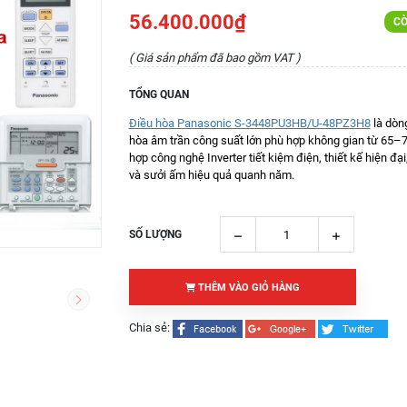
56.400.000₫
CÒ
( Giá sản phẩm đã bao gồm VAT )
TỔNG QUAN
Điều hòa Panasonic S-3448PU3HB/U-48PZ3H8
là dòn
hòa âm trần công suất lớn phù hợp không gian từ 65–7
hợp công nghệ Inverter tiết kiệm điện, thiết kế hiện đại
và sưởi ấm hiệu quả quanh năm.
SỐ LƯỢNG
THÊM VÀO GIỎ HÀNG
Chia sẻ: