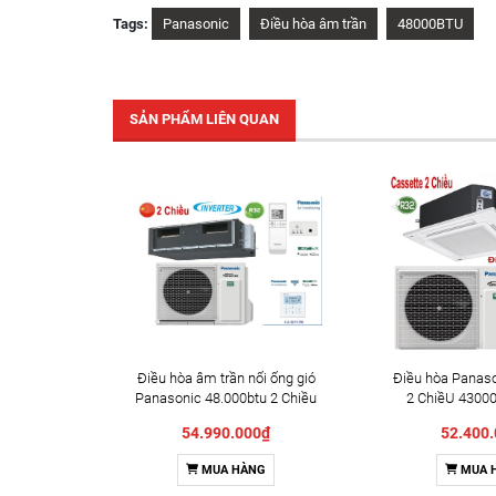
Tags:
Panasonic
Điều hòa âm trần
48000BTU
SẢN PHẨM LIÊN QUAN
Điều hòa âm trần nối ống gió
Điều hòa Panaso
Panasonic 48.000btu 2 Chiều
2 ChiềU 43000 
Inventer S-3448PF3HB/U-
3448PU3HB/U-
54.990.000₫
52.400
48PZ3H5
202
MUA HÀNG
MUA 