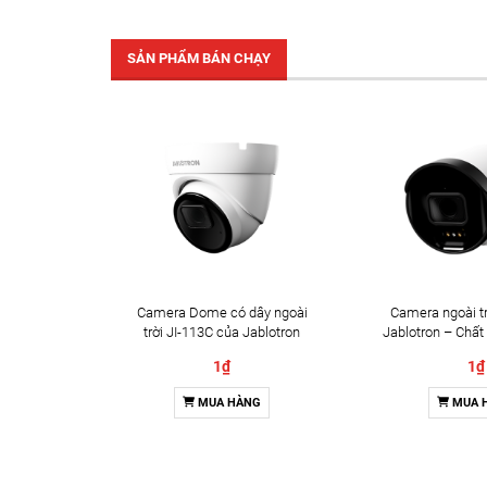
SẢN PHẨM BÁN CHẠY
Camera Dome có dây ngoài
Camera ngoài tr
trời JI-113C của Jablotron
Jablotron – Chất
Đàm thoại 
1₫
1₫
MUA HÀNG
MUA 