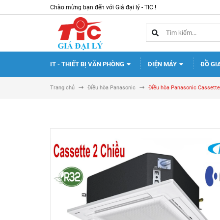
Chào mừng bạn đến với Giá đại lý - TIC !
IT - THIẾT BỊ VĂN PHÒNG
ĐIỆN MÁY
ĐỒ GI
Trang chủ
Điều hòa Panasonic
Điều hòa Panasonic Cassett