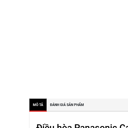
MÔ TẢ
ĐÁNH GIÁ SẢN PHẨM
Điều hòa Panasonic C