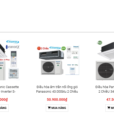
nic Cassette
Điều hòa âm trần nối ống gió
Điều hòa Pa
Inverter S-
Panasonic 43.000btu 2 Chiều
2 ChiềU 34
43PZ3H8 Mới
Inventer S-3448PF3HB/U-
3448PU3HB/
.000₫
50.900.000₫
47.5
4
43PZ3H5
HÀNG
MUA HÀNG
M