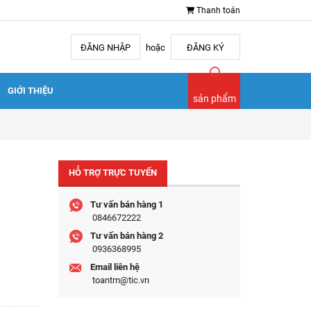
Thanh toán
ĐĂNG NHẬP
hoặc
ĐĂNG KÝ
GIỚI THIỆU
sản phẩm
HỖ TRỢ TRỰC TUYẾN
Tư vấn bán hàng 1
0846672222
Tư vấn bán hàng 2
0936368995
Email liên hệ
toantm@tic.vn