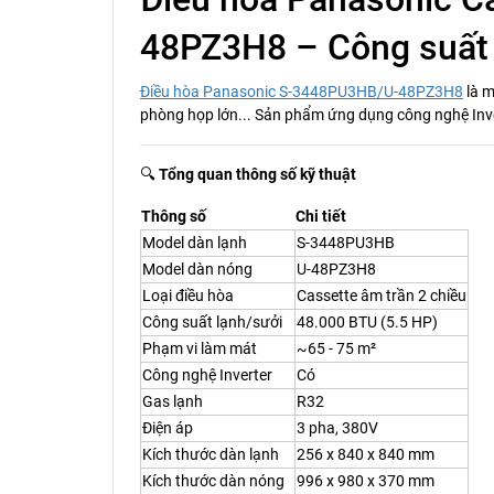
48PZ3H8 – Công suất l
Điều hòa Panasonic S-3448PU3HB/U-48PZ3H8
là m
phòng họp lớn... Sản phẩm ứng dụng công nghệ Inver
🔍
Tổng quan thông số kỹ thuật
Thông số
Chi tiết
Model dàn lạnh
S-3448PU3HB
Model dàn nóng
U-48PZ3H8
Loại điều hòa
Cassette âm trần 2 chiều
Công suất lạnh/sưởi
48.000 BTU (5.5 HP)
Phạm vi làm mát
~65 - 75 m²
Công nghệ Inverter
Có
Gas lạnh
R32
Điện áp
3 pha, 380V
Kích thước dàn lạnh
256 x 840 x 840 mm
Kích thước dàn nóng
996 x 980 x 370 mm