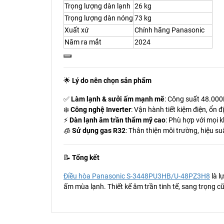
Trọng lượng dàn lạnh
26 kg
Trọng lượng dàn nóng
73 kg
Xuất xứ
Chính hãng Panasonic
Năm ra mắt
2024
🌟
Lý do nên chọn sản phẩm
✅
Làm lạnh & sưởi ấm mạnh mẽ
: Công suất 48.000
❄️
Công nghệ Inverter
: Vận hành tiết kiệm điện, ổn đ
⚡
Dàn lạnh âm trần thẩm mỹ cao
: Phù hợp với mọi k
🧊
Sử dụng gas R32
: Thân thiện môi trường, hiệu su
📝
Tổng kết
Điều hòa Panasonic S-3448PU3HB/U-48PZ3H8
là l
ấm mùa lạnh. Thiết kế âm trần tinh tế, sang trọng 