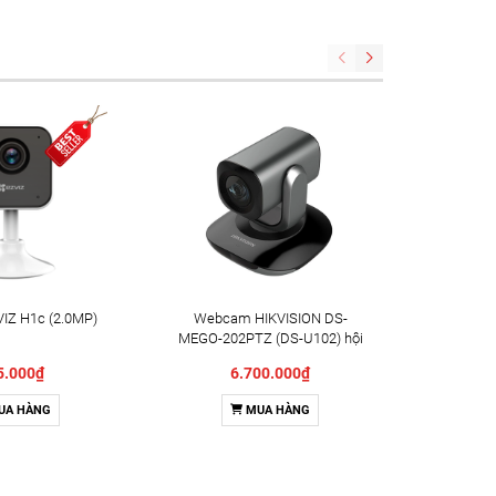
IZ H1c (2.0MP)
Webcam HIKVISION DS-
Camera X
MEGO-202PTZ (DS-U102) hội
Indoor 
nghị truyền hình
5.000₫
6.700.000₫
UA HÀNG
MUA HÀNG