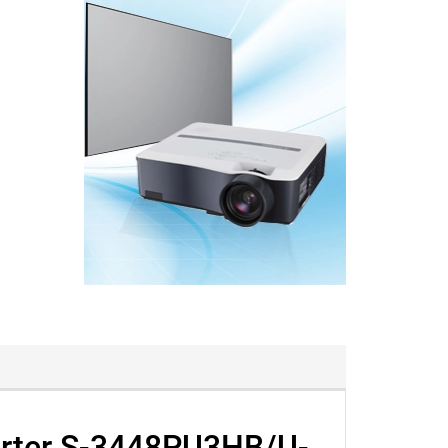
erter S-3448PU3HB/U-