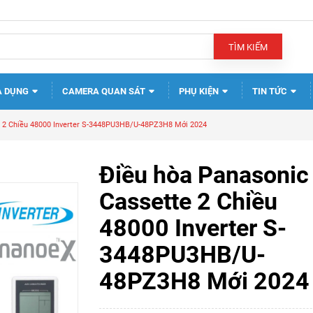
TÌM KIẾM
A DỤNG
CAMERA QUAN SÁT
PHỤ KIỆN
TIN TỨC
e 2 Chiều 48000 Inverter S-3448PU3HB/U-48PZ3H8 Mới 2024
Điều hòa Panasonic
Cassette 2 Chiều
48000 Inverter S-
3448PU3HB/U-
48PZ3H8 Mới 2024