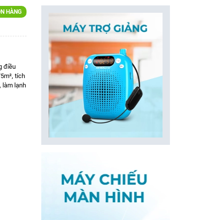
N HÀNG
g điều
5m², tích
, làm lạnh