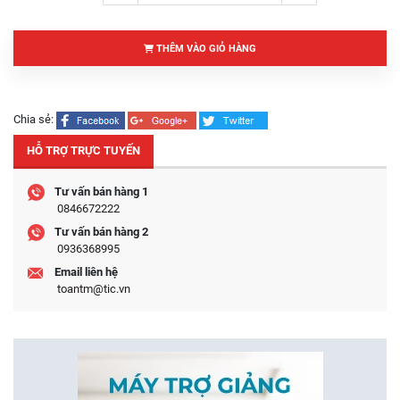
THÊM VÀO GIỎ HÀNG
Chia sẻ:
HỖ TRỢ TRỰC TUYẾN
Tư vấn bán hàng 1
0846672222
Tư vấn bán hàng 2
0936368995
Email liên hệ
toantm@tic.vn