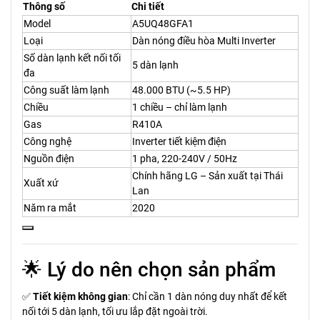
Thông số
Chi tiết
Model
A5UQ48GFA1
Loại
Dàn nóng điều hòa Multi Inverter
Số dàn lạnh kết nối tối
5 dàn lạnh
đa
Công suất làm lạnh
48.000 BTU (~5.5 HP)
Chiều
1 chiều – chỉ làm lạnh
Gas
R410A
Công nghệ
Inverter tiết kiệm điện
Nguồn điện
1 pha, 220-240V / 50Hz
Chính hãng LG – Sản xuất tại Thái
Xuất xứ
Lan
Năm ra mắt
2020
🌟 Lý do nên chọn sản phẩm
✅
Tiết kiệm không gian
: Chỉ cần 1 dàn nóng duy nhất để kết
nối tới 5 dàn lạnh, tối ưu lắp đặt ngoài trời.