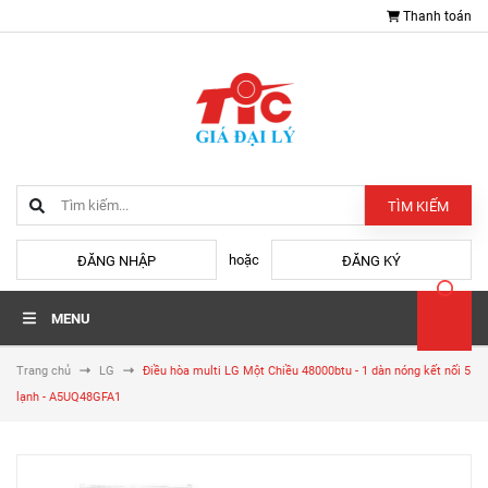
Thanh toán
TÌM KIẾM
hoặc
ĐĂNG NHẬP
ĐĂNG KÝ
MENU
Trang chủ
LG
Điều hòa multi LG Một Chiều 48000btu - 1 dàn nóng kết nối 5
lạnh - A5UQ48GFA1