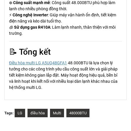
❄️
Công suất mạnh mẽ
: Công suất 48.000BTU phù hợp làm
lạnh cho nhiều phòng đồng thời.
⚡
Công nghệ Inverter
: Giúp máy vận hành ổn định, tiết kiệm
điện năng và kéo dài tuổi thọ.
🧊
Sử dụng gas R410A
: Làm lạnh nhanh, thân thiện với môi
trường.
📝 Tổng kết
Điều hòa multi LG A5UQ48GFA1
48.000BTU là lựa chọn lý
tưởng cho các công trình yêu cầu công suất lớn và giải pháp
tiết kiệm không gian lắp đặt. Máy hoạt động hiệu quả, bền bỉ
và linh hoạt khi kết nối với nhiều loại dàn lạnh khác nhau của
hệ thống multi LG.
Tags:
LG
điều hòa
Multi
48000BTU