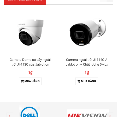
Camera Dome có dây ngoài
Camera ngoài trời JI-114C-A
trời JI-113C của Jablotron
Jablotron – Chất lượng 5Mpx
& Đàm thoại 2 chiều
1₫
1₫
MUA HÀNG
MUA HÀNG