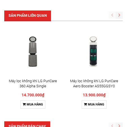
SẢN PHẨM LIÊN QUAN
Máy lọc không khí LG PuriCare
Máy lọc không khí LG PuriCare
360 Alpha Single
Aero Booster AS55GGSY0
AS65GDBY0.ABAE 48W Đ
55W
14.700.000₫
13.900.000₫
MUA HÀNG
MUA HÀNG
SẢN PHẨM BÁN CHẠY