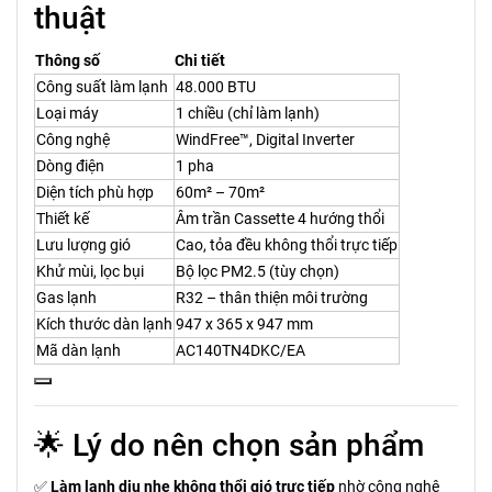
thuật
Thông số
Chi tiết
Công suất làm lạnh
48.000 BTU
Loại máy
1 chiều (chỉ làm lạnh)
Công nghệ
WindFree™, Digital Inverter
Dòng điện
1 pha
Diện tích phù hợp
60m² – 70m²
Thiết kế
Âm trần Cassette 4 hướng thổi
Lưu lượng gió
Cao, tỏa đều không thổi trực tiếp
Khử mùi, lọc bụi
Bộ lọc PM2.5 (tùy chọn)
Gas lạnh
R32 – thân thiện môi trường
Kích thước dàn lạnh
947 x 365 x 947 mm
Mã dàn lạnh
AC140TN4DKC/EA
🌟 Lý do nên chọn sản phẩm
✅
Làm lạnh dịu nhẹ không thổi gió trực tiếp
nhờ công nghệ