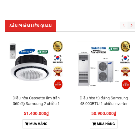
SẢN PHẨM LIÊN QUAN
Điều hòa Cassette âm trần
Điều hòa tủ đứng Samsung
360 độ Samsung 2 chiều 1
48.000BTU 1 chiều inverter
pha AC140RN4PKG/EU
AC048KNPDEC/SV
51.400.000₫
50.900.000₫
MUA HÀNG
MUA HÀNG