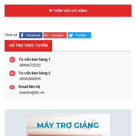
THÊM VÀO GIỎ HÀNG
Chia sẻ:
HỖ TRỢ TRỰC TUYẾN
Tư vấn bán hàng 1
0846672222
Tư vấn bán hàng 2
0936368995
Email liên hệ
toantm@tic.vn