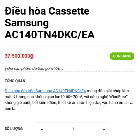
Điều hòa Cassette
Samsung
AC140TN4DKC/EA
37.500.000₫
CÒN HÀNG
( Giá sản phẩm đã bao gồm VAT )
TỔNG QUAN
Điều hòa âm trần Samsung AC140TN4DKC/EA
mang đến giải pháp làm
mát lý tưởng cho không gian lớn từ 60–70m², với công nghệ WindFree™
không gió buốt, tiết kiệm điện, thiết kế âm trần hiện đại, vận hành êm ái và
bền bỉ.
SỐ LƯỢNG