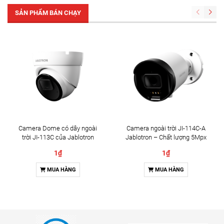
SẢN PHẨM BÁN CHẠY
Camera Dome có dây ngoài
Camera ngoài trời JI-114C-A
trời JI-113C của Jablotron
Jablotron – Chất lượng 5Mpx
& Đàm thoại 2 chiều
1₫
1₫
MUA HÀNG
MUA HÀNG