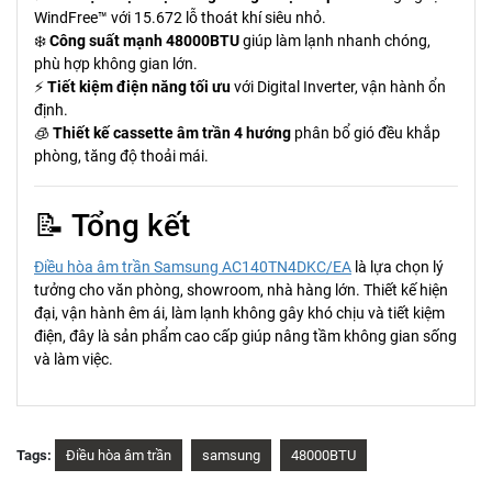
WindFree™ với 15.672 lỗ thoát khí siêu nhỏ.
❄️
Công suất mạnh 48000BTU
giúp làm lạnh nhanh chóng,
phù hợp không gian lớn.
⚡
Tiết kiệm điện năng tối ưu
với Digital Inverter, vận hành ổn
định.
🧊
Thiết kế cassette âm trần 4 hướng
phân bổ gió đều khắp
phòng, tăng độ thoải mái.
📝 Tổng kết
Điều hòa âm trần Samsung AC140TN4DKC/EA
là lựa chọn lý
tưởng cho văn phòng, showroom, nhà hàng lớn. Thiết kế hiện
đại, vận hành êm ái, làm lạnh không gây khó chịu và tiết kiệm
điện, đây là sản phẩm cao cấp giúp nâng tầm không gian sống
và làm việc.
Tags:
Điều hòa âm trần
samsung
48000BTU