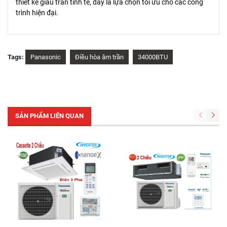
thiết kế giấu trần tinh tế, đây là lựa chọn tối ưu cho các công
trình hiện đại.
Tags:
Panasonic
Điều hòa âm trần
34000BTU
SẢN PHẨM LIÊN QUAN