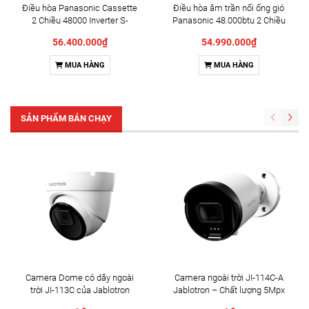
Điều hòa Panasonic Cassette
Điều hòa âm trần nối ống gió
2 Chiều 48000 Inverter S-
Panasonic 48.000btu 2 Chiều
3448PU3HB/U-48PZ3H8 Mới
Inventer S-3448PF3HB/U-
56.400.000₫
54.990.000₫
2024
48PZ3H5
MUA HÀNG
MUA HÀNG
SẢN PHẨM BÁN CHẠY
Camera Dome có dây ngoài
Camera ngoài trời JI-114C-A
trời JI-113C của Jablotron
Jablotron – Chất lượng 5Mpx
& Đàm thoại 2 chiều