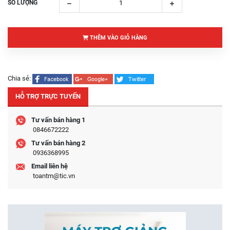
SỐ LƯỢNG
THÊM VÀO GIỎ HÀNG
Chia sẻ:
HỖ TRỢ TRỰC TUYẾN
Tư vấn bán hàng 1
0846672222
Tư vấn bán hàng 2
0936368995
Email liên hệ
toantm@tic.vn