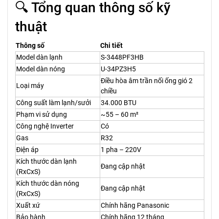
🔍 Tổng quan thông số kỹ
thuật
Thông số
Chi tiết
Model dàn lạnh
S-3448PF3HB
Model dàn nóng
U-34PZ3H5
Điều hòa âm trần nối ống gió 2
Loại máy
chiều
Công suất làm lạnh/sưởi
34.000 BTU
Phạm vi sử dụng
~55 – 60 m²
Công nghệ Inverter
Có
Gas
R32
Điện áp
1 pha – 220V
Kích thước dàn lạnh
Đang cập nhật
(RxCxS)
Kích thước dàn nóng
Đang cập nhật
(RxCxS)
Xuất xứ
Chính hãng Panasonic
Bảo hành
Chính hãng 12 tháng