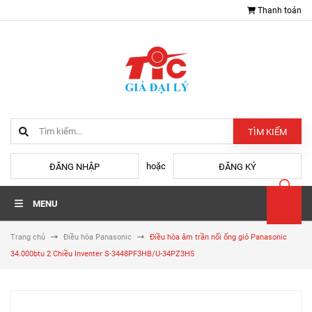
Thanh toán
TÌM KIẾM
hoặc
ĐĂNG NHẬP
ĐĂNG KÝ
MENU
Trang chủ
Điều hòa Panasonic
Điều hòa âm trần nối ống gió Panasonic
34.000btu 2 Chiều Inventer S-3448PF3HB/U-34PZ3H5