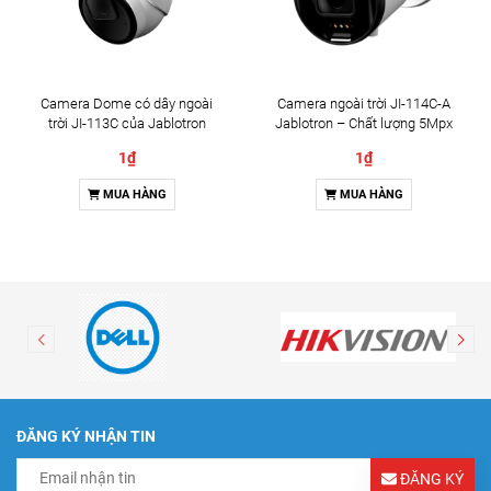
Camera Dome có dây ngoài
Camera ngoài trời JI-114C-A
trời JI-113C của Jablotron
Jablotron – Chất lượng 5Mpx
& Đàm thoại 2 chiều
1₫
1₫
MUA HÀNG
MUA HÀNG
ĐĂNG KÝ NHẬN TIN
ĐĂNG KÝ