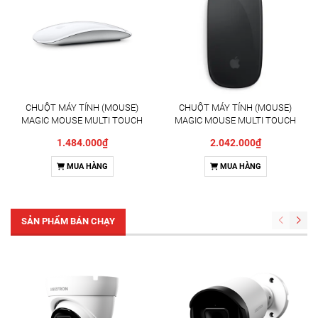
CHUỘT MÁY TÍNH (MOUSE)
CHUỘT MÁY TÍNH (MOUSE)
MAGIC MOUSE MULTI TOUCH
MAGIC MOUSE MULTI TOUCH
SURFACE/WHITE(MXK53ZA/
SURFACE/BLACK(MXK63ZA/
1.484.000₫
2.042.000₫
A)
A)
MUA HÀNG
MUA HÀNG
SẢN PHẨM BÁN CHẠY