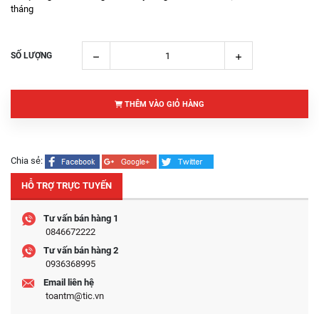
tháng
SỐ LƯỢNG
THÊM VÀO GIỎ HÀNG
Chia sẻ:
HỖ TRỢ TRỰC TUYẾN
Tư vấn bán hàng 1
0846672222
Tư vấn bán hàng 2
0936368995
Email liên hệ
toantm@tic.vn