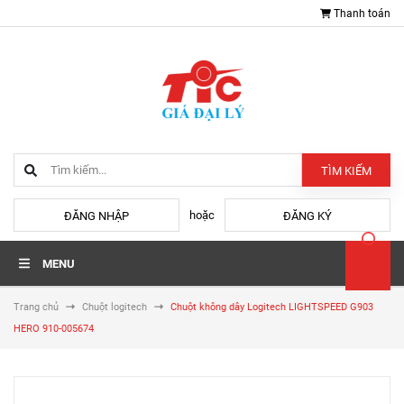
Thanh toán
TÌM KIẾM
hoặc
ĐĂNG NHẬP
ĐĂNG KÝ
MENU
Trang chủ
Chuột logitech
Chuột không dây Logitech LIGHTSPEED G903
HERO 910-005674