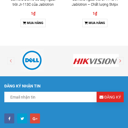
trời JI-113C của Jablotron
Jablotron – Chất lượng 5Mpx
& Đàm thoại 2 chiều
1₫
1₫
MUA HÀNG
MUA HÀNG
ĐĂNG KÝ NHẬN TIN
ĐĂNG KÝ