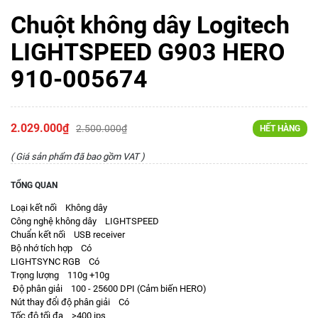
Chuột không dây Logitech
LIGHTSPEED G903 HERO
910-005674
2.029.000₫
2.500.000₫
HẾT HÀNG
( Giá sản phẩm đã bao gồm VAT )
TỔNG QUAN
Loại kết nối Không dây
Công nghệ không dây LIGHTSPEED
Chuẩn kết nối USB receiver
Bộ nhớ tích hợp Có
LIGHTSYNC RGB Có
Trọng lượng 110g +10g
Độ phân giải 100 - 25600 DPI (Cảm biến HERO)
Nút thay đổi độ phân giải Có
Tốc độ tối đa >400 ips