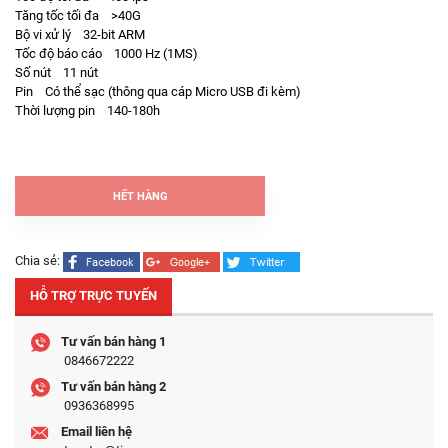
Tăng tốc tối đa >40G
Bộ vi xử lý 32-bit ARM
Tốc độ báo cáo 1000 Hz (1MS)
Số nút 11 nút
Pin Có thể sạc (thông qua cáp Micro USB đi kèm)
Thời lượng pin 140-180h
HẾT HÀNG
Chia sẻ:
HỖ TRỢ TRỰC TUYẾN
Tư vấn bán hàng 1
0846672222
Tư vấn bán hàng 2
0936368995
Email liên hệ