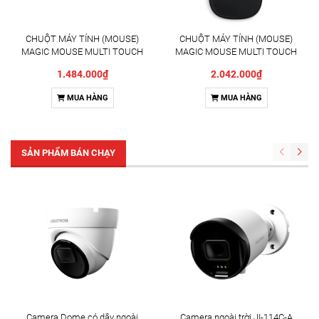
CHUỘT MÁY TÍNH (MOUSE)
CHUỘT MÁY TÍNH (MOUSE)
MAGIC MOUSE MULTI TOUCH
MAGIC MOUSE MULTI TOUCH
SURFACE/WHITE(MXK53ZA/
SURFACE/BLACK(MXK63ZA/
1.484.000₫
2.042.000₫
A)
A)
MUA HÀNG
MUA HÀNG
SẢN PHẨM BÁN CHẠY
Camera Dome có dây ngoài
Camera ngoài trời JI-114C-A