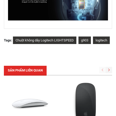
Tags:
Chuột không dây Logitech LIGHTSPEED
g903
logitech
SẢN PHẨM LIÊN QUAN