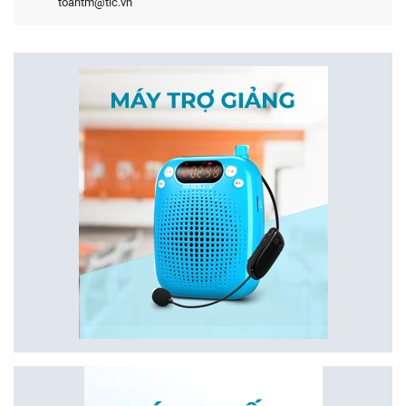
toantm@tic.vn