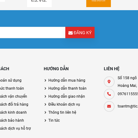
ĐĂNG KÝ
SÁCH
HƯỚNG DẪN
LIÊN HỆ
Số 158 ngõ 
hoản sử dụng
Hướng dẫn mua hàng
Hoàng Mai,
hức thanh toán
Hướng dẫn thanh toán
097611555
sách vận chuyển
Hướng dẫn giao nhận
sách đổi trả hàng
Điều khoản dịch vụ
toantm@tic
sách kinh doanh
Thông tin liên hệ
sách bảo hành
Tin tức
sách dịch vụ hỗ trợ