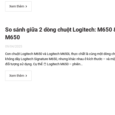
Xem thêm
So sánh giữa 2 dòng chuột Logitech: M650 
M650
09/04/2025
Con chuột Logitech M650 và Logitech M650L thực chất là cùng một dòng ch
không dây Logitech Signature M650, nhưng khác nhau ở kích thước – và mộ
đối tượng sử dụng. Cụ thể: 🖱️ Logitech M650 – phiên...
Xem thêm