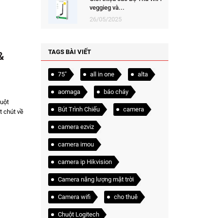
veggieg và...
26/05/2025
TAGS BÀI VIẾT
&
75"
all in one
alta
aomaga
báo cháy
uột
Bút Trình Chiếu
camera
t chút về
camera ezviz
camera imou
camera ip Hikvision
Camera năng lượng mặt trời
Camera wifi
cho thuê
Chuột Logitech