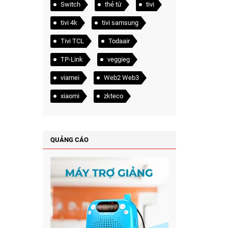
Switch
thẻ từ
tivi
tivi 4k
tivi samsung
Tivi TCL
Todaair
TP-Link
veggieg
viamei
Web2 Web3
xiaomi
zkteco
QUẢNG CÁO