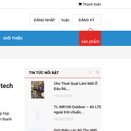
Thanh toán
ĐĂNG NHẬP
hoặc
ĐĂNG KÝ
GIỚI THIỆU
sản phẩm
TIN TỨC NỔI BẬT
Cho Thuê Quạt Làm Mát Ở
itech
Đâu Rẻ,...
10/04/2026
TL-MR100 Outdoor – 4G LTE
ngoài trời chuẩn...
ập họp
m thanh
06/08/2025
Giới thiệu các Bộ Thu WiFi