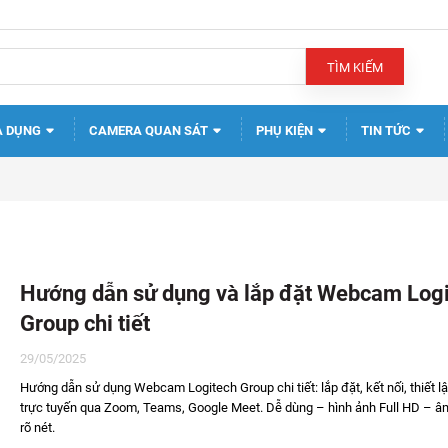
TÌM KIẾM
A DỤNG
CAMERA QUAN SÁT
PHỤ KIỆN
TIN TỨC
Hướng dẫn sử dụng và lắp đặt Webcam Log
Group chi tiết
29/05/2025
Hướng dẫn sử dụng Webcam Logitech Group chi tiết: lắp đặt, kết nối, thiết l
trực tuyến qua Zoom, Teams, Google Meet. Dễ dùng – hình ảnh Full HD – â
rõ nét.