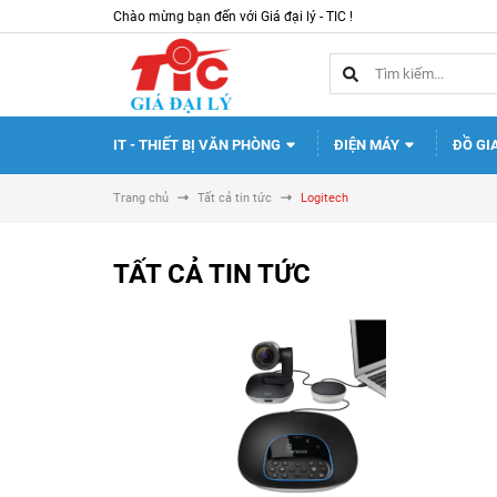
Chào mừng bạn đến với Giá đại lý - TIC !
IT - THIẾT BỊ VĂN PHÒNG
ĐIỆN MÁY
ĐỒ GI
Trang chủ
Tất cả tin tức
Logitech
TẤT CẢ TIN TỨC