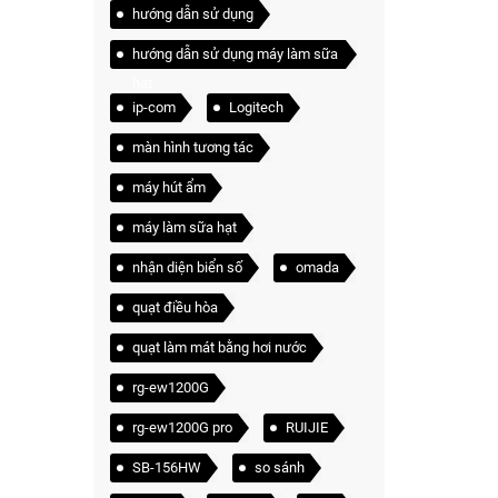
hướng dẫn sử dụng
hướng dẫn sử dụng máy làm sữa
hạt
ip-com
Logitech
màn hình tương tác
máy hút ẩm
máy làm sữa hạt
nhận diện biển số
omada
quạt điều hòa
quạt làm mát bằng hơi nước
rg-ew1200G
rg-ew1200G pro
RUIJIE
SB-156HW
so sánh