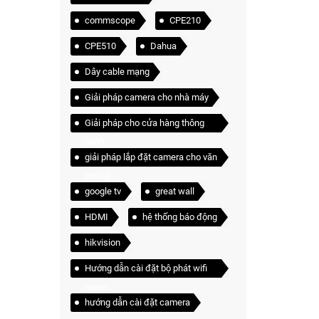
commscope
CPE210
CPE510
Dahua
Dây cable mạng
Giải pháp camera cho nhà máy
Giải pháp cho cửa hàng thông
minh
giải pháp lắp đặt camera cho văn
phòng
google tv
great wall
HDMI
hệ thống báo động
hikvision
Hướng dẫn cài đặt bộ phát wifi
reyee
hướng dẫn cài đặt camera