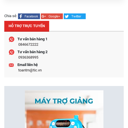
Chia sẻ:
HỖ TRỢ TRỰC TUYẾN
Tư vấn bán hàng 1
0846672222
Tư vấn bán hàng 2
0936368995
Email liên hệ
toantm@tic.vn