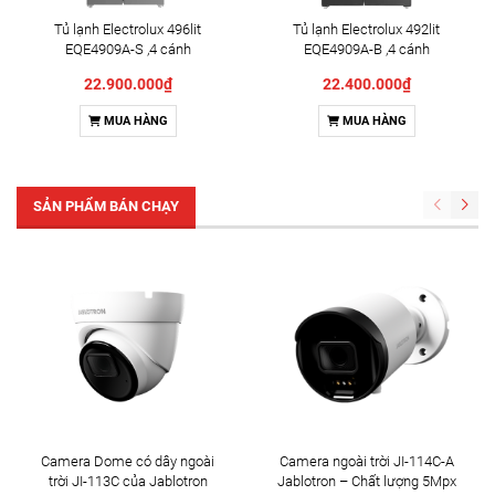
Tủ lạnh Electrolux 496lit
Tủ lạnh Electrolux 492lit
EQE4909A-S ,4 cánh
EQE4909A-B ,4 cánh
22.900.000₫
22.400.000₫
MUA HÀNG
MUA HÀNG
SẢN PHẨM BÁN CHẠY
Camera Dome có dây ngoài
Camera ngoài trời JI-114C-A
trời JI-113C của Jablotron
Jablotron – Chất lượng 5Mpx