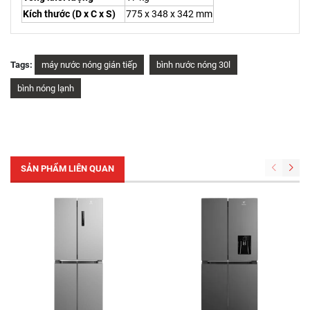
Kích thước (D x C x S)
775 x 348 x 342 mm
Tags:
máy nước nóng gián tiếp
bình nước nóng 30l
bình nóng lạnh
SẢN PHẨM LIÊN QUAN