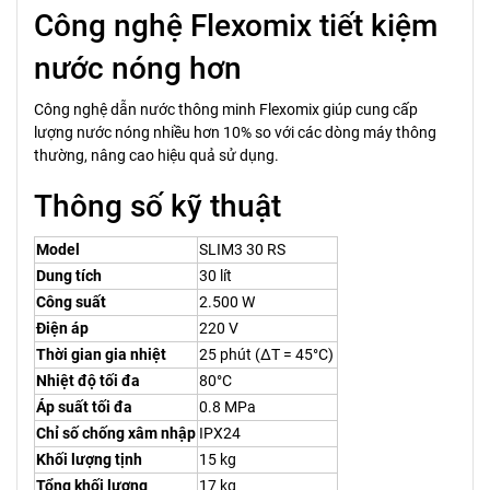
Công nghệ Flexomix tiết kiệm
nước nóng hơn
Công nghệ dẫn nước thông minh Flexomix giúp cung cấp
lượng nước nóng nhiều hơn 10% so với các dòng máy thông
thường, nâng cao hiệu quả sử dụng.
Thông số kỹ thuật
Model
SLIM3 30 RS
Dung tích
30 lít
Công suất
2.500 W
Điện áp
220 V
Thời gian gia nhiệt
25 phút (ΔT = 45°C)
Nhiệt độ tối đa
80°C
Áp suất tối đa
0.8 MPa
Chỉ số chống xâm nhập
IPX24
Khối lượng tịnh
15 kg
Tổng khối lượng
17 kg