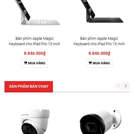
Bàn phím Apple Magic
Bàn phím Apple Magic
Keyboard cho iPad Pro 13 inch
Keyboard cho iPad Pro 13 inch
(M4/M5) White –
(M4) Black – MWR53ZA/A
8.846.000₫
8.846.000₫
MWR43ZA/A
MUA HÀNG
MUA HÀNG
SẢN PHẨM BÁN CHẠY