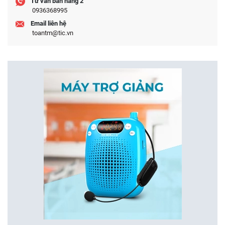
Tư vấn bán hàng 2
0936368995
Email liên hệ
toantm@tic.vn