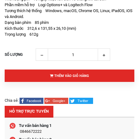
Phần mềm hỗ trợ Logi Options+ và Logitech Flow
Tương thích hệ thống Windows, macOS, Chrome OS, Linux, iPadOS, iOS
và Android.
Dạng bàn phím 85 phím
Kích thước 312,6 x 131,55 x 26,10 (mm)
Trọng lượng 612g
SỐ LƯỢNG
THÊM VÀO GIỎ HÀNG
Chia sẻ:
HỖ TRỢ TRỰC TUYẾN
Tư vấn bán hàng 1
0846672222