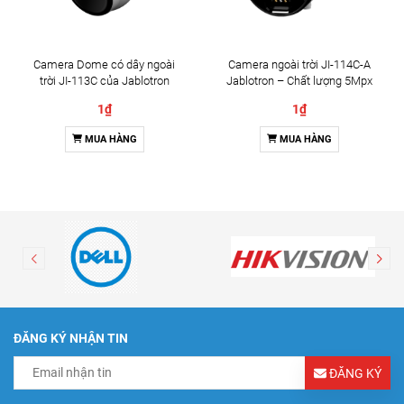
Camera Dome có dây ngoài
Camera ngoài trời JI-114C-A
trời JI-113C của Jablotron
Jablotron – Chất lượng 5Mpx
& Đàm thoại 2 chiều
1₫
1₫
MUA HÀNG
MUA HÀNG
ĐĂNG KÝ NHẬN TIN
ĐĂNG KÝ