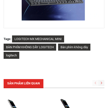
Tags:
LOGITECH MX MECHANICAL MINI
BÀN PHÍM KHÔNG DÂY LOGITECH
Bàn phím không dây
logitech
SẢN PHẨM LIÊN QUAN