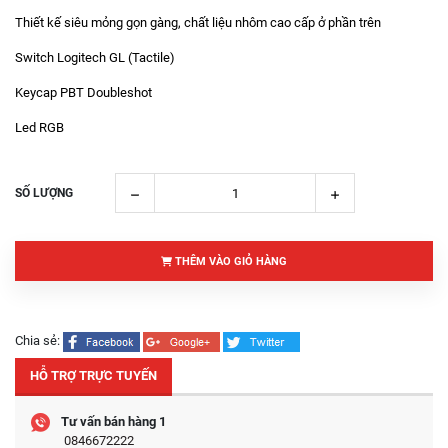
Thiết kế siêu mỏng gọn gàng, chất liệu nhôm cao cấp ở phần trên
Switch Logitech GL (Tactile)
Keycap PBT Doubleshot
Led RGB
SỐ LƯỢNG
THÊM VÀO GIỎ HÀNG
Chia sẻ:
HỖ TRỢ TRỰC TUYẾN
Tư vấn bán hàng 1
0846672222