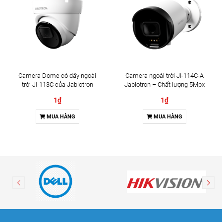
Camera Dome có dây ngoài
Camera ngoài trời JI-114C-A
trời JI-113C của Jablotron
Jablotron – Chất lượng 5Mpx
& Đàm thoại 2 chiều
1₫
1₫
MUA HÀNG
MUA HÀNG