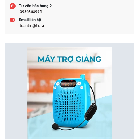
Tư vấn bán hàng 2
0936368995
Email liên hệ
toantm@tic.vn