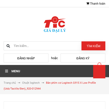
Thanh toán
TÌM KIẾM
hoặc
ĐĂNG NHẬP
ĐĂNG KÝ
MENU
Trang chủ
Chuột logitech
Bàn phím cơ Logitech G915 X Low Profile
(Usb/Tactile/Đen)_920-012944