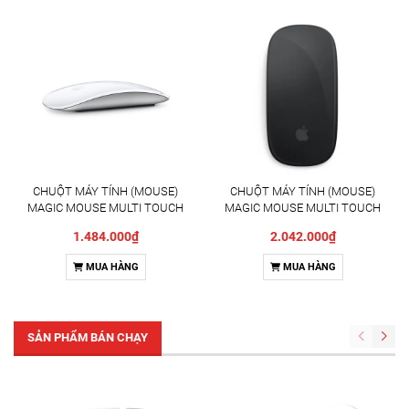
CHUỘT MÁY TÍNH (MOUSE)
CHUỘT MÁY TÍNH (MOUSE)
MAGIC MOUSE MULTI TOUCH
MAGIC MOUSE MULTI TOUCH
SURFACE/WHITE(MXK53ZA/
SURFACE/BLACK(MXK63ZA/
1.484.000₫
2.042.000₫
A)
A)
MUA HÀNG
MUA HÀNG
SẢN PHẨM BÁN CHẠY