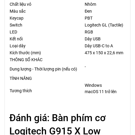
Chất liệu vỏ
Nhôm
Màu sắc
Đen
Keycap
PBT
Switch
Logitech GL (Tactile)
LED
RGB
Kết nối
Dây USB
Loại dây
Dây USB-C to A
Kích thước (mm)
475 x 150 x 22,6 mm
THÔNG SỐ KHÁC
-
Dung lượng - Thời lượng pin (nếu có)
TÍNH NĂNG
Windows
Tương thích
macOS 11 trở lên
Đánh giá: Bàn phím cơ
Logitech G915 X Low