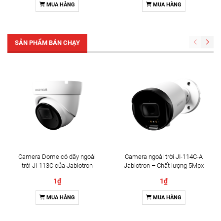
MUA HÀNG
MUA HÀNG
SẢN PHẨM BÁN CHẠY
Camera Dome có dây ngoài
Camera ngoài trời JI-114C-A
trời JI-113C của Jablotron
Jablotron – Chất lượng 5Mpx
& Đàm thoại 2 chiều
1₫
1₫
MUA HÀNG
MUA HÀNG