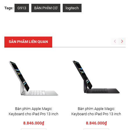
Tags:
G913
BÀN PHÍM CƠ
logitech
SẢN PHẨM LIÊN QUAN
Bàn phím Apple Magic
Bàn phím Apple Magic
Keyboard cho iPad Pro 13 inch
Keyboard cho iPad Pro 13 inch
(M4/M5) White –
(M4) Black – MWR53ZA/A
8.846.000₫
8.846.000₫
MWR43ZA/A