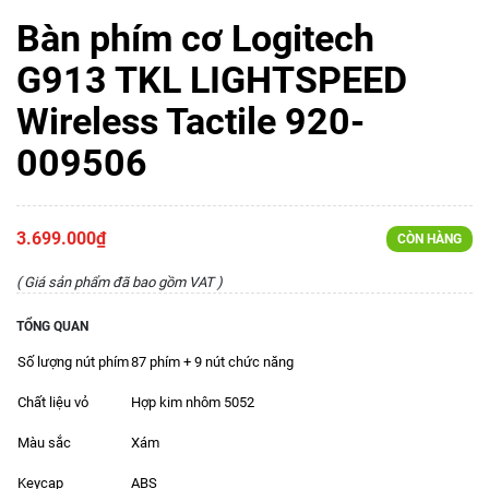
Bàn phím cơ Logitech
G913 TKL LIGHTSPEED
Wireless Tactile 920-
009506
3.699.000₫
CÒN HÀNG
( Giá sản phẩm đã bao gồm VAT )
TỔNG QUAN
Số lượng nút phím
87 phím + 9 nút chức năng
Chất liệu vỏ
Hợp kim nhôm 5052
Màu sắc
Xám
Keycap
ABS