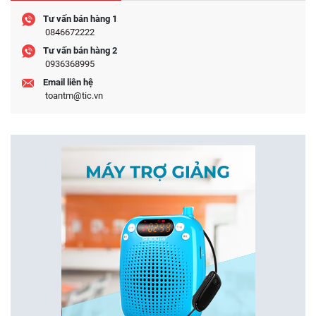
Tư vấn bán hàng 1
0846672222
Tư vấn bán hàng 2
0936368995
Email liên hệ
toantm@tic.vn