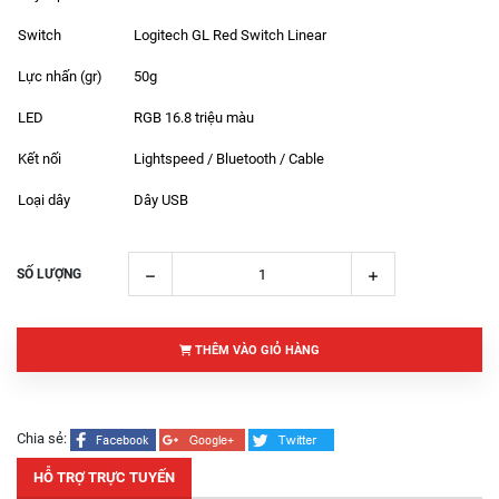
Switch
Logitech GL Red Switch Linear
Lực nhấn (gr)
50g
LED
RGB 16.8 triệu màu
Kết nối
Lightspeed / Bluetooth / Cable
Loại dây
Dây USB
SỐ LƯỢNG
THÊM VÀO GIỎ HÀNG
Chia sẻ:
HỖ TRỢ TRỰC TUYẾN