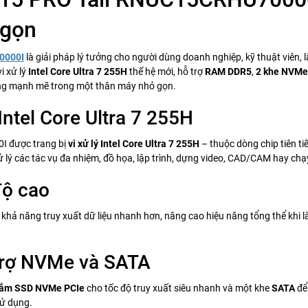
 gọn
0000I
là giải pháp lý tưởng cho người dùng doanh nghiệp, kỹ thuật viên, 
i xử lý
Intel Core Ultra 7 255H
thế hệ mới, hỗ trợ
RAM DDR5
,
2 khe NVMe 
ăng mạnh mẽ trong một thân máy nhỏ gọn.
ntel Core Ultra 7 255H
I được trang bị
vi xử lý Intel Core Ultra 7 255H
– thuộc dòng chip tiên tiế
xử lý các tác vụ đa nhiệm, đồ họa, lập trình, dựng video, CAD/CAM hay c
độ cao
o khả năng truy xuất dữ liệu nhanh hơn, nâng cao hiệu năng tổng thể kh
ỗ trợ NVMe và SATA
cắm SSD NVMe PCIe
cho tốc độ truy xuất siêu nhanh và một khe
SATA
để
sử dụng.