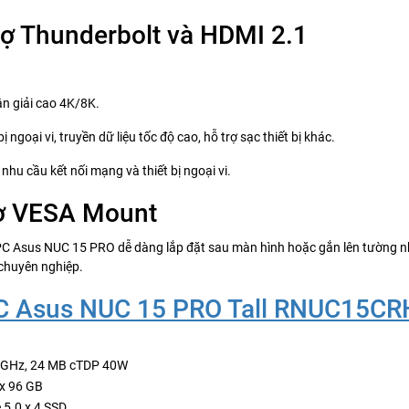
trợ Thunderbolt và HDMI 2.1
n giải cao 4K/8K.
ị ngoại vi, truyền dữ liệu tốc độ cao, hỗ trợ sạc thiết bị khác.
hu cầu kết nối mạng và thiết bị ngoại vi.
trợ VESA Mount
PC Asus NUC 15 PRO dễ dàng lắp đặt sau màn hình hoặc gắn lên tường 
 chuyên nghiệp.
C Asus NUC 15 PRO Tall RNUC15C
10 GHz, 24 MB cTDP 40W
x 96 GB
5.0 x 4 SSD