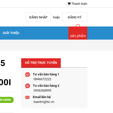
Thanh toán
ĐĂNG NHẬP
hoặc
ĐĂNG KÝ
GIỚI THIỆU
sản phẩm
15
HỖ TRỢ TRỰC TUYẾN
Tư vấn bán hàng 1
00I
0846672222
Tư vấn bán hàng 2
0936368995
Email liên hệ
N HÀNG
toantm@tic.vn