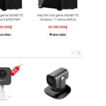
ơi game GIGABYTE
Máy tính chơi game GIGABYTE
PC GIGAB
e 3 AP3A7N6T-
Windows 11 Home AORUS
A
5110
PRIME 3 AP3A7N7-5100
90.000₫
69.390.000₫
5
UA HÀNG
MUA HÀNG