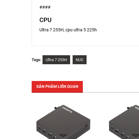
####
CPU
Ultra 7 255H, cpu ultra 5 225h
Tags:
Ultra 7 255H
NUC
SẢN PHẨM LIÊN QUAN