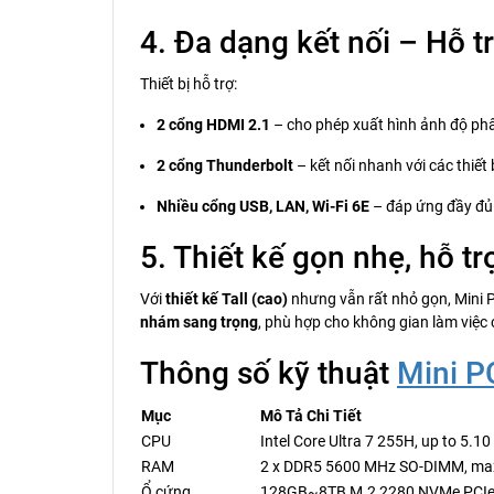
4. Đa dạng kết nối – Hỗ 
Thiết bị hỗ trợ:
2 cổng HDMI 2.1
– cho phép xuất hình ảnh độ phâ
2 cổng Thunderbolt
– kết nối nhanh với các thiết b
Nhiều cổng USB, LAN, Wi-Fi 6E
– đáp ứng đầy đủ n
5. Thiết kế gọn nhẹ, hỗ 
Với
thiết kế Tall (cao)
nhưng vẫn rất nhỏ gọn, Mini 
nhám sang trọng
, phù hợp cho không gian làm việc
Thông số kỹ thuật
Mini P
Mục
Mô Tả Chi Tiết
CPU
Intel Core Ultra 7 255H, up to 5.
RAM
2 x DDR5 5600 MHz SO-DIMM, ma
Ổ cứng
128GB~8TB M.2 2280 NVMe PCIe 