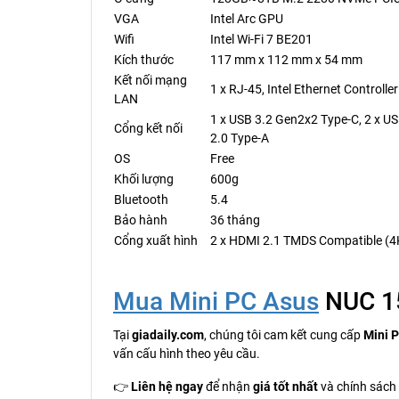
VGA
Intel Arc GPU
Wifi
Intel Wi-Fi 7 BE201
Kích thước
117 mm x 112 mm x 54 mm
Kết nối mạng
1 x RJ-45, Intel Ethernet Controlle
LAN
1 x USB 3.2 Gen2x2 Type-C, 2 x US
Cổng kết nối
2.0 Type-A
OS
Free
Khối lượng
600g
Bluetooth
5.4
Bảo hành
36 tháng
Cổng xuất hình
2 x HDMI 2.1 TMDS Compatible (4K
Mua Mini PC Asus
NUC 15
Tại
giadaily.com
, chúng tôi cam kết cung cấp
Mini 
vấn cấu hình theo yêu cầu.
👉
Liên hệ ngay
để nhận
giá tốt nhất
và chính sách 