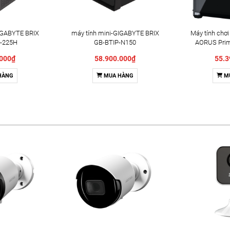
IGABYTE BRIX
máy tính mini-GIGABYTE BRIX
Máy tính ch
-225H
GB-BTIP-N150
AORUS Prim
.000₫
58.900.000₫
55.3
HÀNG
MUA HÀNG
M