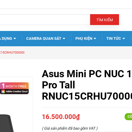
TÌM KIẾM
A DỤNG
CAMERA QUAN SÁT
PHỤ KIỆN
TIN TỨC
UC15CRHU700000I
Asus Mini PC NUC 
Pro Tall
RNUC15CRHU7000
16.500.000₫
CÒ
( Giá sản phẩm đã bao gồm VAT )