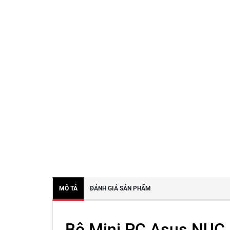
MÔ TẢ
ĐÁNH GIÁ SẢN PHẨM
Bộ Mini PC Asus NUC