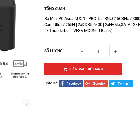
TỔNG QUAN
Bộ Mini PC Asus NUC 15 PRO Tall RNUC15CRHU700000I
Core Ultra 7 255H | 2xDDR5-6400 | 2xNVMe,SATA | 2x H
2x Thunderbolt | VESA MOUNT | Black)
SỐ LƯỢNG
THÊM VÀO GIỎ HÀNG
Chia sẻ: