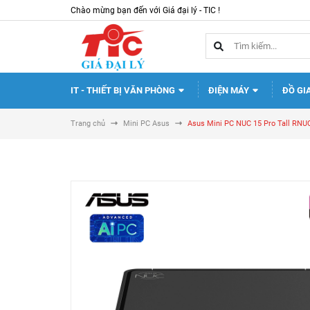
Chào mừng bạn đến với Giá đại lý - TIC !
IT - THIẾT BỊ VĂN PHÒNG
ĐIỆN MÁY
ĐỒ GI
Trang chủ
Mini PC Asus
Asus Mini PC NUC 15 Pro Tall RN