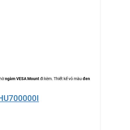
nhờ
ngàm VESA Mount
đi kèm. Thiết kế vỏ màu
đen
RHU700000I