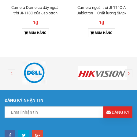
Camera Dome có dây ngoài
Camera ngoài trời JI-114C-A
trời JI-113C của Jablotron
Jablotron – Chất lượng 5Mpx
& Đàm thoại 2 chiều
1₫
1₫
MUA HÀNG
MUA HÀNG
ĐĂNG KÝ NHẬN TIN
ĐĂNG KÝ