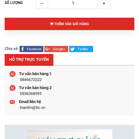
SỐ LƯỢNG
THÊM VÀO GIỎ HÀNG
Chia sẻ:
HỖ TRỢ TRỰC TUYẾN
Tư vấn bán hàng 1
0846672222
Tư vấn bán hàng 2
0936368995
Email liên hệ
toantm@tic.vn