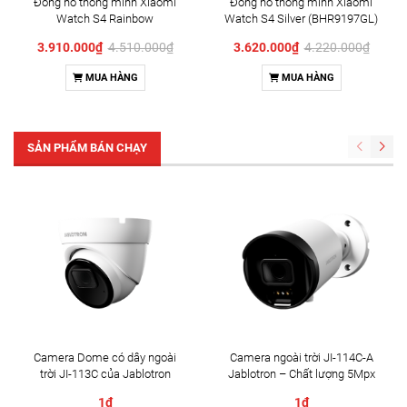
Đồng hồ thông minh Xiaomi
Đồng hồ thông minh Xiaomi
Watch S4 Rainbow
Watch S4 Silver (BHR9197GL)
(BHR9199GL)
3.910.000₫
4.510.000₫
3.620.000₫
4.220.000₫
MUA HÀNG
MUA HÀNG
SẢN PHẨM BÁN CHẠY
Camera Dome có dây ngoài
Camera ngoài trời JI-114C-A
trời JI-113C của Jablotron
Jablotron – Chất lượng 5Mpx
& Đàm thoại 2 chiều
1₫
1₫