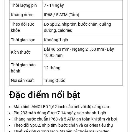
Thời lượng pin
7 - 14 ngày
Kháng nước
IP68 / 5 ATM (Tắm)
Theo dõi sức
Đo SpO2, nhịp tim, bước chân, quãng
khỏe
đường, calories
Thời gian sạc
Khoảng 1 giờ
Dài 46.53 mm - Ngang 21.63 mm - Dày
Kích thước
10.95 mm
Thời gian bảo
12 tháng
hành
Nơi sản xuất
Trung Quốc
Đặc điểm nổi bật
Màn hình AMOLED 1,62 inch sắc nét với độ sáng cao
Pin 233mAh dùng được 7-14 ngày, sạc nhanh 1 giờ
Kháng nước chuẩn IP68 và 5 ATM an toàn khi tắm và bơi
Theo dõi SpO2, nhịp tim, bước chân và calories tiêu thụ
Thiết kế kính cường lực 2.5D bền bỉ, thoải mái khi đeo