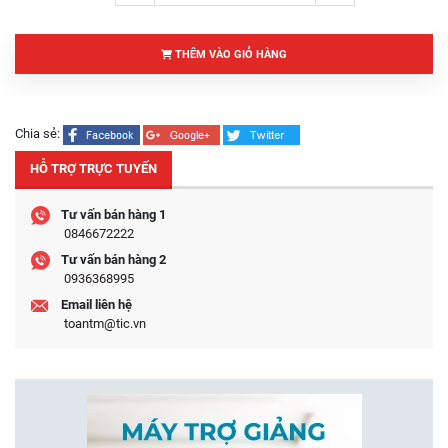
THÊM VÀO GIỎ HÀNG
Chia sẻ:
HỖ TRỢ TRỰC TUYẾN
Tư vấn bán hàng 1
0846672222
Tư vấn bán hàng 2
0936368995
Email liên hệ
toantm@tic.vn