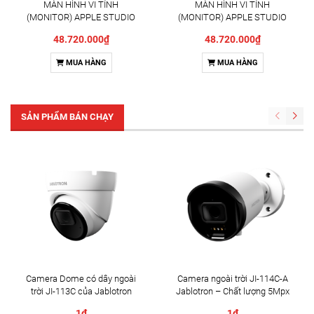
MÀN HÌNH VI TÍNH
MÀN HÌNH VI TÍNH
(MONITOR) APPLE STUDIO
(MONITOR) APPLE STUDIO
DISPLAY/NANO-
DISPLAY/NANO-
48.720.000₫
48.720.000₫
TEXTURED/VESA MOUNT
TEXTURED/TILT
ADAPTER/27INCH/A3350(MF
ADJUSTABLE
MUA HÀNG
MUA HÀNG
F24SA/A)
STAND/27INCH/A3350(MFF1
4SA/A)
SẢN PHẨM BÁN CHẠY
Camera Dome có dây ngoài
Camera ngoài trời JI-114C-A
trời JI-113C của Jablotron
Jablotron – Chất lượng 5Mpx
& Đàm thoại 2 chiều
1₫
1₫