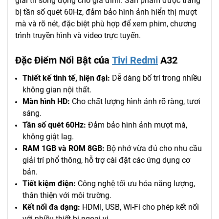
giải trí sống động cho gia đình. Sản phẩm được trang
bị tần số quét 60Hz, đảm bảo hình ảnh hiển thị mượt
mà và rõ nét, đặc biệt phù hợp để xem phim, chương
trình truyền hình và video trực tuyến.
Đặc Điểm Nổi Bật của
Tivi Redmi
A32
Thiết kế tinh tế, hiện đại:
Dễ dàng bố trí trong nhiều
không gian nội thất.
Màn hình HD:
Cho chất lượng hình ảnh rõ ràng, tươi
sáng.
Tần số quét 60Hz:
Đảm bảo hình ảnh mượt mà,
không giật lag.
RAM 1GB và ROM 8GB:
Bộ nhớ vừa đủ cho nhu cầu
giải trí phổ thông, hỗ trợ cài đặt các ứng dụng cơ
bản.
Tiết kiệm điện:
Công nghệ tối ưu hóa năng lượng,
thân thiện với môi trường.
Kết nối đa dạng:
HDMI, USB, Wi-Fi cho phép kết nối
với nhiều thiết bị ngoại vi.