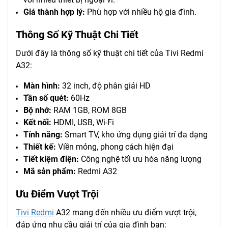
Giá thành hợp lý:
Phù hợp với nhiều hộ gia đình.
Thông Số Kỹ Thuật Chi Tiết
Dưới đây là thông số kỹ thuật chi tiết của Tivi Redmi
A32:
Màn hình:
32 inch, độ phân giải HD
Tần số quét:
60Hz
Bộ nhớ:
RAM 1GB, ROM 8GB
Kết nối:
HDMI, USB, Wi-Fi
Tính năng:
Smart TV, kho ứng dụng giải trí đa dạng
Thiết kế:
Viền mỏng, phong cách hiện đại
Tiết kiệm điện:
Công nghệ tối ưu hóa năng lượng
Mã sản phẩm:
Redmi A32
Ưu Điểm Vượt Trội
Tivi Redmi
A32 mang đến nhiều ưu điểm vượt trội,
đáp ứng nhu cầu giải trí của gia đình bạn: