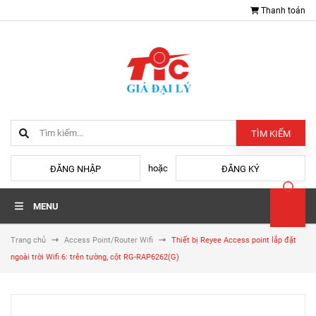
Thanh toán
TÌM KIẾM
hoặc
ĐĂNG NHẬP
ĐĂNG KÝ
MENU
Trang chủ
Access Point/Router Wifi
Thiết bị Reyee Access point lắp đặt
ngoài trời Wifi 6: trên tường, cột RG-RAP6262(G)