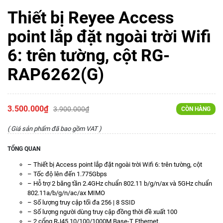
Thiết bị Reyee Access
point lắp đặt ngoài trời Wifi
6: trên tường, cột RG-
RAP6262(G)
3.500.000₫
3.900.000₫
CÒN HÀNG
( Giá sản phẩm đã bao gồm VAT )
TỔNG QUAN
– Thiết bị Access point lắp đặt ngoài trời Wifi 6: trên tường, cột
– Tốc độ lên đến 1.775Gbps
– Hỗ trợ 2 băng tần 2.4GHz chuẩn 802.11 b/g/n/ax và 5GHz chuẩn
802.11a/b/g/n/ac/ax MIMO
– Số lượng truy cập tối đa 256 | 8 SSID
– Số lượng người dùng truy cập đồng thời đề xuất 100
– 2 cổng RJ45 10/100/1000M Base-T Ethernet.