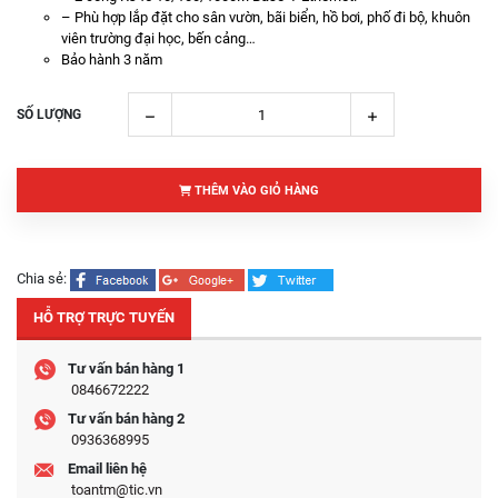
– Phù hợp lắp đặt cho sân vườn, bãi biển, hồ bơi, phố đi bộ, khuôn
viên trường đại học, bến cảng…
Bảo hành 3 năm
SỐ LƯỢNG
THÊM VÀO GIỎ HÀNG
Chia sẻ:
HỖ TRỢ TRỰC TUYẾN
Tư vấn bán hàng 1
0846672222
Tư vấn bán hàng 2
0936368995
Email liên hệ
toantm@tic.vn