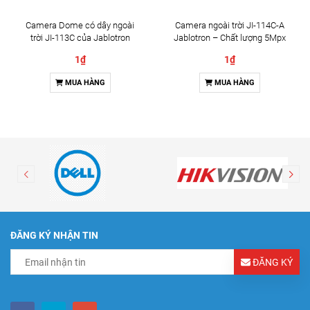
Camera Dome có dây ngoài
Camera ngoài trời JI-114C-A
trời JI-113C của Jablotron
Jablotron – Chất lượng 5Mpx
& Đàm thoại 2 chiều
1₫
1₫
MUA HÀNG
MUA HÀNG
ĐĂNG KÝ NHẬN TIN
ĐĂNG KÝ