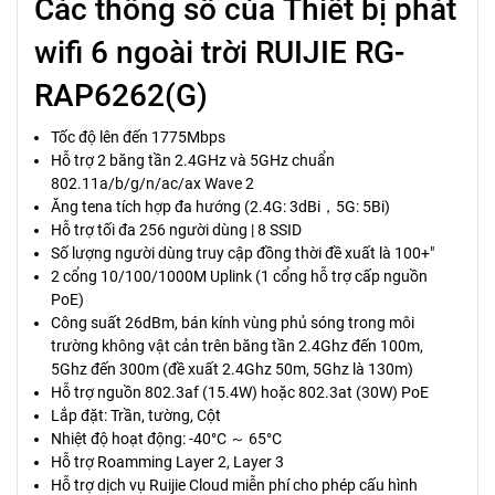
Các thông số của Thiết bị phát
wifi 6 ngoài trời RUIJIE RG-
RAP6262(G)
Tốc độ lên đến 1775Mbps
Hỗ trợ 2 băng tần 2.4GHz và 5GHz chuẩn
802.11a/b/g/n/ac/ax Wave 2
Ăng tena tích hợp đa hướng (2.4G: 3dBi，5G: 5Bi)
Hỗ trợ tối đa 256 người dùng | 8 SSID
Số lượng người dùng truy cập đồng thời đề xuất là 100+"
2 cổng 10/100/1000M Uplink (1 cổng hỗ trợ cấp nguồn
PoE)
Công suất 26dBm, bán kính vùng phủ sóng trong môi
trường không vật cản trên băng tần 2.4Ghz đến 100m,
5Ghz đến 300m (đề xuất 2.4Ghz 50m, 5Ghz là 130m)
Hỗ trợ nguồn 802.3af (15.4W) hoặc 802.3at (30W) PoE
Lắp đặt: Trần, tường, Cột
Nhiệt độ hoạt động: -40°C ～ 65°C
Hỗ trợ Roamming Layer 2, Layer 3
Hỗ trợ dịch vụ Ruijie Cloud miễn phí cho phép cấu hình