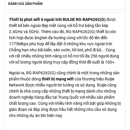
ĐÁNH GIÁ SẢN PHẨM
Thiết bị phát wifi 6 ngoài trời RUIJIE RG-RAP6262(G)
được
thiết kế bên ngoài đẹp mắt cùng với hỗ trợ băng tần kép
2.4GHz và 5GHz. Thêm vào đó, RG-RAP6262(G) thiết bị còn
tích hợp được ăngten đa hướng cùng với tốc độ lên đến
1775Mbps phù hợp để lắp đặt ở những khu vực ngoài trời.
Chẳng hạn như bãi biển, sân vườn, hồ bơi, phố đi bộ... Cùng
với rất nhiều những tính năng có hỗ trợ tối đa 256 người dùng
với số lượng người dùng truy cập đồng thời đề xuất là 100+.
Ngoài ra, RG-RAP6262(G) cũng chính là một trong những sản
phẩm thuộc dòng
thiết bị mạng wifi
của thương hiệu Ruijie
Network được nhiều người tin tưởng và sử dụng. Ruijie cũng
chính là nhà cung cấp những thiết bị mạng dành cho những
doanh nghiệp hàng đầu tại Trung Quốc với nhiều sản phẩm
chất lượng cao. Cùng với nhiều tính năng nổi bật giúp không bị
gián đoạn và đáp ứng được hầu hết những nhu cầu sử dụng
cho những dự án lớn hiện nay.