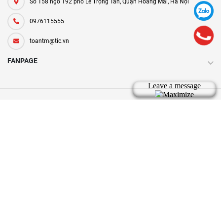
Số 158 ngõ 192 phố Lê Trọng Tấn, Quận Hoàng Mai, Hà Nội
0976115555
toantm@tic.vn
FANPAGE
Bản quyền thuộc về tic.vn