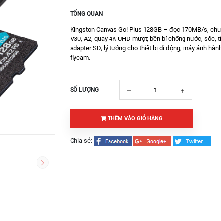
TỔNG QUAN
Kingston Canvas Go! Plus 128GB – đọc 170MB/s, chu
V30, A2, quay 4K UHD mượt; bền bỉ chống nước, sốc, t
adapter SD, lý tưởng cho thiết bị di động, máy ảnh hành
flycam.
SỐ LƯỢNG
THÊM VÀO GIỎ HÀNG
Chia sẻ: