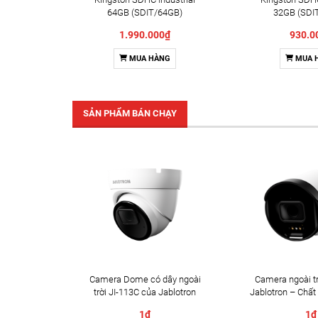
64GB (SDIT/64GB)
32GB (SDI
1.990.000₫
930.0
MUA HÀNG
MUA 
SẢN PHẨM BÁN CHẠY
Camera Dome có dây ngoài
Camera ngoài tr
trời JI-113C của Jablotron
Jablotron – Chất
Đàm thoại 
1₫
1₫