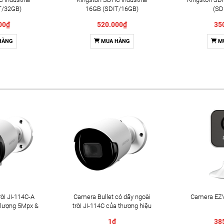
T/32GB)
16GB (SDIT/16GB)
(SD
00₫
520.000₫
35
HÀNG
MUA HÀNG
M
ời JI-114C-A
Camera Bullet có dây ngoài
Camera EZV
 lượng 5Mpx &
trời JI-114C của thương hiệu
2 chiều
Jablotron
1₫
38