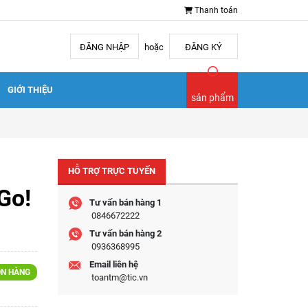
Thanh toán
ĐĂNG NHẬP
hoặc
ĐĂNG KÝ
GIỚI THIỆU
sản phẩm
HỖ TRỢ TRỰC TUYẾN
Go!
Tư vấn bán hàng 1
0846672222
Tư vấn bán hàng 2
0936368995
Email liên hệ
N HÀNG
toantm@tic.vn