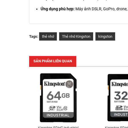
Ứng dụng phù hợp:
Máy ảnh DSLR, GoPro, drone, 
Tags:
thẻ nhớ
Thẻ nhớ Kingston
kingston
SẢN PHẨM LIÊN QUAN
Kingston SDHC Industrial
Kingston SDHC