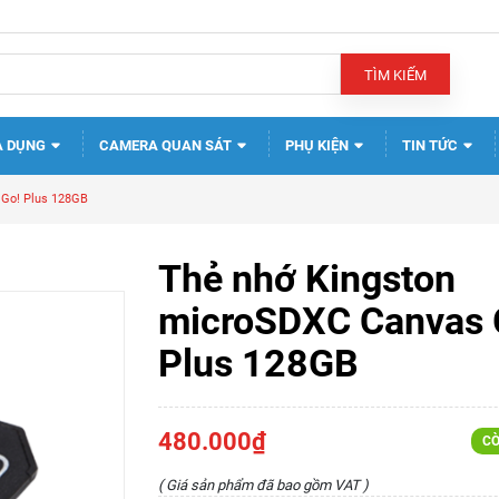
TÌM KIẾM
A DỤNG
CAMERA QUAN SÁT
PHỤ KIỆN
TIN TỨC
 Go! Plus 128GB
Thẻ nhớ Kingston
microSDXC Canvas 
Plus 128GB
480.000₫
CÒ
( Giá sản phẩm đã bao gồm VAT )