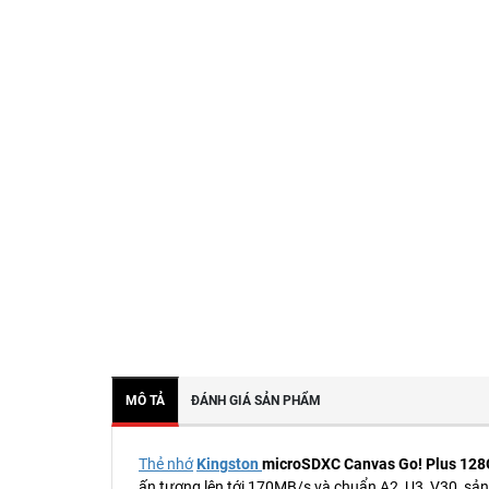
MÔ TẢ
ĐÁNH GIÁ SẢN PHẨM
Thẻ nhớ
Kingston
microSDXC Canvas Go! Plus 12
ấn tượng lên tới 170MB/s và chuẩn A2, U3, V30, sả