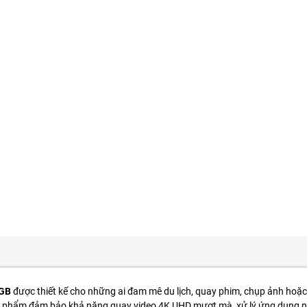
8GB
được thiết kế cho những ai đam mê du lịch, quay phim, chụp ảnh hoặc 
n phẩm đảm bảo khả năng quay video 4K UHD mượt mà, xử lý ứng dụng nha