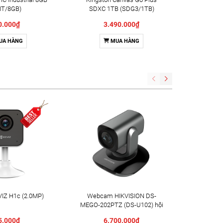
IT/8GB)
SDXC 1TB (SDG3/1TB)
SDXC 51
0.000₫
3.490.000₫
UA HÀNG
MUA HÀNG
IZ H1c (2.0MP)
Webcam HIKVISION DS-
Camera X
MEGO-202PTZ (DS-U102) hội
Indoor 
nghị truyền hình
5.000₫
6.700.000₫