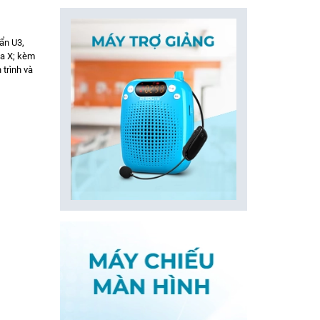
ẩn U3,
ia X; kèm
 trình và