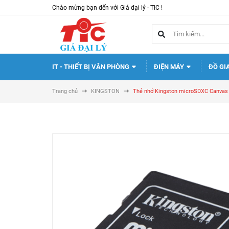
Chào mừng bạn đến với Giá đại lý - TIC !
IT - THIẾT BỊ VĂN PHÒNG
ĐIỆN MÁY
ĐỒ GI
Trang chủ
KINGSTON
Thẻ nhớ Kingston microSDXC Canvas