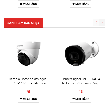
MUA HÀNG
MUA HÀNG
SẢN PHẨM BÁN CHẠY
Camera Dome có dây ngoài
Camera ngoài trời JI-114C-A
trời JI-113C của Jablotron
Jablotron – Chất lượng 5Mpx
& Đàm thoại 2 chiều
1₫
1₫
MUA HÀNG
MUA HÀNG