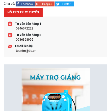
Chia sẻ:
HỖ TRỢ TRỰC TUYẾN
Tư vấn bán hàng 1
0846672222
Tư vấn bán hàng 2
0936368995
Email liên hệ
toantm@tic.vn