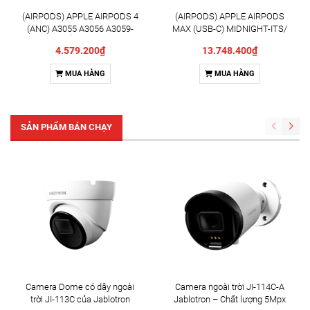
(AIRPODS) APPLE AIRPODS 4
(AIRPODS) APPLE AIRPODS
(ANC) A3055 A3056 A3059-
MAX (USB-C) MIDNIGHT-ITS/
ITP/TRẮNG (WHITE)
ĐEN (MIDNIGHT)
4.579.200₫
13.748.400₫
MUA HÀNG
MUA HÀNG
SẢN PHẨM BÁN CHẠY
Camera Dome có dây ngoài
Camera ngoài trời JI-114C-A
trời JI-113C của Jablotron
Jablotron – Chất lượng 5Mpx