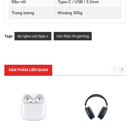
Đầu nối
Type-C / USB / 3.5mm
Trọng lượng
Khoảng 305g
Tags:
tai nghe usb type-c
mic tháo rời gaming
SẢN PHẨM LIÊN QUAN