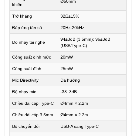
Ø50mm
khiển
Trở kháng
32Ω±15%
Đáp ứng tần số
20Hz-20kHz
94±3dB (3.5mm); 96±3dB
Độ nhạy tai nghe
(USB/Type-C)
Công suất định mức
20mW
Công suất đỉnh
25mW
Mic Directivity
Đa hướng
Độ nhạy mic
-38±3dB
Chiều dài cáp Type-C
Ø4mm × 2.2m
Chiều dài cáp 3.5mm
Ø4mm × 2.2m
Bộ chuyển đổi
USB-A sang Type-C