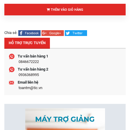
THÊM VÀO GIỎ HÀNG
Chia sẻ:
HỖ TRỢ TRỰC TUYẾN
Tư vấn bán hàng 1
0846672222
Tư vấn bán hàng 2
0936368995
Email liên hệ
toantm@tic.vn