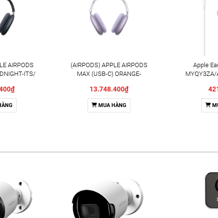
PLE AIRPODS
(AIRPODS) APPLE AIRPODS
Apple E
DNIGHT-ITS/
MAX (USB-C) ORANGE-
MYQY3ZA/A 
NIGHT)
ITS/CAM (ORANGE)
Dây Chín
.400₫
13.748.400₫
42
HÀNG
MUA HÀNG
M