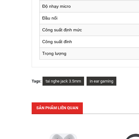
Độ nhạy micro
Đầu nối
Công suất định mức
Công suất đỉnh
Trọng lượng
Tags:
tai nghe jack 3.5mm
in ear gaming
SẢN PHẨM LIÊN QUAN