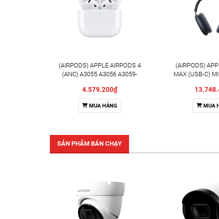
(AIRPODS) APPLE AIRPODS 4
(AIRPODS) AP
(ANC) A3055 A3056 A3059-
MAX (USB-C) MI
ITP/TRẮNG (WHITE)
ĐEN (MID
4.579.200₫
13.748
MUA HÀNG
MUA 
SẢN PHẨM BÁN CHẠY