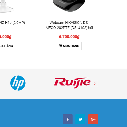
IZ H1c (2.0MP)
Webcam HIKVISION DS-
Camera X
MEGO-202PTZ (DS-U102) hội
Indoor 
nghị truyền hình
5.000₫
6.700.000₫
UA HÀNG
MUA HÀNG