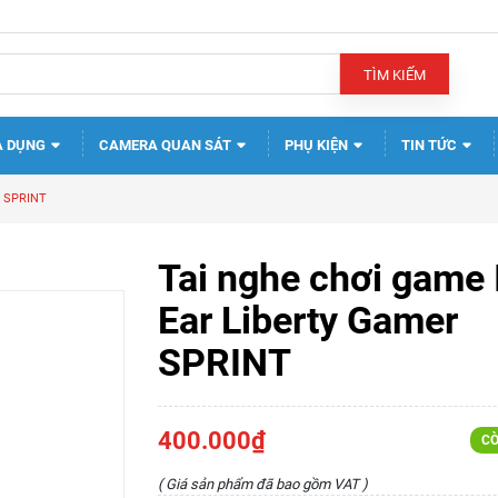
TÌM KIẾM
A DỤNG
CAMERA QUAN SÁT
PHỤ KIỆN
TIN TỨC
r SPRINT
Tai nghe chơi game 
Ear Liberty Gamer
SPRINT
400.000₫
CÒ
( Giá sản phẩm đã bao gồm VAT )