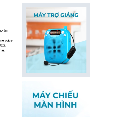
cho âm
me voice.
32Ω.
mái.