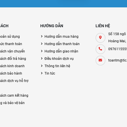
SÁCH
HƯỚNG DẪN
LIÊN HỆ
Số 158 ngõ 
hoản sử dụng
Hướng dẫn mua hàng
Hoàng Mai,
hức thanh toán
Hướng dẫn thanh toán
097611555
sách vận chuyển
Hướng dẫn giao nhận
sách đổi trả hàng
Điều khoản dịch vụ
toantm@tic
sách kinh doanh
Thông tin liên hệ
sách bảo hành
Tin tức
sách dịch vụ hỗ trợ
sách cam kết hàng
g và bảo vệ bản