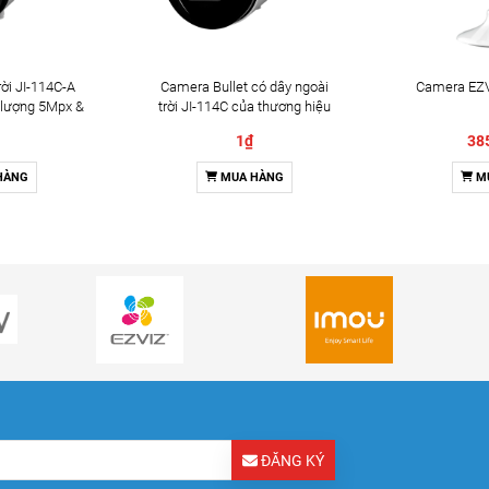
ời JI-114C-A
Camera Bullet có dây ngoài
Camera EZV
 lượng 5Mpx &
trời JI-114C của thương hiệu
2 chiều
Jablotron
1₫
38
HÀNG
MUA HÀNG
M
ĐĂNG KÝ