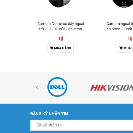
Camera Dome có dây ngoài
Camera ngoài tr
trời JI-113C của Jablotron
Jablotron – Chất
Đàm thoại 
1₫
1₫
MUA HÀNG
MUA 
ĐĂNG KÝ NHẬN TIN