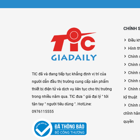
CHÍNH 
Điều k
Hình t
Chính 
Chính 
Chính 
TIC đã và đang tiếp tục khẳng định vị trí của
Chính 
người dẫn đầu thị trường cung cấp sản phẩm
Chính 
thiết bị điện tử và dịch vụ liên tục cho thị trường
trong nhiều năm qua. TIC đưa " giá đại lý " tới
kỹ thuật
tận tay " người tiêu dùng ". HotLine:
Chính 
0976115555
chĩnh hãn
quyền