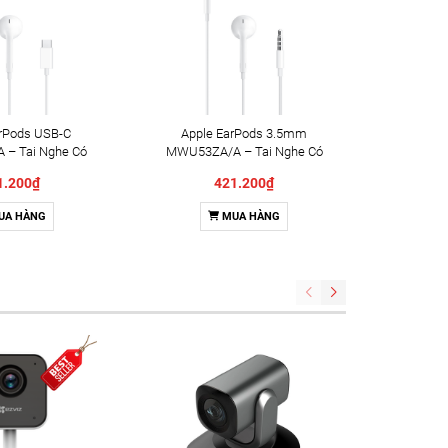
arPods USB-C
Apple EarPods 3.5mm
Appl
– Tai Nghe Có
MWU53ZA/A – Tai Nghe Có
MWTY3ZA
h Hãng Apple
Dây Chính Hãng Apple
Dây C
1.200₫
421.200₫
UA HÀNG
MUA HÀNG