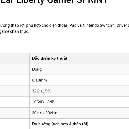
 hướng tháo rời, phù hợp cho điện thoại, iPad và Nintendo Switch™. Driv
 game chân thực.
Đặc điểm kỹ thuật
Động
∅10mm
32Ω ±15%
105dB ±3dB
20Hz - 20kHz
Đa hướng (tích hợp & tháo rời)