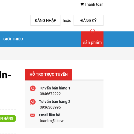
Thanh toán
ĐĂNG NHẬP
hoặc
ĐĂNG KÝ
GIỚI THIỆU
sản phẩm
In-
HỖ TRỢ TRỰC TUYẾN
Tư vấn bán hàng 1
0846672222
Tư vấn bán hàng 2
0936368995
Email liên hệ
N HÀNG
toantm@tic.vn