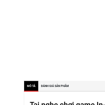
MÔ TẢ
ĐÁNH GIÁ SẢN PHẨM
Tai nghe chơi game In