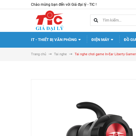
Chào mừng bạn đến với Giá đại lý - TIC !
IT - THIẾT BỊ VĂN PHÒNG
ĐIỆN MÁY
ĐỒ GI
Trang chủ
Tai nghe
Tai nghe chơi game In-Ear Liberty Game