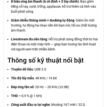
8 hiệu ứng âm thanh (6 cố định + 2 tùy chỉnh)
: Bao gồm
tiếng vỗ tay, cười, trống, applause, hỗ trợ thêm cá tính vào
buổi phát sóng.
Giảm nhiễu thông minh + ducking tự động
: Giảm ồn môi
trường, tự động hạ nhạc nền khi bạn nói, tối ưu chất lượng
âm thanh.
Livestream đa nền tảng
: Hỗ trợ phát sóng đồng thời từ hai
điện thoại và một máy tính — giúp bạn tương tác linh hoạt
với người xem trên nhiều kênh.
Thông số kỹ thuật nổi bật
Truyền dữ liệu
: USB 2.0
Tốc độ lấy mẫu
: 48 kHz / 16 bit
Đáp ứng tần số
: 20 Hz – 20 kHz (±3 dB)
THD
: < 0,5 % @ 1 kHz
Công suất đầu ra tai nghe
: khoảng 167 mW / 32 Ω