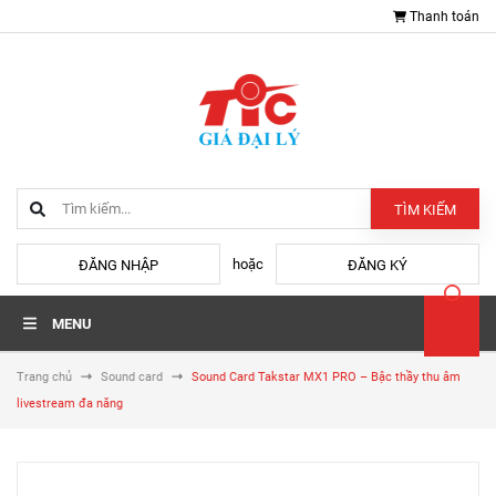
Thanh toán
TÌM KIẾM
hoặc
ĐĂNG NHẬP
ĐĂNG KÝ
MENU
Trang chủ
Sound card
Sound Card Takstar MX1 PRO – Bậc thầy thu âm
livestream đa năng