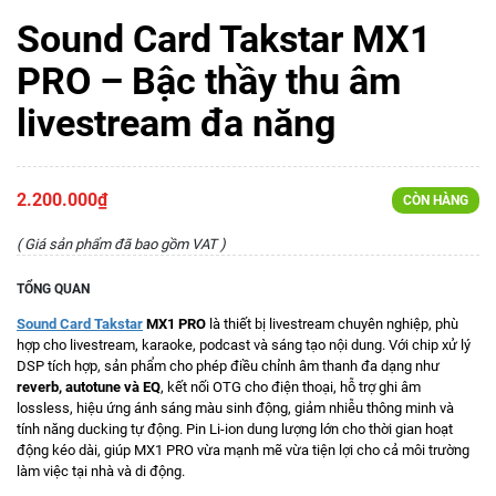
Sound Card Takstar MX1
PRO – Bậc thầy thu âm
livestream đa năng
2.200.000₫
CÒN HÀNG
( Giá sản phẩm đã bao gồm VAT )
TỔNG QUAN
Sound Card Takstar
MX1 PRO
là thiết bị livestream chuyên nghiệp, phù
hợp cho livestream, karaoke, podcast và sáng tạo nội dung. Với chip xử lý
DSP tích hợp, sản phẩm cho phép điều chỉnh âm thanh đa dạng như
reverb, autotune và EQ
, kết nối OTG cho điện thoại, hỗ trợ ghi âm
lossless, hiệu ứng ánh sáng màu sinh động, giảm nhiễu thông minh và
tính năng ducking tự động. Pin Li-ion dung lượng lớn cho thời gian hoạt
động kéo dài, giúp MX1 PRO vừa mạnh mẽ vừa tiện lợi cho cả môi trường
làm việc tại nhà và di động.