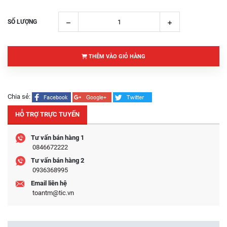
SỐ LƯỢNG
THÊM VÀO GIỎ HÀNG
Chia sẻ:
HỖ TRỢ TRỰC TUYẾN
Tư vấn bán hàng 1
0846672222
Tư vấn bán hàng 2
0936368995
Email liên hệ
toantm@tic.vn