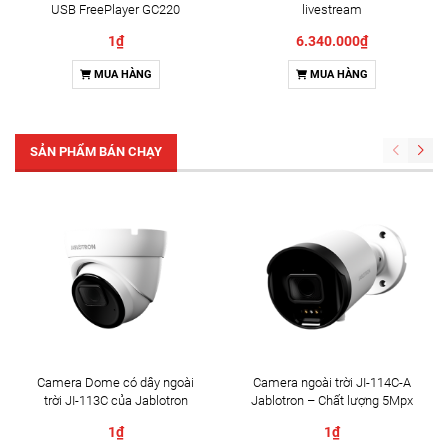
USB FreePlayer GC220
livestream
1₫
6.340.000₫
MUA HÀNG
MUA HÀNG
SẢN PHẨM BÁN CHẠY
Camera Dome có dây ngoài
Camera ngoài trời JI-114C-A
trời JI-113C của Jablotron
Jablotron – Chất lượng 5Mpx
& Đàm thoại 2 chiều
1₫
1₫