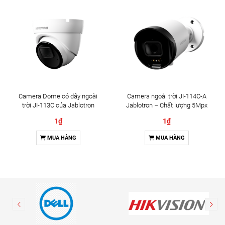
Camera Dome có dây ngoài
Camera ngoài trời JI-114C-A
trời JI-113C của Jablotron
Jablotron – Chất lượng 5Mpx
& Đàm thoại 2 chiều
1₫
1₫
MUA HÀNG
MUA HÀNG