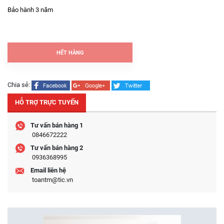
Bảo hành 3 năm
HẾT HÀNG
Chia sẻ:
HỖ TRỢ TRỰC TUYẾN
Tư vấn bán hàng 1
0846672222
Tư vấn bán hàng 2
0936368995
Email liên hệ
toantm@tic.vn