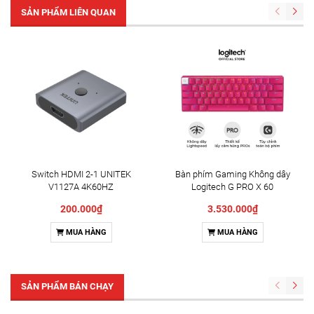
SẢN PHẨM LIÊN QUAN
Switch HDMI 2-1 UNITEK
Bàn phím Gaming Không dây
V1127A 4K60HZ
Logitech G PRO X 60
LIGHTSPEED 60% RGB
200.000₫
3.530.000₫
Switch GX Tactile (Hồng)
(920-011954)
MUA HÀNG
MUA HÀNG
SẢN PHẨM BÁN CHẠY