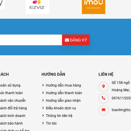
ĐĂNG KÝ
SÁCH
HƯỚNG DẪN
LIÊN HỆ
Số 158 ngõ 
hoản sử dụng
Hướng dẫn mua hàng
Hoàng Mai,
hức thanh toán
Hướng dẫn thanh toán
097611555
sách vận chuyển
Hướng dẫn giao nhận
sách đổi trả hàng
Điều khoản dịch vụ
toantm@tic
sách kinh doanh
Thông tin liên hệ
sách bảo hành
Tin tức
sách dịch vụ hỗ trợ