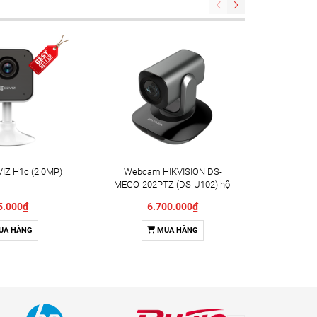
IZ H1c (2.0MP)
Webcam HIKVISION DS-
Camera X
MEGO-202PTZ (DS-U102) hội
Indoor 
nghị truyền hình
5.000₫
6.700.000₫
UA HÀNG
MUA HÀNG