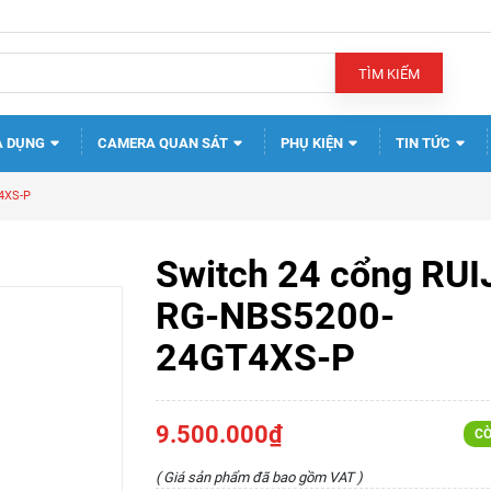
TÌM KIẾM
A DỤNG
CAMERA QUAN SÁT
PHỤ KIỆN
TIN TỨC
4XS-P
Switch 24 cổng RUI
RG-NBS5200-
24GT4XS-P
9.500.000₫
CÒ
( Giá sản phẩm đã bao gồm VAT )