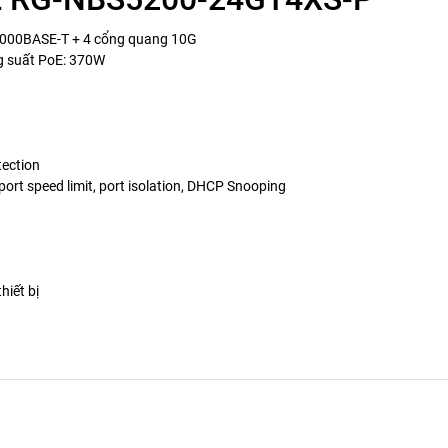
1000BASE-T + 4 cổng quang 10G
g suất PoE: 370W
tection
ort speed limit, port isolation, DHCP Snooping
hiết bị