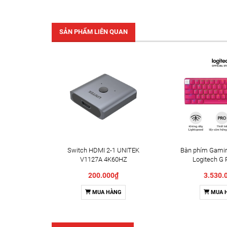
SẢN PHẨM LIÊN QUAN
Switch HDMI 2-1 UNITEK
Bàn phím Gamin
V1127A 4K60HZ
Logitech G 
LIGHTSPEED 60
200.000₫
3.530.
GX Tactile (H
01195
MUA HÀNG
MUA 