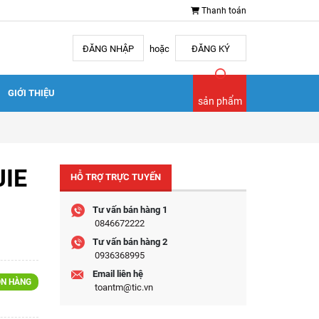
Thanh toán
ĐĂNG NHẬP
hoặc
ĐĂNG KÝ
GIỚI THIỆU
sản phẩm
JIE
HỖ TRỢ TRỰC TUYẾN
Tư vấn bán hàng 1
0846672222
Tư vấn bán hàng 2
0936368995
Email liên hệ
N HÀNG
toantm@tic.vn