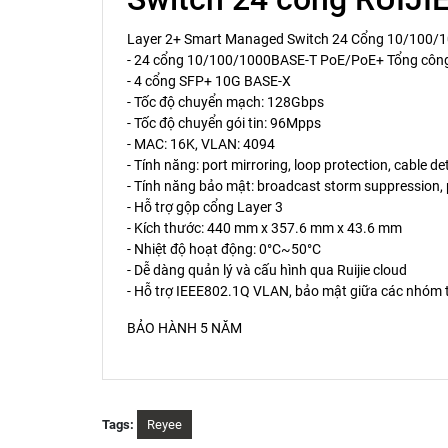
Layer 2+ Smart Managed Switch 24 Cổng 10/100/
- 24 cổng 10/100/1000BASE-T PoE/PoE+ Tổng côn
- 4 cổng SFP+ 10G BASE-X
- Tốc độ chuyển mạch: 128Gbps
- Tốc độ chuyển gói tin: 96Mpps
- MAC: 16K, VLAN: 4094
- Tính năng: port mirroring, loop protection, cable de
- Tính năng bảo mật: broadcast storm suppression, p
- Hỗ trợ gộp cổng Layer 3
- Kích thước: 440 mm x 357.6 mm x 43.6 mm
- Nhiệt độ hoạt động: 0°C~50°C
- Dễ dàng quản lý và cấu hình qua Ruijie cloud
- Hỗ trợ IEEE802.1Q VLAN, bảo mật giữa các nhóm t
BẢO HÀNH 5 NĂM
Tags:
Reyee