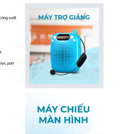
công suất
e
on, port