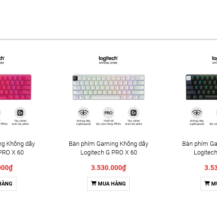
g Không dây
Bàn phím Gaming Không dây
Bàn phím G
PRO X 60
Logitech G PRO X 60
Logitec
% RGB Switch
LIGHTSPEED 60% RGB Switch
LIGHTSPEED 
000₫
3.530.000₫
3.5
ồng) (920-
GX Tactile (Trắng) (920-
GX Tactile (
4)
011935)
HÀNG
MUA HÀNG
M