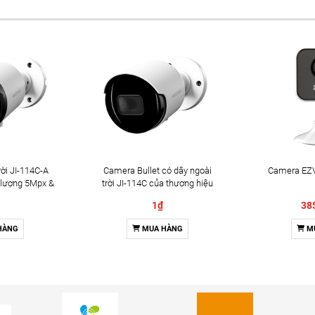
ời JI-114C-A
Camera Bullet có dây ngoài
Camera EZV
 lượng 5Mpx &
trời JI-114C của thương hiệu
2 chiều
Jablotron
1₫
38
HÀNG
MUA HÀNG
M