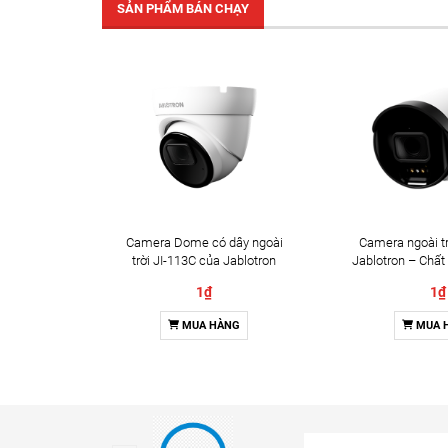
SẢN PHẨM BÁN CHẠY
Camera Dome có dây ngoài
Camera ngoài tr
trời JI-113C của Jablotron
Jablotron – Chất
Đàm thoại 
1₫
1₫
MUA HÀNG
MUA 