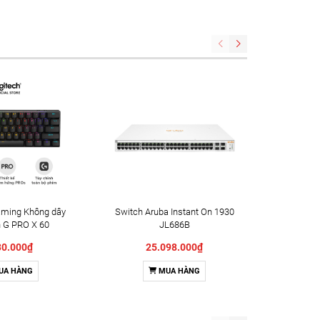
aming Không dây
Switch Aruba Instant On 1930
Switch A
h G PRO X 60
JL686B
48G 4S
60% RGB Switch
30.000₫
25.098.000₫
1
Đen) (920-011916)
UA HÀNG
MUA HÀNG