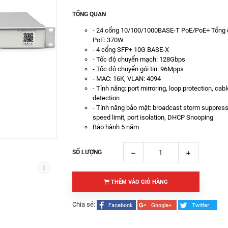
TỔNG QUAN
- 24 cổng 10/100/1000BASE-T PoE/PoE+ Tổng 
PoE: 370W
- 4 cổng SFP+ 10G BASE-X
- Tốc độ chuyển mạch: 128Gbps
- Tốc độ chuyển gói tin: 96Mpps
- MAC: 16K, VLAN: 4094
- Tính năng: port mirroring, loop protection, cabl
detection
- Tính năng bảo mật: broadcast storm suppressi
speed limit, port isolation, DHCP Snooping
Bảo hành 5 năm
SỐ LƯỢNG
THÊM VÀO GIỎ HÀNG
Chia sẻ: