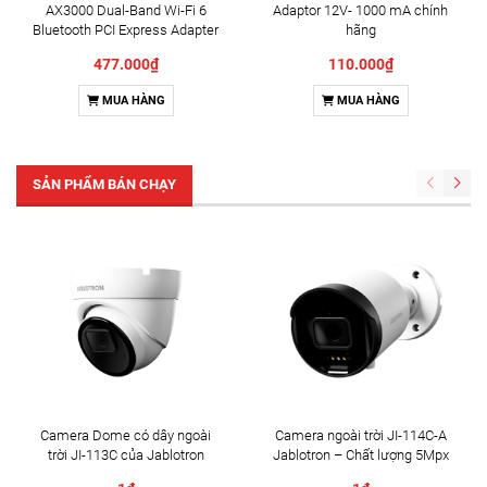
AX3000 Dual-Band Wi-Fi 6
Adaptor 12V- 1000 mA chính
Bluetooth PCI Express Adapter
hãng
MA80XE
477.000₫
110.000₫
MUA HÀNG
MUA HÀNG
SẢN PHẨM BÁN CHẠY
Camera Dome có dây ngoài
Camera ngoài trời JI-114C-A
trời JI-113C của Jablotron
Jablotron – Chất lượng 5Mpx
& Đàm thoại 2 chiều