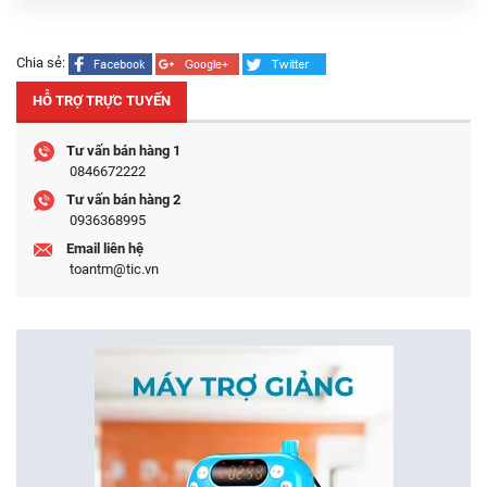
Chia sẻ:
HỖ TRỢ TRỰC TUYẾN
Tư vấn bán hàng 1
0846672222
Tư vấn bán hàng 2
0936368995
Email liên hệ
toantm@tic.vn