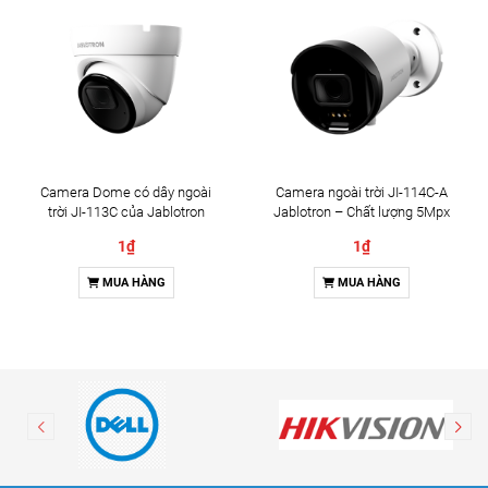
Camera Dome có dây ngoài
Camera ngoài trời JI-114C-A
trời JI-113C của Jablotron
Jablotron – Chất lượng 5Mpx
& Đàm thoại 2 chiều
1₫
1₫
MUA HÀNG
MUA HÀNG