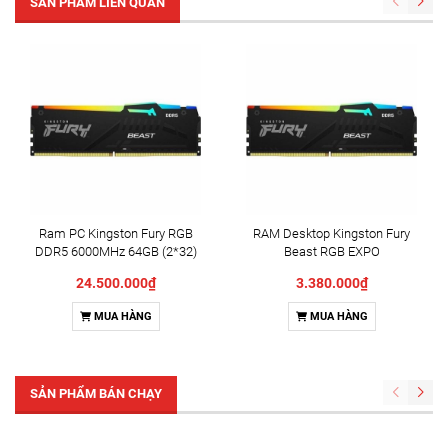
SẢN PHẨM LIÊN QUAN
Ram PC Kingston Fury RGB
RAM Desktop Kingston Fury
DDR5 6000MHz 64GB (2*32)
Beast RGB EXPO
KF560C36BBE2AK2-64
(KF560C36BBE2AK2-
24.500.000₫
3.380.000₫
32/KF560C36BBE2AK2-
32WP) 32GB (2x16GB) DDR5
MUA HÀNG
MUA HÀNG
6000MHz
SẢN PHẨM BÁN CHẠY