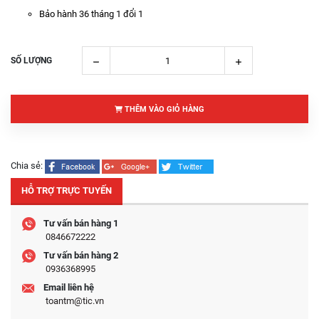
Bảo hành 36 tháng 1 đổi 1
SỐ LƯỢNG
THÊM VÀO GIỎ HÀNG
Chia sẻ:
HỖ TRỢ TRỰC TUYẾN
Tư vấn bán hàng 1
0846672222
Tư vấn bán hàng 2
0936368995
Email liên hệ
toantm@tic.vn