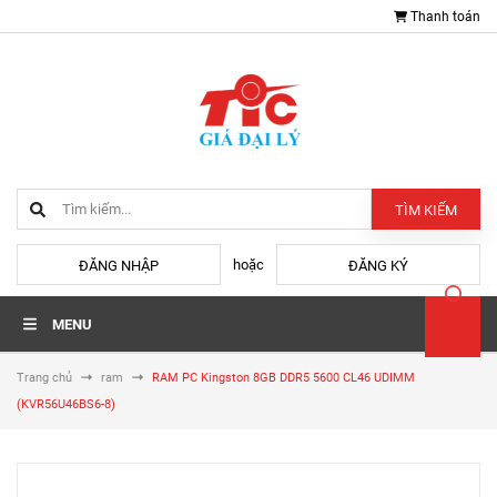
Thanh toán
TÌM KIẾM
hoặc
ĐĂNG NHẬP
ĐĂNG KÝ
MENU
Trang chủ
ram
RAM PC Kingston 8GB DDR5 5600 CL46 UDIMM
(KVR56U46BS6-8)