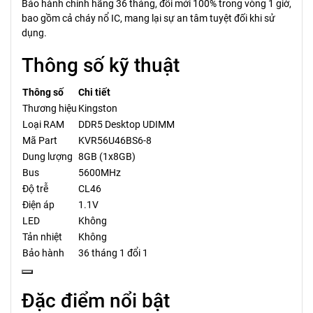
Bảo hành chính hãng 36 tháng, đổi mới 100% trong vòng 1 giờ,
bao gồm cả cháy nổ IC, mang lại sự an tâm tuyệt đối khi sử
dụng.
Thông số kỹ thuật
Thông số
Chi tiết
Thương hiệu
Kingston
Loại RAM
DDR5 Desktop UDIMM
Mã Part
KVR56U46BS6-8
Dung lượng
8GB (1x8GB)
Bus
5600MHz
Độ trễ
CL46
Điện áp
1.1V
LED
Không
Tản nhiệt
Không
Bảo hành
36 tháng 1 đổi 1
Đặc điểm nổi bật