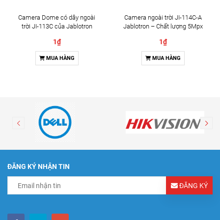
Camera Dome có dây ngoài
Camera ngoài trời JI-114C-A
trời JI-113C của Jablotron
Jablotron – Chất lượng 5Mpx
& Đàm thoại 2 chiều
1₫
1₫
MUA HÀNG
MUA HÀNG
ĐĂNG KÝ NHẬN TIN
ĐĂNG KÝ