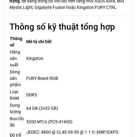
động
, dễ dàng đồng bộ với các nền tảng như ASUS Aura, MSI
Mystic Light, Gigabyte Fusion hoặc Kingston FURY CTRL
Thông số kỹ thuật tổng hợp
Thông
Mô tả chi tiết
số
Hãng
sản
Kingston
xuất
Dòng
sản
FURY Beast RGB
phẩm
Loại
DDR5
RAM
Dung
64 GB (2×32 GB)
lượng
Bus tốc
5200 MT/s (PC5-41600)
độ
JEDEC: 4800 @ CL40-39-39 @ 1.1 V; XMP/EXPO:
Độ trễ