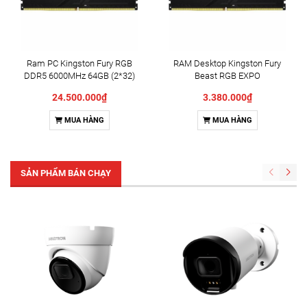
Ram PC Kingston Fury RGB
RAM Desktop Kingston Fury
DDR5 6000MHz 64GB (2*32)
Beast RGB EXPO
KF560C36BBE2AK2-64
(KF560C36BBE2AK2-
24.500.000₫
3.380.000₫
32/KF560C36BBE2AK2-
32WP) 32GB (2x16GB) DDR5
MUA HÀNG
MUA HÀNG
6000MHz
SẢN PHẨM BÁN CHẠY