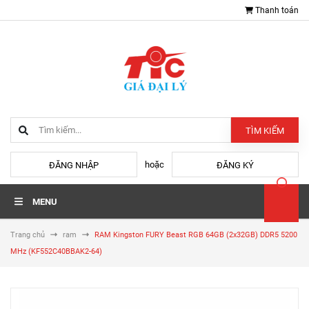
Thanh toán
TÌM KIẾM
hoặc
ĐĂNG NHẬP
ĐĂNG KÝ
MENU
Trang chủ
ram
RAM Kingston FURY Beast RGB 64GB (2x32GB) DDR5 5200
MHz (KF552C40BBAK2-64)