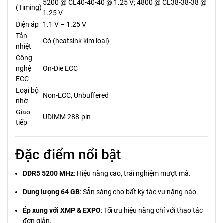
5200 @ CL40-40-40 @ 1.25 V; 4800 @ CL38-38-38 @
(Timing)
1.25 V
Điện áp
1.1 V – 1.25 V
Tản
Có (heatsink kim loại)
nhiệt
Công
nghệ
On-Die ECC
ECC
Loại bộ
Non-ECC, Unbuffered
nhớ
Giao
UDIMM 288-pin
tiếp
Đặc điểm nổi bật
DDR5 5200 MHz
: Hiệu năng cao, trải nghiệm mượt mà.
Dung lượng 64 GB
: Sẵn sàng cho bất kỳ tác vụ nặng nào.
Ép xung với XMP & EXPO
: Tối ưu hiệu năng chỉ với thao tác
đơn giản.