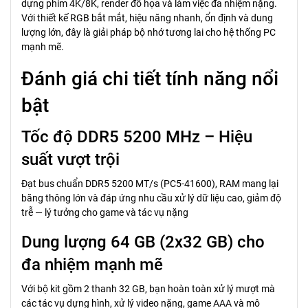
dựng phim 4K/8K, render đồ họa và làm việc đa nhiệm nặng.
Với thiết kế RGB bắt mắt, hiệu năng nhanh, ổn định và dung
lượng lớn, đây là giải pháp bộ nhớ tương lai cho hệ thống PC
mạnh mẽ.
Đánh giá chi tiết tính năng nổi
bật
Tốc độ DDR5 5200 MHz – Hiệu
suất vượt trội
Đạt bus chuẩn DDR5 5200 MT/s (PC5-41600), RAM mang lại
băng thông lớn và đáp ứng nhu cầu xử lý dữ liệu cao, giảm độ
trễ — lý tưởng cho game và tác vụ nặng
Dung lượng 64 GB (2x32 GB) cho
đa nhiệm mạnh mẽ
Với bộ kit gồm 2 thanh 32 GB, bạn hoàn toàn xử lý mượt mà
các tác vụ dựng hình, xử lý video nặng, game AAA và mô