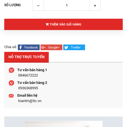
SỐ LƯỢNG
THÊM VÀO GIỎ HÀNG
Chia sẻ:
HỖ TRỢ TRỰC TUYẾN
Tư vấn bán hàng 1
0846672222
Tư vấn bán hàng 2
0936368995
Email liên hệ
toantm@tic.vn