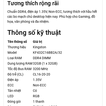
Tương thích rộng rãi
Chuẩn DDR4, điện áp 1.35V, Non-ECC, tương thích với hầu hết
các bo mạch chủ desktop hiện nay. Phù hợp cho Gaming, đồ
họa, văn phòng và đa nhiệm.
Thông số kỹ thuật
Tên thông số
Giá trị
Thương hiệu
Kingston
Model
KF432C16BB2A/32
Loại RAM
DDR4 DIMM
Dung lượng RAM
32GB (1 x 32GB)
Tốc độ Bus RAM
3200 MHz
Độ trễ (CL)
CL16-20-20
Điện áp
1.35V
ECC
Non-ECC
Tản nhiệt
Có
LED
RGB
Đóng gói
1 thanh