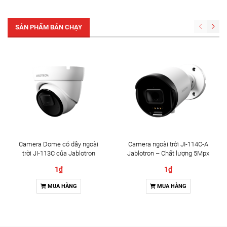
SẢN PHẨM BÁN CHẠY
Camera Dome có dây ngoài
Camera ngoài trời JI-114C-A
trời JI-113C của Jablotron
Jablotron – Chất lượng 5Mpx
& Đàm thoại 2 chiều
1₫
1₫
MUA HÀNG
MUA HÀNG