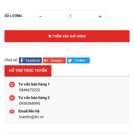
SỐ LƯỢNG
THÊM VÀO GIỎ HÀNG
Chia sẻ:
HỖ TRỢ TRỰC TUYẾN
Tư vấn bán hàng 1
0846672222
Tư vấn bán hàng 2
0936368995
Email liên hệ
toantm@tic.vn