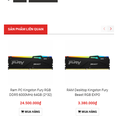
SẢN PHẨM LIÊN QUAN
Ram PC Kingston Fury RGB
RAM Desktop Kingston Fury
DDR5 6000MHz 64GB (2*32)
Beast RGB EXPO
KF560C36BBE2AK2-64
(KF560C36BBE2AK2-
24.500.000₫
3.380.000₫
32/KF560C36BBE2AK2-
32WP) 32GB (2x16GB) DDR5
MUA HÀNG
MUA HÀNG
6000MHz