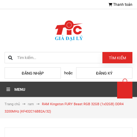
Thanh toán
TÌM KIẾM
hoặc
ĐĂNG NHẬP
ĐĂNG KÝ
MENU
Trang chủ
ram
RAM Kingston FURY Beast RGB 32GB (1x32GB) DDR4
3200MHz (KF432C16BB2A/32)