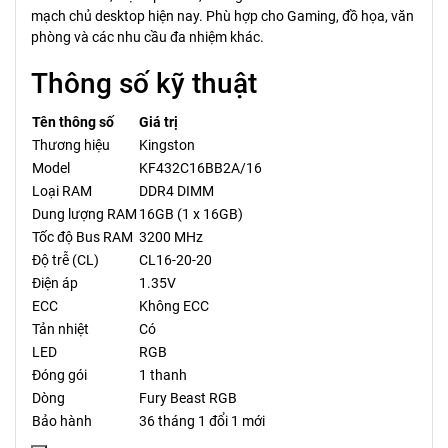
mạch chủ desktop hiện nay. Phù hợp cho Gaming, đồ họa, văn
phòng và các nhu cầu đa nhiệm khác.
Thông số kỹ thuật
Tên thông số
Giá trị
Thương hiệu
Kingston
Model
KF432C16BB2A/16
Loại RAM
DDR4 DIMM
Dung lượng RAM
16GB (1 x 16GB)
Tốc độ Bus RAM
3200 MHz
Độ trễ (CL)
CL16-20-20
Điện áp
1.35V
ECC
Không ECC
Tản nhiệt
Có
LED
RGB
Đóng gói
1 thanh
Dòng
Fury Beast RGB
Bảo hành
36 tháng 1 đổi 1 mới