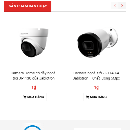
SẢN PHẨM BÁN CHẠY
Camera Dome có dây ngoài
Camera ngoài trời JI-114C-A
trời JI-113C của Jablotron
Jablotron – Chất lượng 5Mpx
& Đàm thoại 2 chiều
1₫
1₫
MUA HÀNG
MUA HÀNG