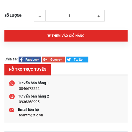
SỐ LƯỢNG
THÊM VÀO GIỎ HÀNG
Chia sẻ:
HỖ TRỢ TRỰC TUYẾN
Tư vấn bán hàng 1
0846672222
Tư vấn bán hàng 2
0936368995
Email liên hệ
toantm@tic.vn