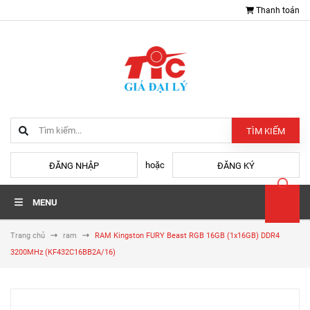
Thanh toán
TÌM KIẾM
hoặc
ĐĂNG NHẬP
ĐĂNG KÝ
MENU
Trang chủ
ram
RAM Kingston FURY Beast RGB 16GB (1x16GB) DDR4
3200MHz (KF432C16BB2A/16)