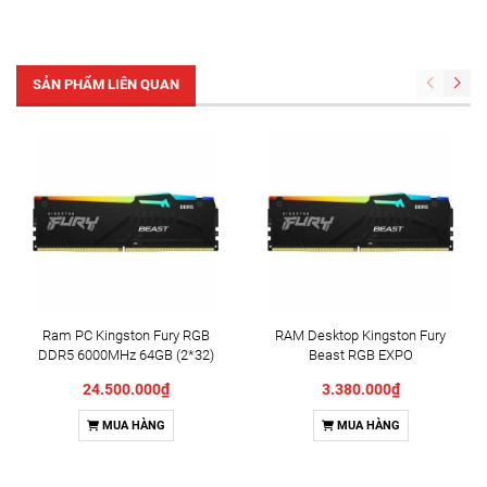
SẢN PHẨM LIÊN QUAN
Ram PC Kingston Fury RGB
RAM Desktop Kingston Fury
DDR5 6000MHz 64GB (2*32)
Beast RGB EXPO
KF560C36BBE2AK2-64
(KF560C36BBE2AK2-
24.500.000₫
3.380.000₫
32/KF560C36BBE2AK2-
32WP) 32GB (2x16GB) DDR5
MUA HÀNG
MUA HÀNG
6000MHz