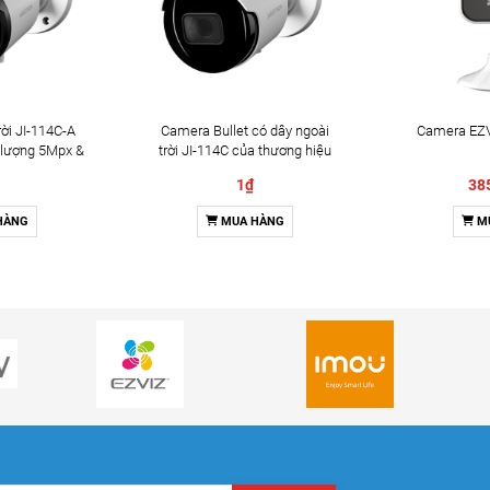
ời JI-114C-A
Camera Bullet có dây ngoài
Camera EZV
 lượng 5Mpx &
trời JI-114C của thương hiệu
2 chiều
Jablotron
1₫
38
HÀNG
MUA HÀNG
M