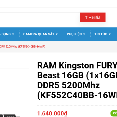
TÌM KIẾM
A DỤNG
CAMERA QUAN SÁT
PHỤ KIỆN
TIN TỨC
DDR5 5200Mhz (KF552C40BB-16WP)
RAM Kingston FUR
Beast 16GB (1x16G
DDR5 5200Mhz
(KF552C40BB-16W
1.640.000₫
CÒ