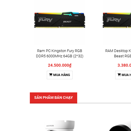
Ram PC Kingston Fury RGB
RAM Desktop Ki
DDR5 6000MHz 64GB (2*32)
Beast RG
KF560C36BBE2AK2-64
(KF560C36
24.500.000₫
3.380.
32/KF560C36BB
32GB (2x16
MUA HÀNG
MUA 
6000
SẢN PHẨM BÁN CHẠY