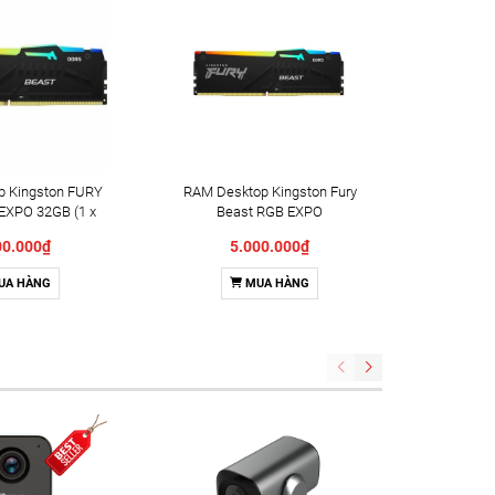
p Kingston FURY
RAM Desktop Kingston Fury
RAM Ki
EXPO 32GB (1 x
Beast RGB EXPO
RGB 16
DR5 6000MHz
(KF560C36BBE2A-
6000Mhz
00.000₫
5.000.000₫
36BBE2A-32)
16/KF560C36BBE2A-16WP)
16) (AM
16GB (1x16GB) DDR5
UA HÀNG
MUA HÀNG
6000MHz