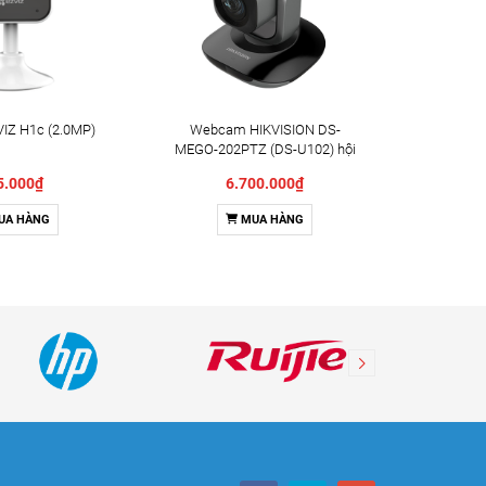
IZ H1c (2.0MP)
Webcam HIKVISION DS-
Camera X
MEGO-202PTZ (DS-U102) hội
Indoor 
nghị truyền hình
5.000₫
6.700.000₫
UA HÀNG
MUA HÀNG