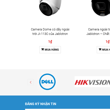
Camera Dome có dây ngoài
Camera ngoài tr
trời JI-113C của Jablotron
Jablotron – Chất
Đàm thoại 
1₫
1₫
MUA HÀNG
MUA 
ĐĂNG KÝ NHẬN TIN