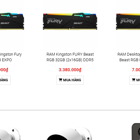
ngston Fury
RAM Kingston FURY Beast
RAM Deskto
B EXPO
RGB 32GB (2x16GB) DDR5
Beast RGB 
BBE2AK2-
6000Mhz (KF560C36BBE2AK2-
32GB) D
000₫
3.380.000₫
7.0
E2AK2-32WP)
32) (AMD EXPO+INTEL XMP)
(KF560C
GB) DDR5
HÀNG
MUA HÀNG
M
MHz