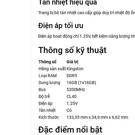
Tản nhiệt hiệu quả
Trang bị bộ tản nhiệt cao cấp giúp duy trì nhiệt độ 
Điện áp tối ưu
Điện áp hoạt động chỉ 1.25V, tiết kiệm năng lượng n
Thông số kỹ thuật
Thông số
Giá trị
Hãng sản xuất
Kingston
Loại RAM
DDR5
Dung lượng
16GB (1x16GB)
Bus
5200MHz
Độ trễ
CL40
Điện áp
1.25V
Tản nhiệt
Có
Kích thước
133,35 mm x 34,9 mm x 6,62 mm
Đặc điểm nổi bật