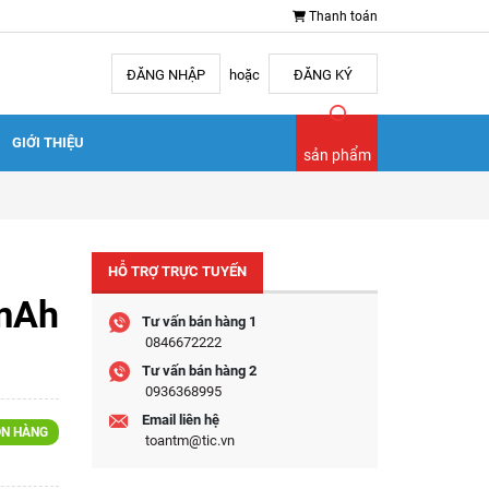
Thanh toán
ĐĂNG NHẬP
hoặc
ĐĂNG KÝ
GIỚI THIỆU
sản phẩm
HỖ TRỢ TRỰC TUYẾN
mAh
Tư vấn bán hàng 1
0846672222
Tư vấn bán hàng 2
0936368995
Email liên hệ
N HÀNG
toantm@tic.vn