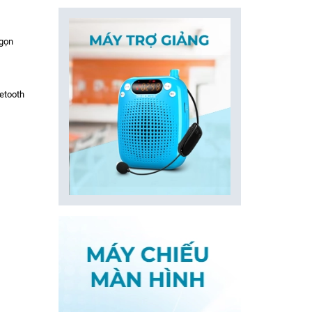
 gọn
uetooth