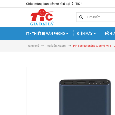
Chào mừng bạn đến với Giá đại lý - TIC !
IT - THIẾT BỊ VĂN PHÒNG
ĐIỆN MÁY
ĐỒ GI
Trang chủ
Phụ kiện Xiaomi
Pin sạc dự phòng Xiaomi Mi 3