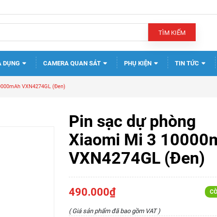
TÌM KIẾM
A DỤNG
CAMERA QUAN SÁT
PHỤ KIỆN
TIN TỨC
 10000mAh VXN4274GL (Đen)
Pin sạc dự phòng
Xiaomi Mi 3 10000
VXN4274GL (Đen)
490.000₫
CÒ
( Giá sản phẩm đã bao gồm VAT )