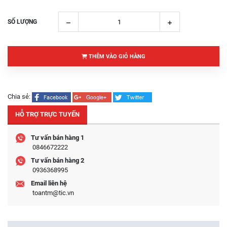
SỐ LƯỢNG
THÊM VÀO GIỎ HÀNG
Chia sẻ:
HỖ TRỢ TRỰC TUYẾN
Tư vấn bán hàng 1
0846672222
Tư vấn bán hàng 2
0936368995
Email liên hệ
toantm@tic.vn