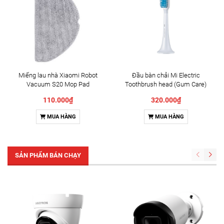
Miếng lau nhà Xiaomi Robot
Đầu bàn chải Mi Electric
Vacuum S20 Mop Pad
Toothbrush head (Gum Care)
(BHR8819GL)
110.000₫
320.000₫
MUA HÀNG
MUA HÀNG
SẢN PHẨM BÁN CHẠY