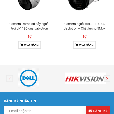
Camera Dome có dây ngoài
Camera ngoài trời JI-114C-A
trời JI-113C của Jablotron
Jablotron – Chất lượng 5Mpx
& Đàm thoại 2 chiều
1₫
1₫
MUA HÀNG
MUA HÀNG
ĐĂNG KÝ NHẬN TIN
ĐĂNG KÝ